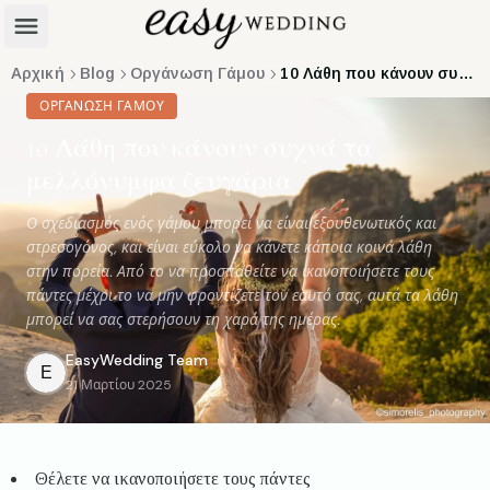
Αρχική
Blog
Οργάνωση Γάμου
10 Λάθη που κάνουν συχνά τα μελλόνυμφα ζευγάρια
ΟΡΓΆΝΩΣΗ ΓΆΜΟΥ
10 Λάθη που κάνουν συχνά τα
μελλόνυμφα ζευγάρια
Ο σχεδιασμός ενός γάμου μπορεί να είναι εξουθενωτικός και
στρεσογόνος, και είναι εύκολο να κάνετε κάποια κοινά λάθη
στην πορεία. Από το να προσπαθείτε να ικανοποιήσετε τους
πάντες μέχρι το να μην φροντίζετε τον εαυτό σας, αυτά τα λάθη
μπορεί να σας στερήσουν τη χαρά της ημέρας.
EasyWedding
Team
E
21 Μαρτίου 2025
Θέλετε να ικανοποιήσετε τους πάντες