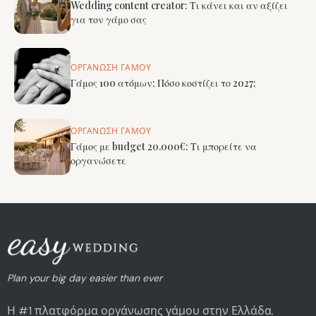
Wedding content creator: Τι κάνει και αν αξίζει
για τον γάμο σας
ΟΡΓΆΝΩΣΗ ΓΆΜΟΥ
Γάμος 100 ατόμων: Πόσο κοστίζει το 2027;
ΟΡΓΆΝΩΣΗ ΓΆΜΟΥ
Γάμος με budget 20.000€: Τι μπορείτε να
οργανώσετε
Plan your big day easier than ever
Η #1 πλατφόρμα οργάνωσης γάμου στην Ελλάδα.