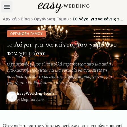
Αρχική
Blog
Οργάνωση Γάμου
10 Λόγοι για να κάνεις τον γάμο σου τον χειμώνα
ΟΡΓΆΝΩΣΗ ΓΆΜΟΥ
10 Λόγοι για να κάνεις τον γάμο σου
τον χειμώνα
Ο χειμερινός γάμος είναι πολλά περισσότερα από μια απλή
εναλλακτική. Πρόκειται για μια ευκαιρία να αναδείξετε τη
μοναδικότητα και τη μαγεία της εποχής, δημιουργώντας μια
γιορτή που θα θυμάστε για πάντα.
EasyWedding
Team
E
21 Μαρτίου 2025
Όταν σκέφτεσαι τον γάμο των ονείρων σου, ο χειμώνας μπορεί