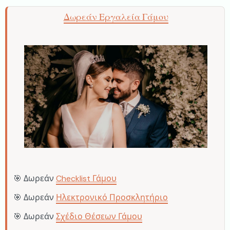
Δωρεάν Εργαλεία Γάμου
🎯 Δωρεάν
Checklist Γάμου
🎯 Δωρεάν
Ηλεκτρονικό Προσκλητήριο
🎯 Δωρεάν
Σχέδιο Θέσεων Γάμου