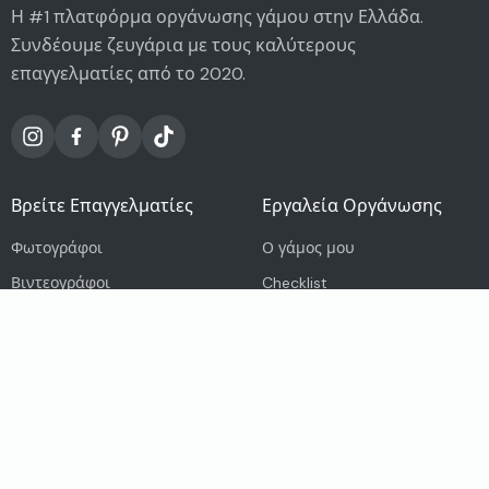
Η #1 πλατφόρμα οργάνωσης γάμου στην Ελλάδα.
Συνδέουμε ζευγάρια με τους καλύτερους
επαγγελματίες από το 2020.
Βρείτε Επαγγελματίες
Εργαλεία Οργάνωσης
Φωτογράφοι
Ο γάμος μου
Βιντεογράφοι
Checklist
Χώροι Δεξιώσεων
Η ομάδα μου
Wedding Planners
Καλεσμένοι
Νυφικό Μακιγιάζ
Σχέδιο θέσεων
Κομμωτήρια
Έξοδα
DJs
Photo Καλεσμένων