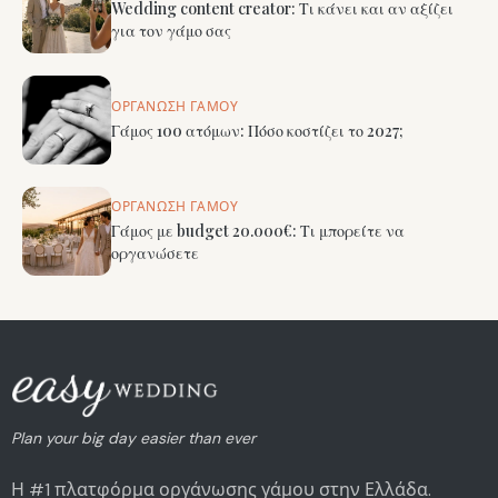
Wedding content creator: Τι κάνει και αν αξίζει
για τον γάμο σας
ΟΡΓΆΝΩΣΗ ΓΆΜΟΥ
Γάμος 100 ατόμων: Πόσο κοστίζει το 2027;
ΟΡΓΆΝΩΣΗ ΓΆΜΟΥ
Γάμος με budget 20.000€: Τι μπορείτε να
οργανώσετε
Plan your big day easier than ever
Η #1 πλατφόρμα οργάνωσης γάμου στην Ελλάδα.