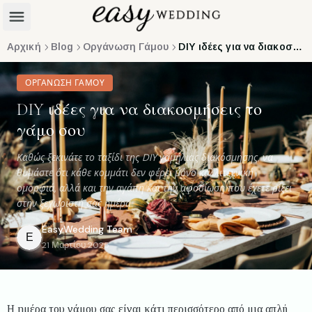
Αρχική
Blog
Οργάνωση Γάμου
DIY ιδέες για να διακοσμήσεις το γάμο σου
ΟΡΓΆΝΩΣΗ ΓΆΜΟΥ
DIY ιδέες για να διακοσμήσεις το
γάμο σου
Καθώς ξεκινάτε το ταξίδι της DIY γαμήλιας διακόσμησης, να
θυμάστε ότι κάθε κομμάτι δεν φέρει μόνο καλλιτεχνική
ομορφιά, αλλά και την αγάπη και την αφοσίωση που έχετε ρίξει
στην ξεχωριστή σας ημέρα.
EasyWedding
Team
E
21 Μαρτίου 2025
Η ημέρα του γάμου σας είναι κάτι περισσότερο από μια απλή