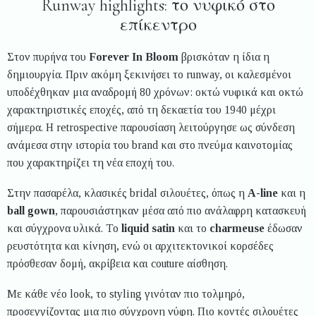
Runway highlights: το νυφικό στο
επίκεντρο
Στον πυρήνα του
Forever In Bloom
βρισκόταν η ίδια η
δημιουργία. Πριν ακόμη ξεκινήσει το runway, οι καλεσμένοι
υποδέχθηκαν μια αναδρομή 80 χρόνων: οκτώ νυφικά και οκτώ
χαρακτηριστικές εποχές, από τη δεκαετία του 1940 μέχρι
σήμερα. Η retrospective παρουσίαση λειτούργησε ως σύνδεση
ανάμεσα στην ιστορία του brand και στο πνεύμα καινοτομίας
που χαρακτηρίζει τη νέα εποχή του.
Στην πασαρέλα, κλασικές bridal σιλουέτες, όπως η
A-line
και η
ball gown
, παρουσιάστηκαν μέσα από πιο ανάλαφρη κατασκευή
και σύγχρονα υλικά. Το
liquid satin
και το
charmeuse
έδωσαν
ρευστότητα και κίνηση, ενώ οι αρχιτεκτονικοί κορσέδες
πρόσθεσαν δομή, ακρίβεια και couture αίσθηση.
Με κάθε νέο look, το styling γινόταν πιο τολμηρό,
προσεγγίζοντας μια πιο σύγχρονη νύφη. Πιο κοντές σιλουέτες