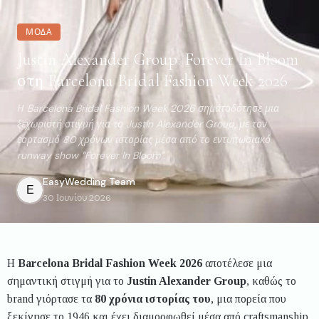
ΜΌΔΑ
Justin Alexander Group: Forever In Bloom
στη Barcelona Bridal Fashion Week 2026
Η Barcelona Bridal Fashion Week 2026 σηματοδότησε μια
ξεχωριστή στιγμή για το Justin Alexander Group, με τον
εορτασμό 80 χρόνων ιστορίας μέσα από το εντυπωσιακό
runway show “Forever In Bloom”.
EasyWedding
Team
E
30 Ιουνίου 2026
Η
Barcelona Bridal Fashion Week 2026
αποτέλεσε μια
σημαντική στιγμή για το
Justin Alexander Group
, καθώς το
brand γιόρτασε τα
80 χρόνια ιστορίας του
, μια πορεία που
ξεκίνησε το 1946 και έχει διαμορφωθεί μέσα από craftsmanship,