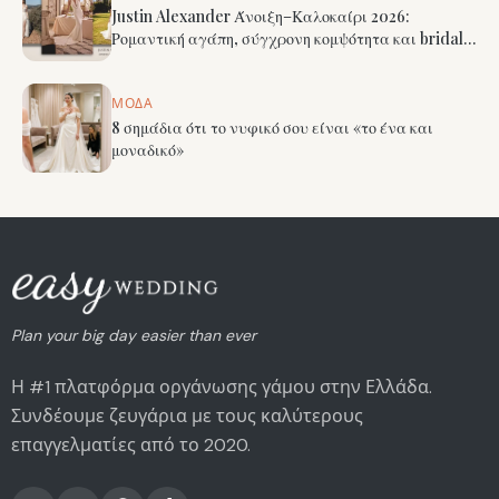
Justin Alexander Άνοιξη–Καλοκαίρι 2026:
Ρομαντική αγάπη, σύγχρονη κομψότητα και bridal
λεπτομέρειες που ξεχωρίζουν
ΜΌΔΑ
8 σημάδια ότι το νυφικό σου είναι «το ένα και
μοναδικό»
Plan your big day easier than ever
Η #1 πλατφόρμα οργάνωσης γάμου στην Ελλάδα.
Συνδέουμε ζευγάρια με τους καλύτερους
επαγγελματίες από το 2020.