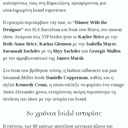
καλεσμένους τους στη Βαρκελώνη, προσφέροντας μια
ολοκληρωμένη brand experience.
Η εμπειρία περιλάμβανε city tour, το
“Dinner With the
Designer”
στο SLS Barcelona και front-row θέσεις στο runway
show. Ανάμεσα στις VIP brides ήταν οι
Kaylee Brice
με την
Beth-Anne Brice
,
Karina Glennon
με την
Isabella Mayer
,
Savannah Sachdev
με τη
Shyy Sachdev
και
Georgie Mullen
με τον αρραβωνιαστικό της
James Marsh
.
Στο front row βρέθηκαν επίσης η fashion influencer και past
Savannah Miller bride
Danielle Copperman
, καθώς και η
stylist
Kennedy Crum
, η οποία επέλεξε να φορέσει ένα vintage
Justin Alexander gown, ενισχύοντας ακόμη περισσότερο τη
σύνδεση του show με την ιστορία του brand.
80 χρόνια bridal ιστορίας
Η επέτειος των 80 χρόνων αποτέλεσε κεντρικό άξονα του