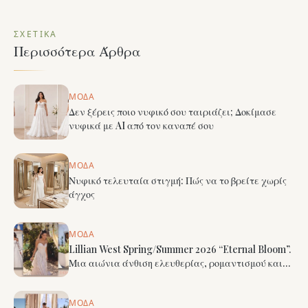
ΣΧΕΤΙΚΆ
Περισσότερα Άρθρα
ΜΌΔΑ
Δεν ξέρεις ποιο νυφικό σου ταιριάζει; Δοκίμασε
νυφικά με AI από τον καναπέ σου
ΜΌΔΑ
Νυφικό τελευταία στιγμή: Πώς να το βρείτε χωρίς
άγχος
ΜΌΔΑ
Lillian West Spring/Summer 2026 “Eternal Bloom”.
Μια αιώνια άνθιση ελευθερίας, ρομαντισμού και
σύγχρονης boho κομψότητας
ΜΌΔΑ