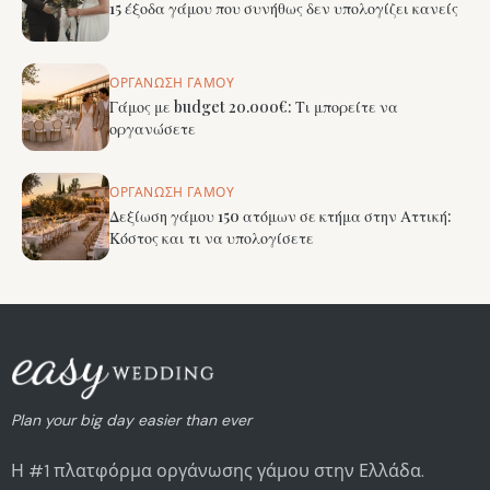
15 έξοδα γάμου που συνήθως δεν υπολογίζει κανείς
ΟΡΓΆΝΩΣΗ ΓΆΜΟΥ
Γάμος με budget 20.000€: Τι μπορείτε να
οργανώσετε
ΟΡΓΆΝΩΣΗ ΓΆΜΟΥ
Δεξίωση γάμου 150 ατόμων σε κτήμα στην Αττική:
Κόστος και τι να υπολογίσετε
Plan your big day easier than ever
Η #1 πλατφόρμα οργάνωσης γάμου στην Ελλάδα.