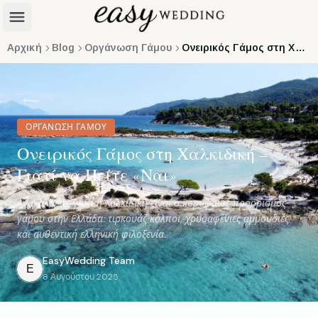
Αρχική
Blog
Οργάνωση Γάμου
Ονειρικός Γάμος στη Χαλκιδική – Γιατί να Πείτε «Ναι»
ΟΡΓΆΝΩΣΗ ΓΆΜΟΥ
Ονειρικός Γάμος στη Χαλκιδική –
Γιατί να Πείτε «Ναι»
Ανακαλύψτε γιατί η Χαλκιδική είναι ο κορυφαίος προορισμός
γάμου στην Ελλάδα: τιρκουάζ κόλποι, χρυσαφένιες αμμουδιές
και αυθεντική ελληνική φιλοξενία.
EasyWedding
Team
E
8 Αυγούστου 2025