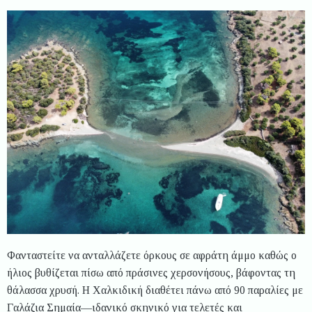
Φανταστείτε να ανταλλάζετε όρκους σε αφράτη άμμο καθώς ο
ήλιος βυθίζεται πίσω από πράσινες χερσονήσους, βάφοντας τη
θάλασσα χρυσή. Η Χαλκιδική διαθέτει πάνω από 90 παραλίες με
Γαλάζια Σημαία—ιδανικό σκηνικό για τελετές και