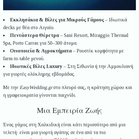
Εκκλησάκια & Βίλες για Μικρούς Γάμους
– Ιδιωτικά
decks με θέα στο Αιγαίο.
Πεντάστερα Θέρετρα
– Sani Resort, Miraggio Thermal
Spa, Porto Carras για 50–300 άτομα.
Οινοποιεία & Αγροκτήματα
– Ρουστίκ κομψότητα με
farm-to-table μενού.
Ιδιωτικές Βίλες Luxury
– Στη Σιθωνία ή την Αμμουλιανή
για γιορτές ολόκληρης εβδομάδας.
Με την
EasyWedding.gr
στο πλευρό σας, η κράτηση χώρου και
η γραφειοκρατία γίνονται παιχνίδι.
Μια Εμπειρία Ζωής
Ένας γάμος στη Χαλκιδική είναι κάτι περισσότερο από μια
τελετή· είναι μια γιορτή αγάπης σε ένα από τα πιο