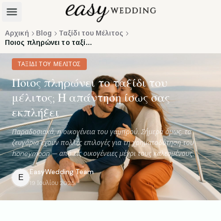
Αρχική
Blog
Ταξίδι του Μέλιτος
Ποιος πληρώνει το ταξίδι του μέλιτος; Η απάντηση ίσως σας εκπλήξει
ΤΑΞΊΔΙ ΤΟΥ ΜΈΛΙΤΟΣ
Ποιος πληρώνει το ταξίδι του
μέλιτος; Η απάντηση ίσως σας
εκπλήξει
Παραδοσιακά, η οικογένεια του γαμπρού. Σήμερα όμως, τα
ζευγάρια έχουν πολλές επιλογές για τη χρηματοδότηση του
honeymoon — από τις οικογένειες μέχρι τους καλεσμένους.
EasyWedding
Team
E
19 Ιουλίου 2025