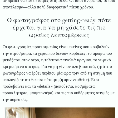
αν πρέπει να είστε έτοιμες στις 16:00. Οι ίδιοι άνθρωποι, το ίδιο
αποτέλεσμα—αλλά πολύ διαφορετική πίεση χρόνου.
Ο φωτογράφος στο getting-ready: πότε
έρχεται για να μη χάσετε τις πιο
ωραίες λεπτομέρειες
Οι φωτογραφίες προετοιμασίας είναι εκείνες που κουβαλούν
την ατμόσφαιρα: τα χέρια που δένουν κορδέλες, το άρωμα που
ψεκάζεται στον αέρα, η τελευταία πινελιά κραγιόν, το νυφικό
κρεμασμένο στο φως. Για να μη γίνουν όλα βιαστικά, ζητάτε ο
φωτογράφος να έρθει περίπου μία ώρα πριν από τη στιγμή που
υπολογίζετε ότι θα είστε έτοιμη (ή πριν ντυθείτε). Έτσι
προλαβαίνει και τα «details» (παπούτσια, κοσμήματα,
προσκλητήριο, μπομπονιέρα) και τις πιο αυθόρμητες στιγμές με
την παρέα σας.