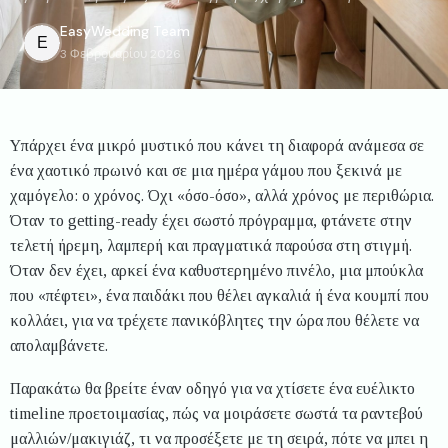
EasyWedding
Team
E
3 Φεβρουαρίου 2026
Υπάρχει ένα μικρό μυστικό που κάνει τη διαφορά ανάμεσα σε
ένα χαοτικό πρωινό και σε μια ημέρα γάμου που ξεκινά με
χαμόγελο: ο χρόνος. Όχι «όσο-όσο», αλλά χρόνος με περιθώρια.
Όταν το getting-ready έχει σωστό πρόγραμμα, φτάνετε στην
τελετή ήρεμη, λαμπερή και πραγματικά παρούσα στη στιγμή.
Όταν δεν έχει, αρκεί ένα καθυστερημένο πινέλο, μια μπούκλα
που «πέφτει», ένα παιδάκι που θέλει αγκαλιά ή ένα κουμπί που
κολλάει, για να τρέχετε πανικόβλητες την ώρα που θέλετε να
απολαμβάνετε.
Παρακάτω θα βρείτε έναν οδηγό για να χτίσετε ένα ευέλικτο
timeline προετοιμασίας, πώς να μοιράσετε σωστά τα ραντεβού
μαλλιών/μακιγιάζ, τι να προσέξετε με τη σειρά, πότε να μπει η