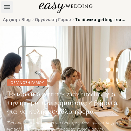
Αρχική
Blog
Οργάνωση Γάμου
Το ιδανικό getting-ready timeline για την ημέρα του γάμου σας: 8 βήματα για να κυλήσουν όλα ήρεμα
ΟΡΓΆΝΩΣΗ ΓΆΜΟΥ
Το ιδανικό getting-ready timeline για
την ημέρα του γάμου σας: 8 βήματα
για να κυλήσουν όλα ήρεμα
Ένα πρακτικό πρόγραμμα για ένα στρες-free πρωινό, με χρόνο
για μαλλιά, μακιγιάζ και φωτογραφίες χωρίς βιασύνη.