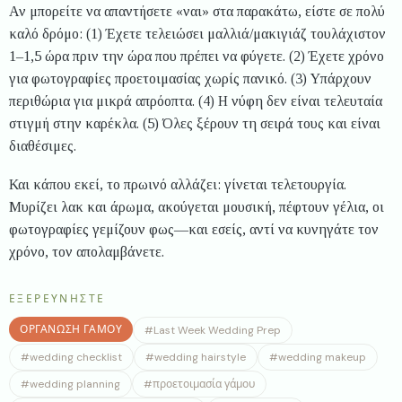
Αν μπορείτε να απαντήσετε «ναι» στα παρακάτω, είστε σε πολύ
καλό δρόμο: (1) Έχετε τελειώσει μαλλιά/μακιγιάζ τουλάχιστον
1–1,5 ώρα πριν την ώρα που πρέπει να φύγετε. (2) Έχετε χρόνο
για φωτογραφίες προετοιμασίας χωρίς πανικό. (3) Υπάρχουν
περιθώρια για μικρά απρόοπτα. (4) Η νύφη δεν είναι τελευταία
στιγμή στην καρέκλα. (5) Όλες ξέρουν τη σειρά τους και είναι
διαθέσιμες.
Και κάπου εκεί, το πρωινό αλλάζει: γίνεται τελετουργία.
Μυρίζει λακ και άρωμα, ακούγεται μουσική, πέφτουν γέλια, οι
φωτογραφίες γεμίζουν φως—και εσείς, αντί να κυνηγάτε τον
χρόνο, τον απολαμβάνετε.
ΕΞΕΡΕΥΝΉΣΤΕ
ΟΡΓΆΝΩΣΗ ΓΆΜΟΥ
#
Last Week Wedding Prep
#
wedding checklist
#
wedding hairstyle
#
wedding makeup
#
wedding planning
#
προετοιμασία γάμου