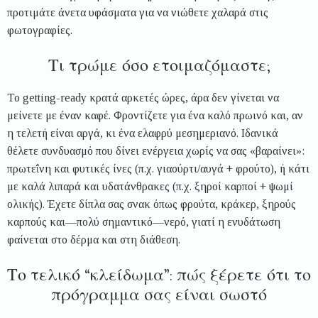
προτιμάτε άνετα υφάσματα για να νιώθετε χαλαρά στις
φωτογραφίες.
Τι τρώμε όσο ετοιμαζόμαστε;
Το getting-ready κρατά αρκετές ώρες, άρα δεν γίνεται να
μείνετε με έναν καφέ. Φροντίζετε για ένα καλό πρωινό και, αν
η τελετή είναι αργά, κι ένα ελαφρύ μεσημεριανό. Ιδανικά
θέλετε συνδυασμό που δίνει ενέργεια χωρίς να σας «βαραίνει»:
πρωτεΐνη και φυτικές ίνες (π.χ. γιαούρτι/αυγά + φρούτο), ή κάτι
με καλά λιπαρά και υδατάνθρακες (π.χ. ξηροί καρποί + ψωμί
ολικής). Έχετε δίπλα σας σνακ όπως φρούτα, κράκερ, ξηρούς
καρπούς και—πολύ σημαντικό—νερό, γιατί η ενυδάτωση
φαίνεται στο δέρμα και στη διάθεση.
Το τελικό “κλείδωμα”: πώς ξέρετε ότι το
πρόγραμμα σας είναι σωστό