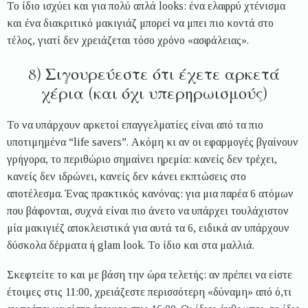
Το ίδιο ισχύει και για πολύ απλά looks: ένα ελαφρύ χτένισμα
και ένα διακριτικό μακιγιάζ μπορεί να μπει πιο κοντά στο
τέλος, γιατί δεν χρειάζεται τόσο χρόνο «ασφάλειας».
8) Σιγουρεύεστε ότι έχετε αρκετά
χέρια (και όχι υπερηρωισμούς)
Το να υπάρχουν αρκετοί επαγγελματίες είναι από τα πιο
υποτιμημένα “life savers”. Ακόμη κι αν οι εφαρμογές βγαίνουν
γρήγορα, το περιθώριο σημαίνει ηρεμία: κανείς δεν τρέχει,
κανείς δεν ιδρώνει, κανείς δεν κάνει εκπτώσεις στο
αποτέλεσμα. Ένας πρακτικός κανόνας: για μια παρέα 6 ατόμων
που βάφονται, συχνά είναι πιο άνετο να υπάρχει τουλάχιστον
μία μακιγιέζ αποκλειστικά για αυτά τα 6, ειδικά αν υπάρχουν
δύσκολα δέρματα ή glam look. Το ίδιο και στα μαλλιά.
Σκεφτείτε το και με βάση την ώρα τελετής: αν πρέπει να είστε
έτοιμες στις 11:00, χρειάζεστε περισσότερη «δύναμη» από ό,τι