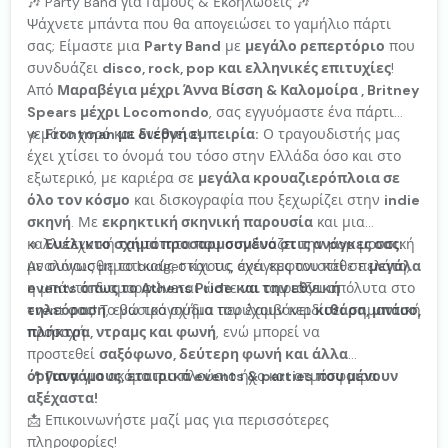
🎶 Party Band για Γάμους & Εκδηλώσεις 🎶
Ψάχνετε μπάντα που θα απογειώσει το γαμήλιο πάρτι
σας; Είμαστε μια
Party Band
με
μεγάλο ρεπερτόριο
που
συνδυάζει
disco, rock, pop και ελληνικές επιτυχίες
!
Από
Μαραβέγια μέχρι Άννα Βίσση & Καλομοίρα , Britney
Spears μέχρι Locomondo
, σας εγγυόμαστε ένα πάρτι
γεμάτο χορό και ενέργεια!
🔹
Frontman με διεθνή εμπειρία:
Ο τραγουδιστής μας
έχει χτίσει το όνομά του τόσο στην Ελλάδα όσο και στο
εξωτερικό, με καριέρα σε
μεγάλα κρουαζιερόπλοια σε
όλο τον κόσμο
και δισκογραφία που ξεχωρίζει στην
indie
σκηνή
. Με
εκρηκτική σκηνική παρουσία
και μια
καλλιτεχνική ταυτότητα που συνδυάζει την pop μουσική
🔹
Ευέλικτο σχήμα προσαρμοσμένο στις ανάγκες σας:
με συναισθηματικούς στίχους, έχει εμφανιστεί σε
Αναλόγως με το budget και τις ανάγκες του κάθε πελάτη,
μεγάλα
events όπως το Athens Pride και την εθνική
η μπάντα διαμορφώνεται ώστε να ταιριάζει απόλυτα στο
τηλεόραση
event σας! Το βασικό σχήμα περιλαμβάνει
, ενώ τραγούδια του έχουν κερδίσει σημαντική
κιθάρα, μπάσο,
προσοχή.
πλήκτρα, ντραμς και φωνή
, ενώ μπορεί να
προστεθεί
σαξόφωνο, δεύτερη φωνή και άλλα
όργανα
📍
Για γάμους, εταιρικά events & parties που μένουν
για ακόμα πιο πλούσιο ήχο και ατμόσφαιρα.
αξέχαστα!
📩 Επικοινωνήστε μαζί μας για περισσότερες
πληροφορίες!