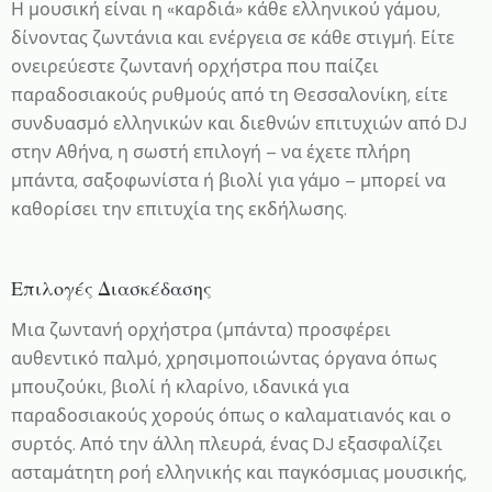
Η μουσική είναι η «καρδιά» κάθε ελληνικού γάμου,
performance spaces and types of audience, the band
δίνοντας ζωντάνια και ενέργεια σε κάθε στιγμή. Είτε
always welcome the opportunity to introduce new
ονειρεύεστε ζωντανή ορχήστρα που παίζει
generations to swing music and oldies.
παραδοσιακούς ρυθμούς από τη Θεσσαλονίκη, είτε
συνδυασμό ελληνικών και διεθνών επιτυχιών από DJ
στην Αθήνα, η σωστή επιλογή – να έχετε πλήρη
μπάντα, σαξοφωνίστα ή βιολί για γάμο – μπορεί να
καθορίσει την επιτυχία της εκδήλωσης.
Επιλογές Διασκέδασης
Μια ζωντανή ορχήστρα (μπάντα) προσφέρει
αυθεντικό παλμό, χρησιμοποιώντας όργανα όπως
μπουζούκι, βιολί ή κλαρίνο, ιδανικά για
παραδοσιακούς χορούς όπως ο καλαματιανός και ο
συρτός. Από την άλλη πλευρά, ένας DJ εξασφαλίζει
ασταμάτητη ροή ελληνικής και παγκόσμιας μουσικής,