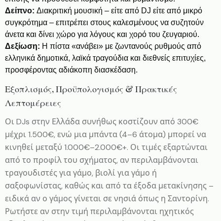
Δείπνο:
Διακριτική μουσική – είτε από DJ είτε από μικρό
συγκρότημα – επιτρέπει στους καλεσμένους να συζητούν
άνετα και δίνει χώρο για λόγους και χορό του ζευγαριού.
Δεξίωση:
Η πίστα «ανάβει» με ζωντανούς ρυθμούς από
ελληνικά δημοτικά, λαϊκά τραγούδια και διεθνείς επιτυχίες,
προσφέροντας αδιάκοπη διασκέδαση.
Εξοπλισμός, Προϋπολογισμός & Πρακτικές
Λεπτομέρειες
Οι DJs στην Ελλάδα συνήθως κοστίζουν από 300€
μέχρι 1.500€, ενώ μια μπάντα (4–6 άτομα) μπορεί να
κινηθεί μεταξύ 1.000€–2.000€+. Οι τιμές εξαρτώνται
από το προφίλ του σχήματος, αν περιλαμβάνονται
τραγουδιστές για γάμο, βιολί για γάμο ή
σαξοφωνίστας, καθώς και από τα έξοδα μετακίνησης –
ειδικά αν ο γάμος γίνεται σε νησιά όπως η Σαντορίνη.
Ρωτήστε αν στην τιμή περιλαμβάνονται ηχητικός