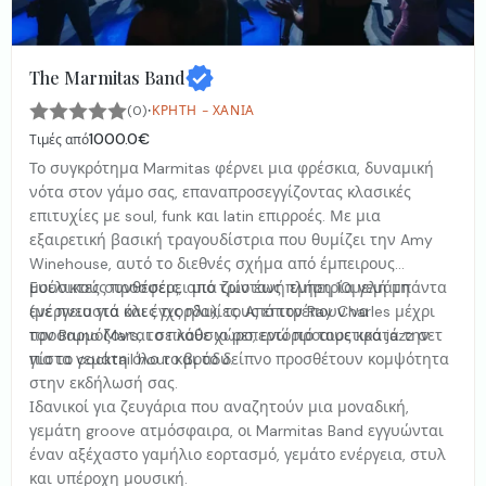
The Marmitas Band
·
(0)
ΚΡΉΤΗ - ΧΑΝΙΆ
1000.0€
Τιμές από
Το συγκρότημα Marmitas φέρνει μια φρέσκια, δυναμική
νότα στον γάμο σας, επαναπροσεγγίζοντας κλασικές
επιτυχίες με soul, funk και latin επιρροές. Με μια
εξαιρετική βασική τραγουδίστρια που θυμίζει την Amy
Winehouse, αυτό το διεθνές σχήμα από έμπειρους
μουσικούς προσφέρει μια ζωντανή εμπειρία γεμάτη
Ευέλικτες συνθέσεις, από τρίο έως πλήρη 10μελή μπάντα
ενέργεια για όλες τις ηλικίες. Από τον Ray Charles μέχρι
(με πνευστά και έγχορδα), τους επιτρέπουν να
τον Bruno Mars, το πλούσιο ρεπερτόριό τους κρατά την
προσαρμόζονται σε κάθε χώρο, ενώ προαιρετικά jazz σετ
πίστα γεμάτη όλο το βράδυ.
για το cocktail hour και το δείπνο προσθέτουν κομψότητα
στην εκδήλωσή σας.
Ιδανικοί για ζευγάρια που αναζητούν μια μοναδική,
γεμάτη groove ατμόσφαιρα, οι Marmitas Band εγγυώνται
έναν αξέχαστο γαμήλιο εορτασμό, γεμάτο ενέργεια, στυλ
και υπέροχη μουσική.