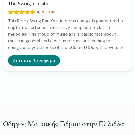
The Swingin' Cats
·
(4)
ΑΘΉΝΑ
This Retro Swing Band's infectious energy is guaranteed to
captivate audiences with crazy swing and rock 'n' roll
melodies! This group of musicians is passionate about
music in general and oldies in particular. Blending the
energy and good looks of the 50s and 60s with covers of
modern songs, this seven-piece band is also available as
an acoustic quartet and as a 10-piece big band. With a
Ζητήστε Προσφορά
large repertoire that combines both Greek popular music
and international hits, the band's two-hour live concerts
appeal to multicultural audiences, filling the room with
nostalgia every time they perform. This Retro Swing Band
had the privilege to share the stage with famous Greek
artists such as Helena Paparizou, Dionisis Savvopoulos,
Lavrentis Maxairitsas, Panos Mouzourakis, Kostis Maraveyas
and more! Suitable for a wide range of celebrations, live
swing music and vintage rock and roll are popular live
Οδηγός Μουσικής Γάμου στην Ελλάδα
music entertainment options for themed events, festivals
and private parties. Happy to adapt to different