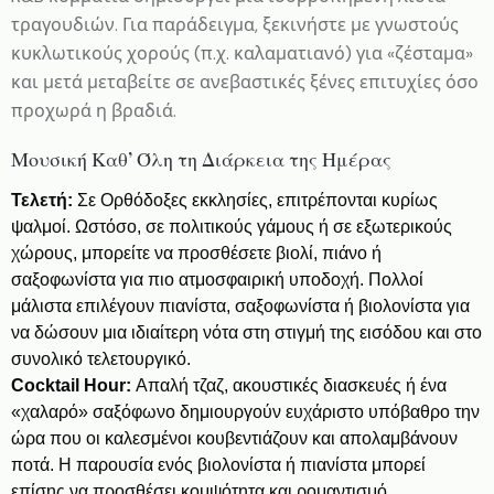
τραγουδιών. Για παράδειγμα, ξεκινήστε με γνωστούς
κυκλωτικούς χορούς (π.χ. καλαματιανό) για «ζέσταμα»
και μετά μεταβείτε σε ανεβαστικές ξένες επιτυχίες όσο
προχωρά η βραδιά.
Μουσική Καθ’ Όλη τη Διάρκεια της Ημέρας
Τελετή:
Σε Ορθόδοξες εκκλησίες, επιτρέπονται κυρίως
ψαλμοί. Ωστόσο, σε πολιτικούς γάμους ή σε εξωτερικούς
χώρους, μπορείτε να προσθέσετε βιολί, πιάνο ή
σαξοφωνίστα για πιο ατμοσφαιρική υποδοχή. Πολλοί
μάλιστα επιλέγουν πιανίστα, σαξοφωνίστα ή βιολονίστα για
να δώσουν μια ιδιαίτερη νότα στη στιγμή της εισόδου και στο
συνολικό τελετουργικό.
Cocktail Hour:
Απαλή τζαζ, ακουστικές διασκευές ή ένα
«χαλαρό» σαξόφωνο δημιουργούν ευχάριστο υπόβαθρο την
ώρα που οι καλεσμένοι κουβεντιάζουν και απολαμβάνουν
ποτά. Η παρουσία ενός βιολονίστα ή πιανίστα μπορεί
επίσης να προσθέσει κομψότητα και ρομαντισμό.