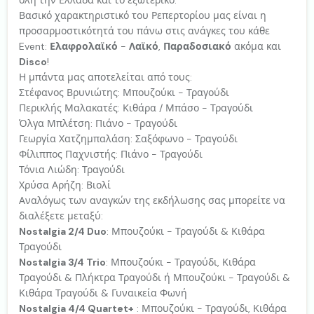
Βασικό χαρακτηριστικό του Ρεπερτορίου μας είναι η
προσαρμοστικότητά του πάνω στις ανάγκες του κάθε
Event:
Ελαφρολαϊκό
-
Λαϊκό
,
Παραδοσιακό
ακόμα και
Disco
!
Η μπάντα μας αποτελείται από τους:
Στέφανος Βρυνιώτης: Μπουζούκι - Τραγούδι
Περικλής Μαλακατές: Κιθάρα / Μπάσο - Τραγούδι
Όλγα Μπλέτση: Πιάνο - Τραγούδι
Γεωργία Χατζημπαλάση: Σαξόφωνο - Τραγούδι
Φίλιππος Παχνιστής: Πιάνο - Τραγούδι
Τόνια Λιώδη: Τραγούδι
Χρύσα Αρήζη: Βιολί
Αναλόγως των αναγκών της εκδήλωσης σας μπορείτε να
διαλέξετε μεταξύ:
Nostalgia 2/4 Duo
: Μπουζούκι - Τραγούδι & Κιθάρα
Τραγούδι
Nostalgia 3/4 Trio
: Μπουζούκι - Τραγούδι, Κιθάρα
Τραγούδι & Πλήκτρα Τραγούδι ή Μπουζούκι - Τραγούδι &
Κιθάρα Τραγούδι & Γυναικεία Φωνή
Nostalgia 4/4 Quartet+
: Μπουζούκι - Τραγούδι, Κιθάρα