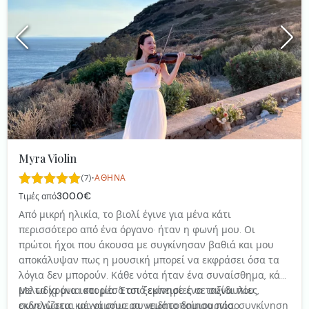
Myra Violin
·
(7)
ΑΘΉΝΑ
300.0€
Τιμές από
Από μικρή ηλικία, το βιολί έγινε για μένα κάτι
περισσότερο από ένα όργανο· ήταν η φωνή μου. Οι
πρώτοι ήχοι που άκουσα με συγκίνησαν βαθιά και μου
αποκάλυψαν πως η μουσική μπορεί να εκφράσει όσα τα
λόγια δεν μπορούν. Κάθε νότα ήταν ένα συναίσθημα, κάθε
μελωδία μια ιστορία. Έτσι ξεκίνησε ένα ταξίδι που
Με τα χρόνια και μέσα από εμπειρίες σε συναυλίες,
συνεχίζεται μέχρι σήμερα, γεμάτο δημιουργία, συγκίνηση
εκδηλώσεις και γάμους, συνειδητοποίησα πόσο