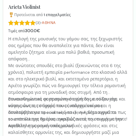
Arieta Violinist
Προτείνεται από
1
επαγγελματίες
·
(3)
ΑΘΉΝΑ
300.0€
Τιμές από
Η επιλογή της μουσικής του γάμου σας, της ξεχωριστής
σας ημέρας που θα αναπολείτε για πάντα, δεν είναι
αμελητέο ζήτημα: είναι μια πολύ βαθιά, προσωπική
απόφαση...
Με ανώτατες σπουδές στο βιολί (ξεκινώντας στα 6 της
χρόνια), πολυετή εμπειρία performance στο κλασικό αλλά
και στο ηλεκτρικό βιολί, και εκτεταμένο ρεπερτόριο, η
Αριέτα γνωρίζει πώς να δημιουργεί την τέλεια ρομαντική
ατμόσφαιρα για τη μοναδική σας στιγμή. Από τη
συναισθηματικά φορτισμένη στιγμή της εισόδου της
Επικοινωνώντας σε προσωπικό επίπεδο με το ζευγάρι και
νύφης, έως τις στιγμές που οι καλεσμένοι σας
κατανοώντας το όραμά τους (υπάρχει ακόμα και η
απολαμβάνουν το cocktail ή το dinner, δημιουργεί το
δυνατότητα για special requests) , η Αριέτα εγγυάται πως
soundtrack της ημέρας αγκαλιάζοντας τη στιγμή με την
το αποτέλεσμα θα είναι ακριβώς αυτό που ονειρευτήκατε!
κατάλληλη μουσική υπόκρουση.
Αφεθείτε στις ρομαντικές μελωδικές φράσεις και στις
καλαίσθητες αρμονίες της, και δημιουργήστε μαζί μια