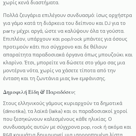
χωρίς κενά διαστήματα.
Πολλά ζευγάρια επιλέγουν συνδυασμό: ίσως ορχήστρα
για γάμο κατά τη διάρκεια του δείπνου και DJ για το
party μέχρι αργά, ώστε να καλύψουν όλα τα γούστα.
Επιπλέον, υπάρχουν και pop/rock μπάντες για όσους
προτιμούν κάτι πιο σύγχρονο και δε θέλουν
απαραίτητα παραδοσιακά όργανα όπως μπουζούκι και
κλαρίνο. Έτσι, μπορείτε να δώσετε στο γάμο σας μια
μοντέρνα νότα, χωρίς να χάσετε τίποτα από την
ένταση και τη ζωντάνια μιας live εμφάνισης.
Δημοφιλή Είδη & Παραδόσεις
Στους ελληνικούς γάμους κυριαρχούν τα δημοτικά
(dimotika), τα λαϊκά (laïka) και οι παραδοσιακοί χοροί
που ξεσηκώνουν καλεσμένους κάθε ηλικίας. Ο
συνδυασμός αυτών με σύγχρονα pop, rock ή ακόμα και
R&B κομμάτια δημιουργεί μια ισορροπημένη λίστα