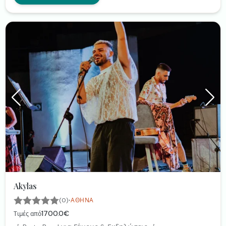
Akylas
·
(0)
ΑΘΉΝΑ
1700.0€
Τιμές από