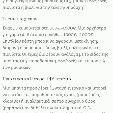
για συγκεκριμένους μουσικούς (π.χ. μπάντα pop/rock,
πιανίστα ή βιολί για την τελετή/υποδοχή).
Τι τιμές ισχύουν;
Ένας DJ κυμαίνεται στα 300€–1.500€. Μια ορχήστρα
για γάμο (4–6 άτομα) συνήθως 1.000€–2.000€.
Επιπλέον κόστη μπορεί να αφορούν μετακίνηση,
διαμονή ή μουσικούς όπως βιολί, σαξοφωνίστα ή
πιανίστα. Οι τιμές διαφέρουν ανάλογα με το είδος της
μπάντας (π.χ. παραδοσιακή, pop/rock) και το προφίλ
των μουσικών.
Ποιο είναι καλύτερο: DJ ή μπάντα;
Μια μπάντα προσφέρει ζωντανή ενέργεια και μπορεί
να εστιάσει σε παραδοσιακούς ήχους (μπουζούκι,
κλαρίνο) ή, εναλλακτικά, σε πιο σύγχρονο ύφος
(pop/rock), αν δε θέλετε λαϊκά-δημοτικά. Ο DJ