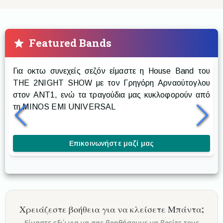
Featured Bands
Prestige The Band
Για οκτω συνεχείς σεζόν είμαστε η House Band του
Ρ
THE 2NIGHT SHOW με τον Γρηγόρη Αρναούτογλου
στον ANT1, ενώ τα τραγούδια μας κυκλοφορούν από
δ
τη MINOS EMI UNIVERSAL
δ
κ
Επικοινωνήστε μαζί μας
Χρειάζεστε βοήθεια για να κλείσετε
Μπάντα
;