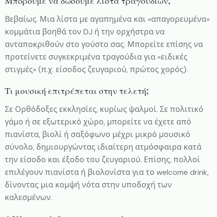
Μπορούμε να δώσουμε λίστα τραγουδιών;
Βεβαίως. Μια λίστα με αγαπημένα και «απαγορευμένα»
κομμάτια βοηθά τον DJ ή την ορχήστρα να
ανταποκριθούν στο γούστο σας. Μπορείτε επίσης να
προτείνετε συγκεκριμένα τραγούδια για «ειδικές
στιγμές» (π.χ. είσοδος ζευγαριού, πρώτος χορός).
Τι μουσική επιτρέπεται στην τελετή;
Σε Ορθόδοξες εκκλησίες, κυρίως ψαλμοί. Σε πολιτικό
γάμο ή σε εξωτερικό χώρο, μπορείτε να έχετε από
πιανίστα, βιολί ή σαξόφωνο μέχρι μικρό μουσικό
σύνολο, δημιουργώντας ιδιαίτερη ατμόσφαιρα κατά
την είσοδο και έξοδο του ζευγαριού. Επίσης, πολλοί
επιλέγουν πιανίστα ή βιολονίστα για το welcome drink,
δίνοντας μια κομψή νότα στην υποδοχή των
καλεσμένων.