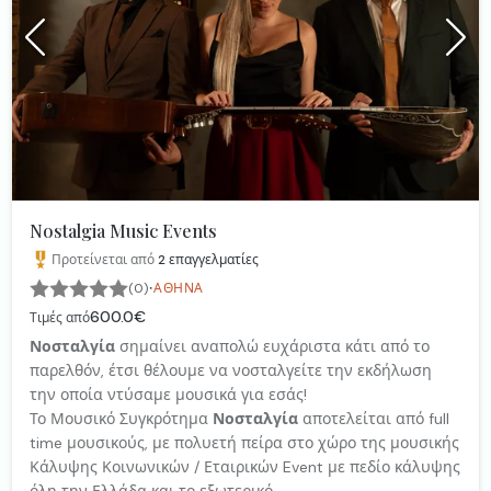
Nostalgia Music Events
Προτείνεται από
2
επαγγελματίες
·
(0)
ΑΘΉΝΑ
600.0€
Τιμές από
Νοσταλγία
σημαίνει αναπολώ ευχάριστα κάτι από το
παρελθόν, έτσι θέλουμε να νοσταλγείτε την εκδήλωση
την οποία ντύσαμε μουσικά για εσάς!
Το Μουσικό Συγκρότημα
Νοσταλγία
αποτελείται από full
time μουσικούς, με πολυετή πείρα στο χώρο της μουσικής
Κάλυψης Κοινωνικών / Εταιρικών Event με πεδίο κάλυψης
όλη την Ελλάδα και το εξωτερικό.