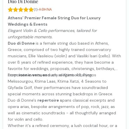
Duo Di Donne
·
(1)
ΑΘΉΝΑ
Athens’ Premier Female String Duo for Luxury
Weddings & Events
Elegant Violin & Cello performances, tailored for
unforgettable moments.
Duo di Donne
is a female string duo based in Athens,
Greece, comprised of two highly trained conservatory
musicians, Ellie Vasileiou (violin) and Vasiliki Isari (cello). With
over 8 years of refined experience, they have become a
favorite for weddings, proposals, christenings, birthdays,
corporate events, and any elegant occasion.
From
iconic venues
such as Ktima 48, Pyrgos
Melissourgou, Ktima Laas, Ktima Xatzi, 4 Seasons to
Glyfada Golf, their performances have soundtracked
special moments across stunning backdrops in Greece.
Duo di Donne's
repertoire s
pans classical excerpts and
opera arias, bespoke arrangements of pop, rock, jazz, as
well as cinematic soundtracks - all thoughtfully arranged
for violin and cello.
Whether it's a refined ceremony, a lush cocktail hour, or a