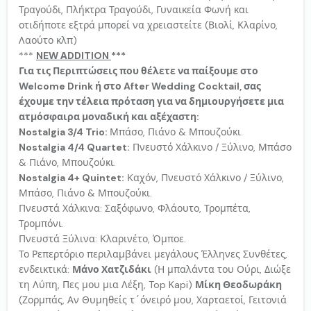
Τραγούδι, Πλήκτρα Τραγούδι, Γυναικεία Φωνή και
οτιδήποτε εξτρά μπορεί να χρειαστείτε (Βιολί, Κλαρίνο,
Λαούτο κλπ)
***
NEW ΑDDITION
***
Για τις Περιπτώσεις που θέλετε να παίξουμε στο
Welcome Drink ή στο After Wedding Cocktail, σας
έχουμε την τέλεια πρόταση για να δημιουργήσετε μια
ατμόσφαιρα μοναδική και αξέχαστη:
Nostalgia 3/4 Trio:
Μπάσο, Πιάνο & Μπουζούκι.
Nostalgia 4/4 Quartet:
Πνευστό Χάλκινο / Ξύλινο, Μπάσο
& Πιάνο, Μπουζούκι.
Nostalgia 4+ Quintet:
Καχόν, Πνευστό Χάλκινο / Ξύλινο,
Μπάσο, Πιάνο & Μπουζούκι.
Πνευστά Χάλκινα: Σαξόφωνο, Φλάουτο, Τρομπέτα,
Τρομπόνι.
Πνευστά Ξύλινα: Κλαρινέτο, Όμποε.
Το Ρεπερτόριο περιλαμβάνει μεγάλους Έλληνες Συνθέτες,
ενδεικτικά:
Μάνο Χατζιδάκι
(Η μπαλάντα του Ούρι, Διώξε
τη Λύπη, Πες μου μια Λέξη, Top Kapi)
Μίκη Θεοδωράκη
(Ζορμπάς, Αν Θυμηθείς τ΄όνειρό μου, Χαρταετοί, Γειτονιά