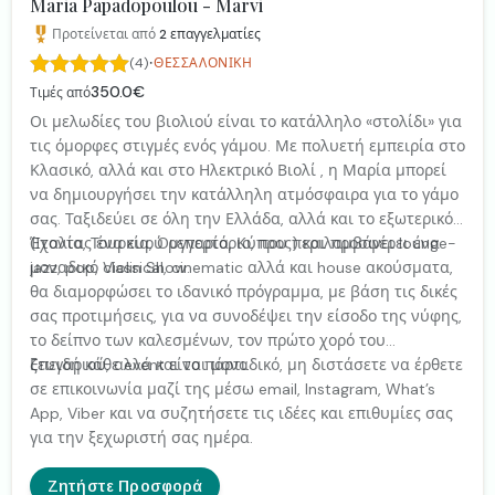
Maria Papadopoulou - Marvi
Προτείνεται από
2
επαγγελματίες
·
(4)
ΘΕΣΣΑΛΟΝΊΚΗ
350.0€
Τιμές από
Οι μελωδίες του βιολιού είναι το κατάλληλο «στολίδι» για
τις όμορφες στιγμές ενός γάμου. Με πολυετή εμπειρία στο
Κλασικό, αλλά και στο Ηλεκτρικό Βιολί , η Μαρία μπορεί
να δημιουργήσει την κατάλληλη ατμόσφαιρα για το γάμο
σας. Ταξιδεύει σε όλη την Ελλάδα, αλλά και το εξωτερικό
(Ιταλία, Τουρκία, Ουγγαρία, Κύπρος) και προσφέρει ένα
Έχοντας ένα ευρύ ρεπερτόριο, που περιλαμβάνει lounge-
μοναδικό Violin Show.
jazz, pop, classical, cinematic αλλά και house ακούσματα,
θα διαμορφώσει το ιδανικό πρόγραμμα, με βάση τις δικές
σας προτιμήσεις, για να συνοδέψει την είσοδο της νύφης,
το δείπνο των καλεσμένων, τον πρώτο χορό του
ζευγαριού, αλλά και το πάρτι.
Επειδή κάθε event είναι μοναδικό, μη διστάσετε να έρθετε
σε επικοινωνία μαζί της μέσω email, Instagram, What’s
App, Viber και να συζητήσετε τις ιδέες και επιθυμίες σας
για την ξεχωριστή σας ημέρα.
Ζητήστε Προσφορά