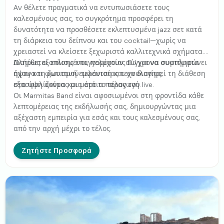
Αν θέλετε πραγματικά να εντυπωσιάσετε τους
καλεσμένους σας, το συγκρότημα προσφέρει τη
δυνατότητα να προσθέσετε εκλεπτυσμένα jazz σετ κατά
τη διάρκεια του δείπνου και του cocktail—χωρίς να
χρειαστεί να κλείσετε ξεχωριστά καλλιτεχνικά σχήματα.
Διατίθεται επίσης επαγγελματίας DJ για να συμπληρώνει
Πλήρως εξοπλισμένοι, παρέχουν σύγχρονα συστήματα
άψογα τη ζωντανή εμφάνιση και να διατηρεί τη διάθεση
ήχου και φωτισμού τελευταίας τεχνολογίας,
στα ύψη ακόμα και μετά το τέλος του live.
εξασφαλίζοντας μια άρτια παραγωγή.
Οι Marmitas Band είναι αφοσιωμένοι στη φροντίδα κάθε
λεπτομέρειας της εκδήλωσής σας, δημιουργώντας μια
αξέχαστη εμπειρία για εσάς και τους καλεσμένους σας,
από την αρχή μέχρι το τέλος.
Ζητήστε Προσφορά