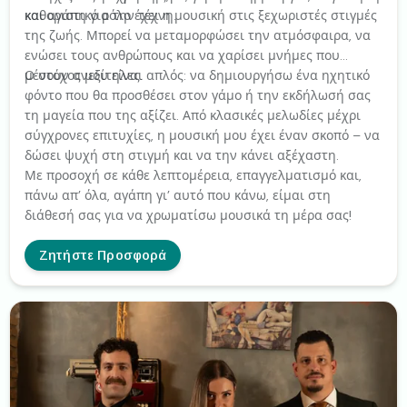
και αγάπη για την τέχνη.
καθοριστικό ρόλο έχει η μουσική στις ξεχωριστές στιγμές
της ζωής. Μπορεί να μεταμορφώσει την ατμόσφαιρα, να
ενώσει τους ανθρώπους και να χαρίσει μνήμες που
μένουν ανεξίτηλες.
Ο στόχος μου είναι απλός: να δημιουργήσω ένα ηχητικό
φόντο που θα προσθέσει στον γάμο ή την εκδήλωσή σας
τη μαγεία που της αξίζει. Από κλασικές μελωδίες μέχρι
σύγχρονες επιτυχίες, η μουσική μου έχει έναν σκοπό – να
δώσει ψυχή στη στιγμή και να την κάνει αξέχαστη.
Με προσοχή σε κάθε λεπτομέρεια, επαγγελματισμό και,
πάνω απ’ όλα, αγάπη γι’ αυτό που κάνω, είμαι στη
διάθεσή σας για να χρωματίσω μουσικά τη μέρα σας!
Ζητήστε Προσφορά