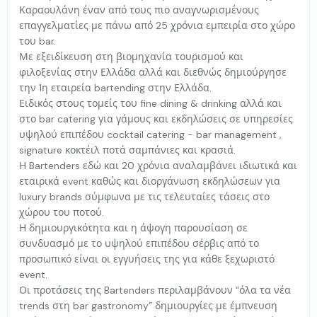
Καραουλάνη έναν από τους πιο αναγνωρισμένους
επαγγελματίες με πάνω από 25 χρόνια εμπειρία στο χώρο
του bar.
Με εξειδίκευση στη βιομηχανία τουρισμού και
φιλοξενίας στην Ελλάδα αλλά και διεθνώς δημιούργησε
την 1η εταιρεία bartending στην Ελλάδα.
Ειδικός στους τομείς του fine dining & drinking αλλά και
στο bar catering για γάμους και εκδηλώσεις σε υπηρεσίες
υψηλού επιπέδου cocktail catering - bar management ,
signature κοκτέιλ ποτά σαμπάνιες και κρασιά.
Η Bartenders εδώ και 20 χρόνια αναλαμβάνει ιδιωτικά και
εταιρικά event καθώς και διοργάνωση εκδηλώσεων για
luxury brands σύμφωνα με τις τελευταίες τάσεις στο
χώρου του ποτού.
Η δημιουργικότητα και η άψογη παρουσίαση σε
συνδυασμό με το υψηλού επιπέδου σέρβις από το
προσωπικό είναι οι εγγυήσεις της για κάθε ξεχωριστό
event.
Οι προτάσεις της Bartenders περιλαμβάνουν “όλα τα νέα
trends στη bar gastronomy” δημιουργίες με έμπνευση