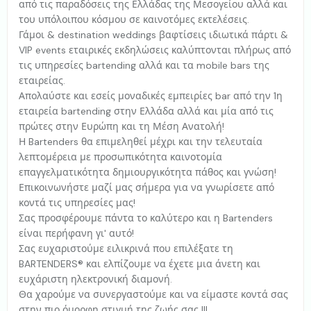
από τις παραδόσεις της Ελλάδας της Μεσογείου αλλά και
του υπόλοιπου κόσμου σε καινοτόμες εκτελέσεις.
Γάμοι & destination weddings βαφτίσεις ιδιωτικά πάρτι &
VIP events εταιρικές εκδηλώσεις καλύπτονται πλήρως από
τις υπηρεσίες bartending αλλά και τα mobile bars της
εταιρείας.
Απολαύστε και εσείς μοναδικές εμπειρίες bar από την 1η
εταιρεία bartending στην Ελλάδα αλλά και μία από τις
πρώτες στην Ευρώπη και τη Μέση Ανατολή!
Η Bartenders θα επιμεληθεί μέχρι και την τελευταία
λεπτομέρεια με προσωπικότητα καινοτομία
επαγγελματικότητα δημιουργικότητα πάθος και γνώση!
Επικοινωνήστε μαζί μας σήμερα για να γνωρίσετε από
κοντά τις υπηρεσίες μας!
Σας προσφέρουμε πάντα το καλύτερο και η Bartenders
είναι περήφανη γι' αυτό!
Σας ευχαριστούμε ειλικρινά που επιλέξατε τη
BARTENDERS® και ελπίζουμε να έχετε μια άνετη και
ευχάριστη ηλεκτρονική διαμονή.
Θα χαρούμε να συνεργαστούμε και να είμαστε κοντά σας
στην πιο όμορφη στιγμή της ζωής σας !!!