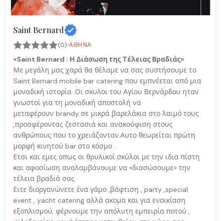
Saint Bernard
·
(0)
ΑΘΉΝΑ
«Saint Bernard : Η Διάσωση της Tέλειας Βραδιάς»
Με μεγάλη μας χαρά θα θέλαμε να σας συστήσουμε το
Saint Bernard mobile bar catering που εμπνέεται από μια
μοναδική ιστορία .Οι σκυλοι του Αγίου Βερνάρδου ηταν
γνωστοί για τη μοναδική αποστολή να
μεταφέρουν brandy σε μικρά βαρελάκια στο λαιμό τους
,προσφέροντας ζεστασιά και ανακούφιση στους
ανθρώπους που το χρειάζονταν.Αυτο θεωρείται πρώτη
μορφή κινητού bar στο κόσμο .
Ετσι και εμες οπως οι θρυλικοί σκύλοι με την ιδια πίστη
και αφοσίωση αναλαμβάνουμε να «διασώσουμε» την
τέλεια βραδιά σας.
Ειτε διοργανώνετε ένα γάμο ,βάφτιση , party ,special
event , yacht catering αλλά ακομα και για ενοικίαση
εξοπλισμού, φέρνουμε την απόλυτη εμπειρία ποτού ,