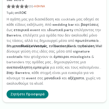
·
(0)
ΑΘΉΝΑ
1.0€
Τιμές από
Η αγάπη μας για διασκέδαση και cocktails μας οδηγεί σε
κάθε είδους εκδήλωση. Από
wedding bar
και
βαφτίσεις
έως
εταιρικά event
και
ιδιωτικά party
επιλέγοντας την
Barretro
, επιλέγετε μια ομάδα που δεν ακολουθεί μόνο
τις τάσεις, αλλά τις δημιουργεί μέσα από
πρωτότυπα bar
όπως το
Με
μοναδικές συνταγές
Mobile Van bar
, το
, ενθουσιασμό και αφοσίωση,
Garden Bar
& το
Garden Wal
l
.
δίνουμε γεύση στις ιδέες σας, μέσα από
signature
cocktails
που φτιάχνουν οι
έμπειροι mixologists
&
bartenders της ομάδας μας , δημιουργώντας μια
ανεπανάληπτη εμπειρία
για εσάς και τους καλεσμένους
σας.
Στην
Barretro
, κάθε στιγμή είναι μια ευκαιρία για να
κάνουμε το
event
σας
μοναδικό
και
αξέχαστο
, χωρίς να
ακολουθούμε τα κλισέ.
Ζητήστε Προσφορά