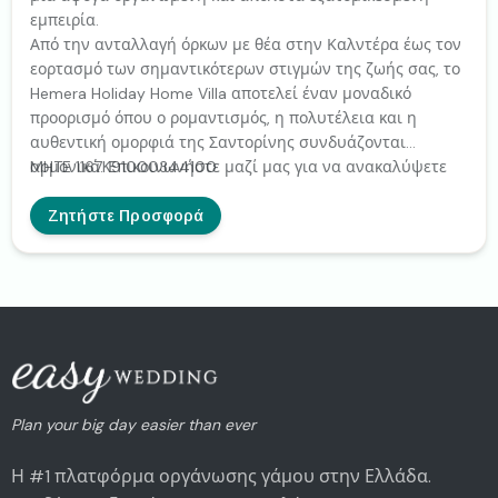
εμπειρία.
Από την ανταλλαγή όρκων με θέα στην Καλντέρα έως τον
εορτασμό των σημαντικότερων στιγμών της ζωής σας, το
Hemera Holiday Home Villa αποτελεί έναν μοναδικό
προορισμό όπου ο ρομαντισμός, η πολυτέλεια και η
αυθεντική ομορφιά της Σαντορίνης συνδυάζονται
αρμονικά. Επικοινωνήστε μαζί μας για να ανακαλύψετε
MHTE 1167K91000344100
τις εξατομικευμένες υπηρεσίες γάμου, τα πακέτα
ιδιωτικών εκδηλώσεων και τις μοναδικές εμπειρίες που
Ζητήστε Προσφορά
θα κάνουν τη σημαντική σας ημέρα πραγματικά
αξέχαστη.
Plan your big day easier than ever
Η #1 πλατφόρμα οργάνωσης γάμου στην Ελλάδα.