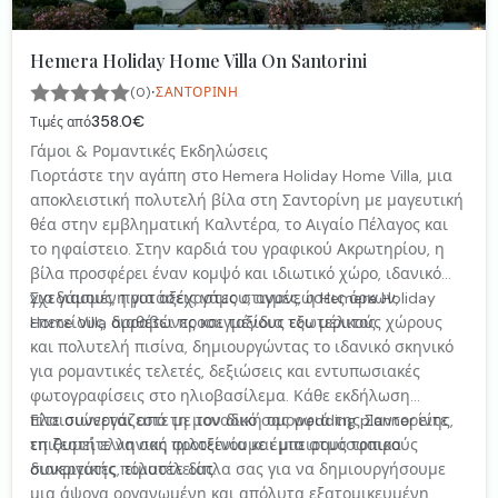
Hemera Holiday Home Villa On Santorini
·
(0)
ΣΑΝΤΟΡΊΝΗ
358.0€
Τιμές από
Γάμοι & Ρομαντικές Εκδηλώσεις
Γιορτάστε την αγάπη στο Hemera Holiday Home Villa, μια
αποκλειστική πολυτελή βίλα στη Σαντορίνη με μαγευτική
θέα στην εμβληματική Καλντέρα, το Αιγαίο Πέλαγος και
το ηφαίστειο. Στην καρδιά του γραφικού Ακρωτηρίου, η
βίλα προσφέρει έναν κομψό και ιδιωτικό χώρο, ιδανικό
για γάμους, προτάσεις γάμου, ανανεώσεις όρκων,
Σχεδιασμένη για αξέχαστες στιγμές, η Hemera Holiday
επετείους, αρραβώνες και ταξίδια του μέλιτος.
Home Villa διαθέτει προσεγμένους εξωτερικούς χώρους
και πολυτελή πισίνα, δημιουργώντας το ιδανικό σκηνικό
για ρομαντικές τελετές, δεξιώσεις και εντυπωσιακές
φωτογραφίσεις στο ηλιοβασίλεμα. Κάθε εκδήλωση
πλαισιώνεται από τη μοναδική ομορφιά της Σαντορίνης,
Είτε συνεργάζεστε με τον δικό σας wedding planner είτε
τη ζεστή ελληνική φιλοξενία και μια ατμόσφαιρα
επιθυμείτε να σας προτείνουμε έμπειρους τοπικούς
διακριτικής πολυτέλειας.
συνεργάτες, είμαστε δίπλα σας για να δημιουργήσουμε
μια άψογα οργανωμένη και απόλυτα εξατομικευμένη