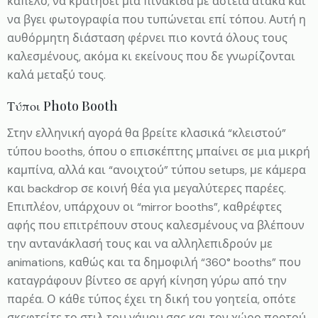
καπέλο, να κρατήσει μια πινακίδα με αστεία ατάκα και
να βγει φωτογραφία που τυπώνεται επί τόπου. Αυτή η
αυθόρμητη διάσταση φέρνει πιο κοντά όλους τους
καλεσμένους, ακόμα κι εκείνους που δε γνωρίζονται
καλά μεταξύ τους.
Τύποι Photo Booth
Στην ελληνική αγορά θα βρείτε κλασικά “κλειστού”
τύπου booths, όπου ο επισκέπτης μπαίνει σε μια μικρή
καμπίνα, αλλά και “ανοιχτού” τύπου setups, με κάμερα
και backdrop σε κοινή θέα για μεγαλύτερες παρέες.
Επιπλέον, υπάρχουν οι “mirror booths”, καθρέφτες
αφής που επιτρέπουν στους καλεσμένους να βλέπουν
την αντανάκλασή τους και να αλληλεπιδρούν με
animations, καθώς και τα δημοφιλή “360° booths” που
καταγράφουν βίντεο σε αργή κίνηση γύρω από την
παρέα. Ο κάθε τύπος έχει τη δική του γοητεία, οπότε
σκεφτείτε το στιλ του γάμου σας και τον χώρο προτού