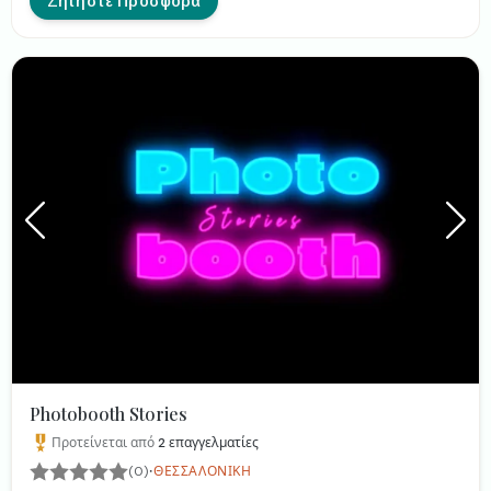
εύκολο διαμοιρασμό, εστιάζει στην ποιότητα και την
Ζητήστε Προσφορά
προσωπική εξυπηρέτηση, διασφαλίζοντας ότι κάθε
εκδήλωση είναι αξέχαστη.
Photobooth Stories
Προτείνεται από
2
επαγγελματίες
·
(0)
ΘΕΣΣΑΛΟΝΊΚΗ