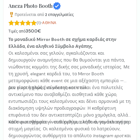
Aneza Photo Booth
Προτείνεται από
2
επαγγελματίες
·
(1)
ΑΘΉΝΑ
350.0€
Τιμές από
Το μοναδικό Mirror Booth σε σχήμα καρδιάς στην
Ελλάδα, ένα αληθινό Σύμβολο Αγάπης.
Οι καλεσμένοι σας γελούν, αγκαλιάζονται και
δημιουργούν αναμνήσεις που θα θυμούνται για πάντα,
νιώθοντας κομμάτι της δικής σας μοναδικής ιστορίας. Με
τη χρυσή, elegant καρδιά του, το Mirror Booth
μεταμορφώνει κάθε event σε μια αξέχαστη εμπειρία —
μια γιορτή χαράς, σύνδεσης και στυλ.
Δεν είναι απλώς ένα photobooth· είναι ένα πολυτελές
αντικείμενο που αναβαθμίζει αισθητικά κάθε χώρο,
εντυπωσιάζει τους καλεσμένους και δένει αρμονικά με τη
διακόσμηση υψηλών προδιαγραφών. Η καθρέφτινη
επιφάνειά του δεν αντικατοπτρίζει μόνο χαμόγελα, αλλά
και συναισθήματα — αυθόρμητα, αληθινά, γεμάτα αγάπη.
Κάθε φωτογραφία γίνεται ενθύμιο, κάθε αντανάκλαση μια
στιγμή μαγείας. Οι καλεσμένοι φυσικά το λατρεύουν,
δημιουργώντας αυθόρμητα το απόλυτο
Instagram spot
και