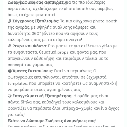
φωτογραφικές σας αναμνήσεις.
setup έως premium εμπειρίες για τις πιο ιδιαίτερες
περιστάσεις, σχεδιάζουμε το photo booth σας ακριβώς
όπως το έχετε φανταστεί.
🤳 Σύγχρονος Εξοπλισμός
: Τα πιο σύγχρονα photo booth
της αγοράς, με υψηλής ανάλυσης κάμερες και
δυνατότητα 360° βίντεο που θα αφήσουν τους
καλεσμένους σας με το στόμα ανοιχτό!
🎉 Props και Φόντα
: Ετοιμαστείτε για ατέλειωτο γέλιο με
τα ευφάνταστα, θεματικά props και φόντα μας, που
απογειώνουν κάθε λήψη και ταιριάζουν τέλεια με το
concept του γάμου σας.
🖨 Άμεσες Εκτυπώσεις
: Γιατί να περιμένετε; Οι
φωτογραφίες εκτυπώνονται επιτόπου σε ξεχωριστά
templates, που μπορείτε να κρατήσετε ως αναμνηστικό ή
να μοιράσετε στους αγαπημένους σας.
🤝 Επαγγελματική Εξυπηρέτηση
: Η ομάδα μας είναι
πάντα δίπλα σας, καθοδηγεί τους καλεσμένους και
φροντίζει να περάσετε όλοι υπέροχα—χωρίς κανένα άγχος
για εσάς!
Ελάτε να Δώσουμε Ζωή στις Αναμνήσεις σας!