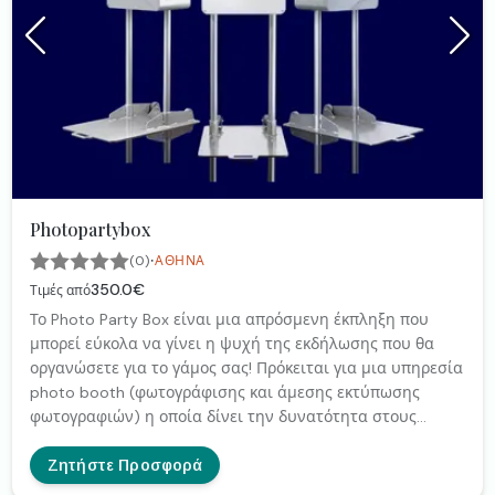
Photopartybox
·
(0)
ΑΘΉΝΑ
350.0€
Τιμές από
Το Photo Party Box είναι μια απρόσμενη έκπληξη που
μπορεί εύκολα να γίνει η ψυχή της εκδήλωσης που θα
οργανώσετε για το γάμος σας! Πρόκειται για μια υπηρεσία
photo booth (φωτογράφισης και άμεσης εκτύπωσης
φωτογραφιών) η οποία δίνει την δυνατότητα στους
καλεσμένους σας να φωτογραφηθούν και άμεσα να
μοιραστούν (live sharing) τις φωτογραφίες τους μέσω των
Ζητήστε Προσφορά
κοινωνικών δικτύων και να τις στείλουν στο προσωπικό