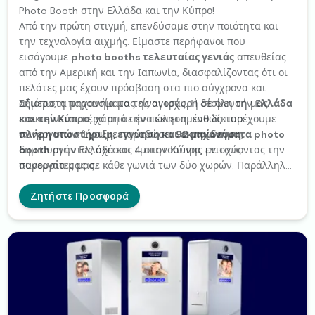
Photo Booth στην Ελλάδα και την Κύπρο!
Από την πρώτη στιγμή, επενδύσαμε στην ποιότητα και
την τεχνολογία αιχμής. Είμαστε περήφανοι που
εισάγουμε
photo booths τελευταίας γενιάς
απευθείας
από την Αμερική και την Ιαπωνία, διασφαλίζοντας ότι οι
πελάτες μας έχουν πρόσβαση στα πιο σύγχρονα και
αξιόπιστα μηχανήματα της αγοράς. Η δέσμευσή μας
Σήμερα, η παρουσία μας είναι ισχυρή σε όλη την
Ελλάδα
επεκτείνεται πέρα από την πώληση, καθώς παρέχουμε
και την Κύπρο
, χάρη σε ένα εκτεταμένο δίκτυο
πλήρη υποστήριξη, εγγύηση και εκπαίδευση
συνεργατών. Έχουμε παραδώσει
92 μηχανήματα photo
,
δημιουργώντας σχέσεις εμπιστοσύνης με τους
booth
στην Ελλάδα και 4 στην Κύπρο, ενισχύοντας την
συνεργάτες μας.
παρουσία μας σε κάθε γωνιά των δύο χωρών. Παράλληλα,
ο στόλος μας για
ενοικίαση
περιλαμβάνει
14 photo
booths
,
4 video booths
και
10 Wish Phones
, έτοιμα να
Ζητήστε Προσφορά
μεταμορφώσουν κάθε
γάμο, βάπτιση, εταιρικό πάρτι
ή
άλλη εκδήλωση σε μια πηγή ατελείωτης χαράς και
μοναδικών αναμνήσεων
.