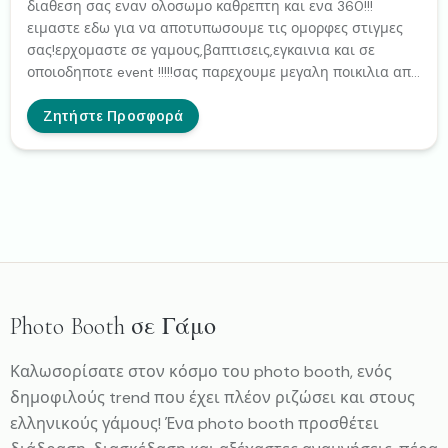
διαθεση σας εναν ολοσωμο καθρεπτη και ενα 360!!!
φωτογραφίες από το photobooth και οι καλεσμένοι
ειμαστε εδω για να αποτυπωσουμε τις ομορφες στιγμες
κάνουν αφιερώσεις Πραγματικά εκτυπωμένα backgrounds
σας!ερχομαστε σε γαμους,βαπτισεις,εγκαινια και σε
αλλά και Green Screen backgrounds Ενημερωτικά στα
οποιοδηποτε event !!!!!σας παρεχουμε μεγαλη ποικιλια απο
τραπέζια των καλεσμένων για την δωρεάν χρήση του
backdrops,σας δημιουργουμε το δικο σας ξεχωριστο
photo booth Props με έξυπνες ατάκες – Καπέλα γυαλιά
layout και βρισκομαστε καθολη την διαρκεια στον χωρο
Ζητήστε Προσφορά
και άλλα φωτογραφικά αξεσουάρ Live προβολή των
για την σωστη εξυπηρετηση σας!για περισσοτερες
φωτογραφιών σε 50΄΄ TV
πληροφοριες επικοινωνειστε μαζι μα!
Photo Booth σε Γάμο
Καλωσορίσατε στον κόσμο του photo booth, ενός
δημοφιλούς trend που έχει πλέον ριζώσει και στους
ελληνικούς γάμους! Ένα photo booth προσθέτει