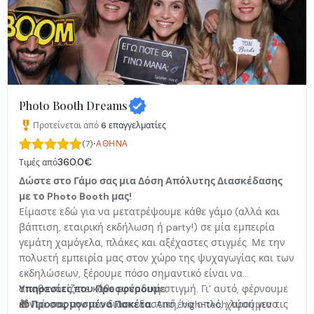
Photo Booth Dreams
Προτείνεται από
6
επαγγελματίες
·
(7)
ΑΘΉΝΑ
360.0€
Τιμές από
Δώστε στο Γάμο σας μια Δόση Απόλυτης Διασκέδασης
με το Photo Booth μας!
Είμαστε εδώ για να μετατρέψουμε κάθε γάμο (αλλά και
βάπτιση, εταιρική εκδήλωση ή party!) σε μία εμπειρία
γεμάτη χαμόγελα, πλάκες και αξέχαστες στιγμές. Με την
πολυετή εμπειρία μας στον χώρο της ψυχαγωγίας και των
εκδηλώσεων, ξέρουμε πόσο σημαντικό είναι να
απαθανατίζετε κάθε μοναδική στιγμή. Γι’ αυτό, φέρνουμε
Υπηρεσίες που Προσφέρουμε
κοντά σας την πιο διασκεδαστική, high-tech λύση για τις
🎁 Προσαρμοσμένα Πακέτα
: Από ένα απλό, χαρούμενο