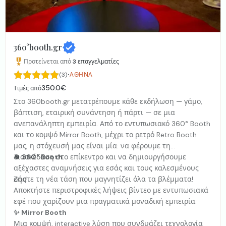
360°booth.gr
Προτείνεται από
3
επαγγελματίες
·
(3)
ΑΘΉΝΑ
350.0€
Τιμές από
Στο 360booth.gr μετατρέπουμε κάθε εκδήλωση — γάμο,
βάπτιση, εταιρική συνάντηση ή πάρτι — σε μια
ανεπανάληπτη εμπειρία. Από το εντυπωσιακό 360° Booth
και το κομψό Mirror Booth, μέχρι το ρετρό Retro Booth
μας, η στόχευσή μας είναι μία: να φέρουμε τη
διασκέδαση στο επίκεντρο και να δημιουργήσουμε
⏺ 360° Booth
αξέχαστες αναμνήσεις για εσάς και τους καλεσμένους
σας!
Ζήστε τη νέα τάση που μαγνητίζει όλα τα βλέμματα!
Αποκτήστε περιστροφικές λήψεις βίντεο με εντυπωσιακά
εφέ που χαρίζουν μια πραγματικά μοναδική εμπειρία.
✨ Mirror Booth
Μια κομψή, interactive λύση που συνδυάζει τεχνολογία