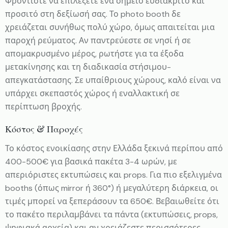
Φροντίστε να επιλέξετε ένα σημείο ευδιάκριτο και
προσιτό στη δεξίωσή σας. Το photo booth δε
χρειάζεται συνήθως πολύ χώρο, όμως απαιτείται μια
παροχή ρεύματος. Αν παντρεύεστε σε νησί ή σε
απομακρυσμένο μέρος, ρωτήστε για τα έξοδα
μετακίνησης και τη διαδικασία στήσιμου-
απεγκατάστασης. Σε υπαίθριους χώρους, καλό είναι να
υπάρχει σκεπαστός χώρος ή εναλλακτική σε
περίπτωση βροχής.
Κόστος & Παροχές
Το κόστος ενοικίασης στην Ελλάδα ξεκινά περίπου από
400-500€ για βασικά πακέτα 3-4 ωρών, με
απεριόριστες εκτυπώσεις και props. Για πιο εξελιγμένα
booths (όπως mirror ή 360°) ή μεγαλύτερη διάρκεια, οι
τιμές μπορεί να ξεπεράσουν τα 650€. Βεβαιωθείτε ότι
το πακέτο περιλαμβάνει τα πάντα (εκτυπώσεις, props,
ψηφιακά αρχεία) και αν χρειάζεστε περισσότερες