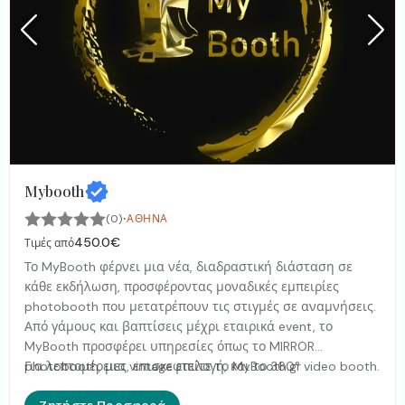
Mybooth
·
(0)
ΑΘΉΝΑ
450.0€
Τιμές από
Το MyBooth φέρνει μια νέα, διαδραστική διάσταση σε
κάθε εκδήλωση, προσφέροντας μοναδικές εμπειρίες
photobooth που μετατρέπουν τις στιγμές σε αναμνήσεις.
Από γάμους και βαπτίσεις μέχρι εταιρικά event, το
MyBooth προσφέρει υπηρεσίες όπως το MIRROR
photobooth, μια vintage επιλογή, και το 360° video booth.
Για λεπτομέρειες, επισκεφτείτε το MyBooth.gr .
Με εξατομικευμένα props και ψηφιακές γκαλερί για