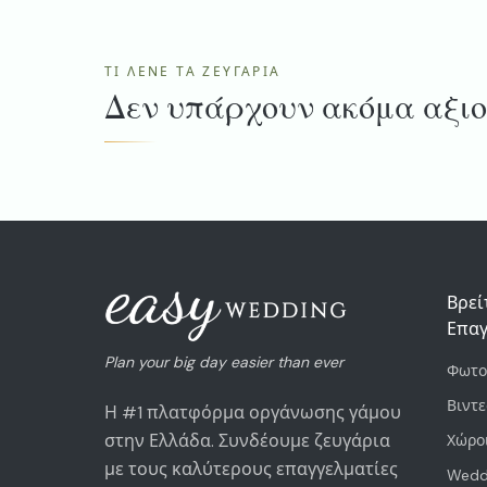
ΤΙ ΛΈΝΕ ΤΑ ΖΕΥΓΆΡΙΑ
Δεν υπάρχουν ακόμα αξιο
Βρεί
Επαγ
Plan your big day easier than ever
Φωτο
Βιντ
Η #1 πλατφόρμα οργάνωσης γάμου
στην Ελλάδα. Συνδέουμε ζευγάρια
Χώρο
με τους καλύτερους επαγγελματίες
Weddi