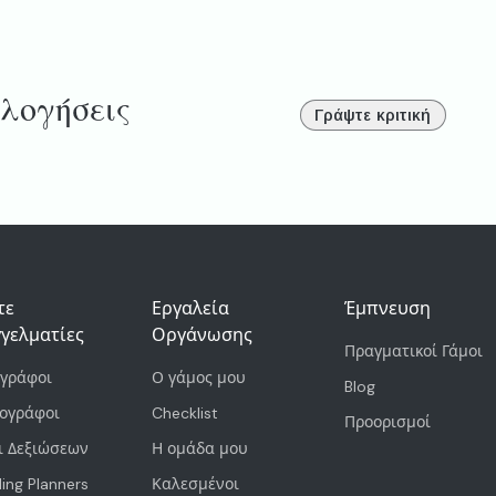
λογήσεις
Γράψτε κριτική
τε
Εργαλεία
Έμπνευση
γελματίες
Οργάνωσης
Πραγματικοί Γάμοι
γράφοι
Ο γάμος μου
Blog
εογράφοι
Checklist
Προορισμοί
ι Δεξιώσεων
Η ομάδα μου
ng Planners
Καλεσμένοι