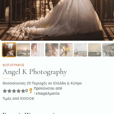
ΦΩΤΟΓΡΆΦΟΣ
Angel K Photography
Θεσσαλονίκη
211
Περιοχές σε Ελλάδα & Κύπρο
·
Προτείνεται από
0
1
επαγγελματία
Τιμές από
1000.0€