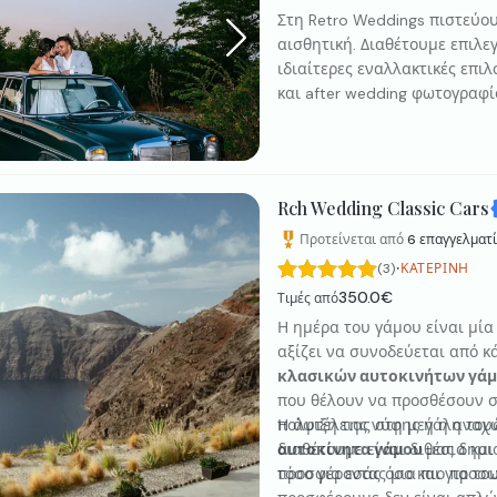
Στη Retro Weddings πιστεύου
αισθητική. Διαθέτουμε επιλεγ
ιδιαίτερες εναλλακτικές επιλ
και after wedding φωτογραφί
κομψή και διαχρονική εμπει
επικοινωνία, σας βοηθάμε να
ιδανικά στη δική σας ημέρα.
Rch Wedding Classic Cars
Προτείνεται από
6
επαγγελματί
·
(3)
ΚΑΤΕΡΊΝΗ
350.0€
Τιμές από
Η ημέρα του γάμου είναι μία 
αξίζει να συνοδεύεται από κ
κλασικών αυτοκινήτων γά
που θέλουν να προσθέσουν σ
πολυτέλειας στη μεγάλη του
Η άφιξη της νύφης ή η αναχ
διαθέτουμε είναι διθέσια και 
αυτοκίνητα γάμου
μας δημι
προσφέροντας μια πιο προσωπ
τόσο για εσάς όσο και για τ