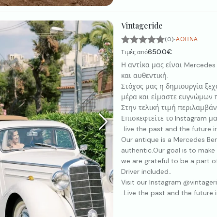
Vintageride
·
(0)
ΑΘΉΝΑ
650.0€
Τιμές από
Η αντίκα μας είναι Mercedes
και αυθεντική.
Στόχος μας η δημιουργία ξε
μέρα και είμαστε ευγνώμων π
Στην τελική τιμή περιλαμβάνε
Επισκεφτείτε το Instagram μα
..live the past and the future i
Our antique is a Mercedes Be
authentic.Our goal is to mak
we are grateful to be a part of 
Driver included..
Visit our Instagram @vintageri
..Live the past and the future i