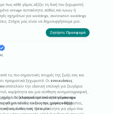
με πως κάθε γάμος αξίζει τη δική του ξεχωριστή
μένα vintage αυτοκίνητα, καθώς και luxury ή
ογές οχημάτων για weddings, destination weddings
σεις. Στόχος μας είναι να δημιουργήσουμε μια
ρία που θα θυμάστε για πάντα. Μέσα από προσωπική
 επιλέξετε το όχημα και το ύφος που ταιριάζει
Ζητήστε Προσφορά
ες
από τις πιο σημαντικές στιγμές της ζωής σας και
άτι πραγματικά ξεχωριστό. Οι
ενοικιάσεις
μου
αποτελούν την ιδανική επιλογή για ζευγάρια
τυλ, κομψότητα και μια αίσθηση κινηματογραφικής
ς ημέρα. Τα
ώρηση του ζευγαριού με ένα από τα
κλασικά αυτοκίνητα γάμου
vintage
που
τα οδηγεί το ίδιο το ζευγάρι,
ουργεί μοναδικές εικόνες που μένουν αξέχαστες,
χωρίς οδηγό
,
ική και αυθεντική εμπειρία.
ους καλεσμένους σας. Τα αυτοκίνητα για γάμο που