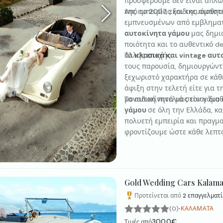
προσφέρουμε δεν είναι απλώ
της εμπειρίας και της αισθητ
Από το 2007, εξειδικευόμασ
εμπνευσμένων από εμβληματικ
αυτοκίνητα γάμου
μας δημι
ποιότητα και το αυθεντικό d
άλλης εποχής.
Τα
κλασικά και vintage αυ
τους παρουσία, δημιουργώντ
ξεχωριστό χαρακτήρα σε κάθε
άφιξη στην τελετή είτε για 
μοναδική πινελιά στον γάμο 
Τα αυτοκίνητά μας είναι δια
γάμου
σε όλη την Ελλάδα, κα
πολυετή εμπειρία και πραγμα
φροντίζουμε ώστε κάθε λεπτο
Gold Wedding Cars Kalama
Προτείνεται από
2
επαγγελματί
·
(0)
ΚΑΛΑΜΆΤΑ
300.0€
Τιμές από