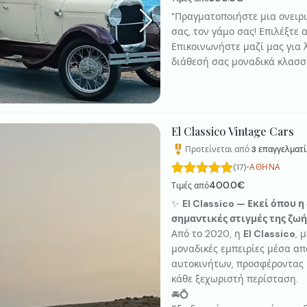
"Πραγματοποιήστε μια ονειρ
σας, τον γάμο σας! Επιλέξτε
Επικοινωνήστε μαζί μας για λ
διάθεσή σας μοναδικά κλασσι
σας, που θα κάνουν την εμφ
Wedding Cars θέτει στη διάθ
την ημέρα του γάμου σας, π
εντυπωσιακή
El Classico Vintage Cars
Προτείνεται από
3
επαγγελματί
·
(17)
ΑΘΉΝΑ
400.0€
Τιμές από
✨
El Classico — Εκεί όπου 
σημαντικές στιγμές της ζωή
Από το 2020, η
El Classico
, 
μοναδικές εμπειρίες μέσα από
αυτοκινήτων, προσφέροντας 
κάθε ξεχωριστή περίσταση.
🚘💍