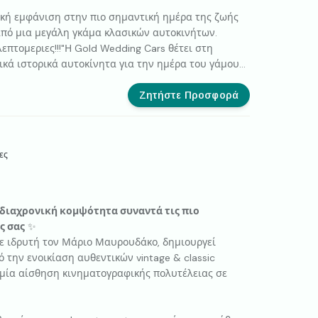
ική εμφάνιση στην πιο σημαντική ημέρα της ζωής
 από μια μεγάλη γκάμα κλασικών αυτοκινήτων.
επτομεριες!!!"Η Gold Wedding Cars θέτει στη
κά ιστορικά αυτοκίνητα για την ημέρα του γάμου
άνισή σας μοναδική και εντυπωσιακή 8Η Gold
εσή σας μοναδικά κλασσικά ιστορικά αυτοκίνητα για
Ζητήστε Προσφορά
ου θα κάνουν την εμφάνισή σας μοναδική και
ες
η διαχρονική κομψότητα συναντά τις πιο
ς σας
✨
με ιδρυτή τον Μάριο Μαυρουδάκο, δημιουργεί
 την ενοικίαση αυθεντικών vintage & classic
μία αίσθηση κινηματογραφικής πολυτέλειας σε