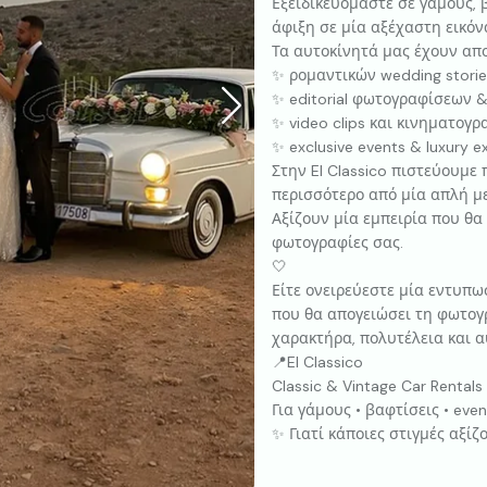
Εξειδικευόμαστε σε γάμους, β
άφιξη σε μία αξέχαστη εικόν
Τα αυτοκίνητά μας έχουν απο
✨ ρομαντικών wedding storie
✨ editorial φωτογραφίσεων &
✨ video clips και κινηματο
✨ exclusive events & luxury e
Στην El Classico πιστεύουμε 
περισσότερο από μία απλή μ
Αξίζουν μία εμπειρία που θα 
φωτογραφίες σας.
🤍
Είτε ονειρεύεστε μία εντυπωσ
που θα απογειώσει τη φωτογ
χαρακτήρα, πολυτέλεια και α
📍El Classico
Classic & Vintage Car Rentals
Για γάμους • βαφτίσεις • eve
✨ Γιατί κάποιες στιγμές αξίζ