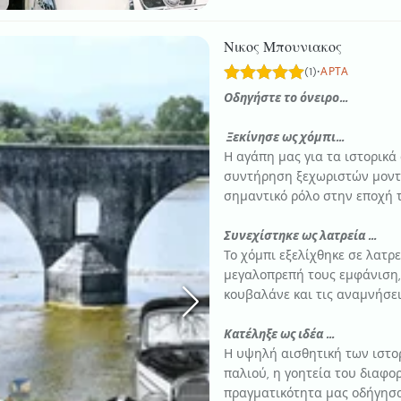
Νικος Μπουνιακος
·
(1)
ΆΡΤΑ
Οδηγήστε το όνειρο…
Ξεκίνησε ως χόμπι…
Η αγάπη μας για τα ιστορικά
συντήρηση ξεχωριστών μοντ
σημαντικό ρόλο στην εποχή τ
Συνεχίστηκε ως λατρεία …
Το χόμπι εξελίχθηκε σε λατρ
μεγαλοπρεπή τους εμφάνιση, 
κουβαλάνε και τις αναμνήσει
Κατέληξε ως ιδέα …
Η υψηλή αισθητική των ιστορ
παλιού, η γοητεία του διαφο
πραγματικότητα μας οδήγησα