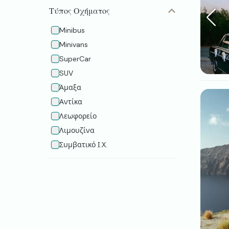
Τύπος Οχήματος
Minibus
Minivans
SuperCar
SUV
Άμαξα
Αντίκα
Λεωφορείο
Λιμουζίνα
Συμβατικό Ι.Χ.