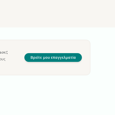
μου
;
Βρείτε μου επαγγελματία
ους