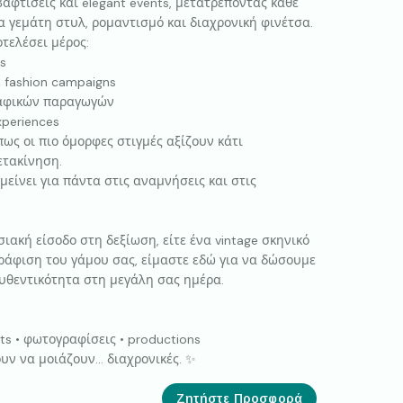
αφτίσεις και elegant events, μετατρέποντας κάθε
α γεμάτη στυλ, ρομαντισμό και διαχρονική φινέτσα.
τελέσει μέρος:
s
 fashion campaigns
γραφικών παραγωγών
xperiences
πως οι πιο όμορφες στιγμές αξίζουν κάτι
ετακίνηση.
μείνει για πάντα στις αναμνήσεις και στις
ιακή είσοδο στη δεξίωση, είτε ένα vintage σκηνικό
ράφιση του γάμου σας, είμαστε εδώ για να δώσουμε
υθεντικότητα στη μεγάλη σας ημέρα.
nts • φωτογραφίσεις • productions
ουν να μοιάζουν… διαχρονικές. ✨
Ζητήστε Προσφορά