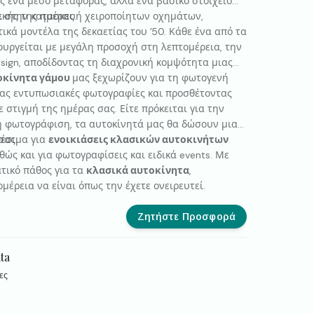
ς ένα μέσο μεταφοράς, αλλά ένα βασικό στοιχείο
ικής της ημέρας.
τε στην κατασκευή χειροποίητων οχημάτων,
ά μοντέλα της δεκαετίας του ’50. Κάθε ένα από τα
ουργείται με μεγάλη προσοχή στη λεπτομέρεια, την
esign, αποδίδοντας τη διαχρονική κομψότητα μιας
τοκίνητα γάμου
μας ξεχωρίζουν για τη φωτογενή
ας εντυπωσιακές φωτογραφίες και προσθέτοντας
 στιγμή της ημέρας σας. Είτε πρόκειται για την
τη φωτογράφιση, τα αυτοκίνητά μας θα δώσουν μια
σας.
θέσιμα για
ενοικιάσεις κλασικών αυτοκινήτων
θώς και για φωτογραφίσεις και ειδικά events. Με
τικό πάθος για τα
κλασικά αυτοκίνητα
,
μέρεια να είναι όπως την έχετε ονειρευτεί.
Ζητήστε Προσφορά
ta
ες