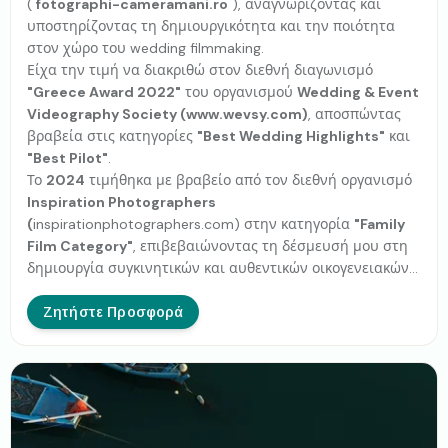
(
fotographi-cameramani.ro
), αναγνωρίζοντας και
υποστηρίζοντας τη δημιουργικότητα και την ποιότητα
στον χώρο του wedding filmmaking.
Είχα την τιμή να διακριθώ στον διεθνή διαγωνισμό
"Greece Award 2022"
του οργανισμού
Wedding & Event
Videography Society (www.wevsy.com)
, αποσπώντας
βραβεία στις κατηγορίες
"Best Wedding Highlights"
και
"Best Pilot"
.
Το
2024
τιμήθηκα με βραβείο από τον διεθνή οργανισμό
Inspiration Photographers
(
inspirationphotographers.com) στην κατηγορία
"Family
Film Category"
, επιβεβαιώνοντας τη δέσμευσή μου στη
δημιουργία συγκινητικών και αυθεντικών οικογενειακών
ιστοριών.
Ζητήστε Προσφορά