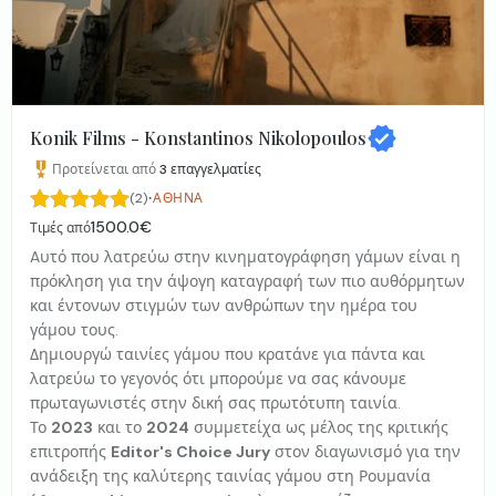
Konik Films - Konstantinos Nikolopoulos
Προτείνεται από
3
επαγγελματίες
·
(2)
ΑΘΉΝΑ
1500.0€
Τιμές από
Aυτό που λατρεύω στην κινηματογράφηση γάμων είναι η
πρόκληση για την άψογη καταγραφή των πιο αυθόρμητων
και έντονων στιγμών των ανθρώπων την ημέρα του
γάμου τους.
Δημιουργώ ταινίες γάμου που κρατάνε για πάντα και
λατρεύω το γεγονός ότι μπορούμε να σας κάνουμε
πρωταγωνιστές στην δική σας πρωτότυπη ταινία.
Το
2023
και το
2024
συμμετείχα ως μέλος της κριτικής
επιτροπής
Editor's Choice Jury
στον διαγωνισμό για την
ανάδειξη της καλύτερης ταινίας γάμου στη Ρουμανία