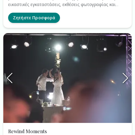
εικαστικές εγκαταστάσεις, εκθέσεις φωτογραφίας και
πολλά άλλα. ( Γάμους - βαπτίσεις ) σε Ελλάδα και χώρες
της Ευρώπης.
Ζητήστε Προσφορά
Rewind Moments