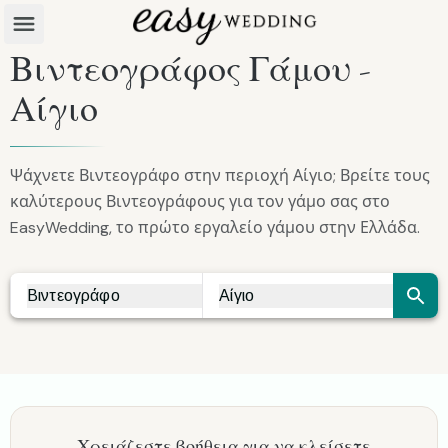
Βιντεογράφος Γάμου -
Αίγιο
Ψάχνετε Βιντεογράφο στην περιοχή Αίγιο; Βρείτε τους
καλύτερους Βιντεογράφους για τον γάμο σας στο
EasyWedding, το πρώτο εργαλείο γάμου στην Ελλάδα.
Βιντεογράφο
Αίγιο
Vendor Search
City Search
Χρειάζεστε βοήθεια για να κλείσετε