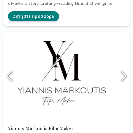
of-a-kind story, crafting wedding films that will ignite
laughter and tears each time. Creating timeless memories
that couple can relive for years to come
Ζητήστε Προσφορά
Yiannis Markoutis Film Maker