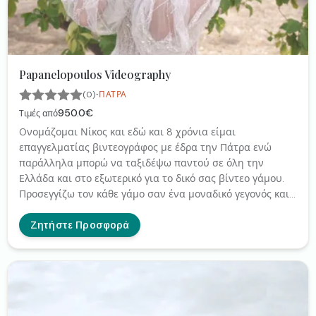
Papanelopoulos Videography
·
(0)
ΠΆΤΡΑ
950.0€
Τιμές από
Oνομάζομαι Νίκος και εδώ και 8 χρόνια είμαι
επαγγελματίας βιντεογράφος με έδρα την Πάτρα ενώ
παράλληλα μπορώ να ταξιδέψω παντού σε όλη την
Ελλάδα και στο εξωτερικό για το δικό σας βίντεο γάμου.
Προσεγγίζω τον κάθε γάμο σαν ένα μοναδικό γεγονός και
μου αρέσει να γνωρίζω προηγουμένως το κάθε ζευγάρι
και μαζί να συζητάμε το στυλ του βίντεο που θα τους
Ζητήστε Προσφορά
άρεσε περισσότερο. Στο κάθε βίντεο δίνω το ύφος και το
στυλ που πιστεύω ότι ταιριάζει καλύτερα στην
προσωπικότητά του κάθε ζευγαριού και τους προσφέρω
ένα βίντεο με όλες τις ξεχωριστές στιγμές τους για να
θυμούνται για πάντα!