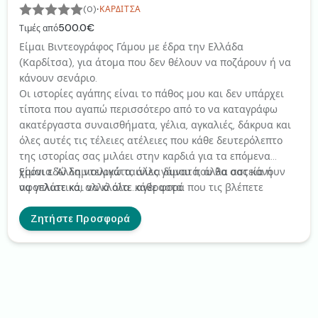
·
(0)
ΚΑΡΔΊΤΣΑ
500.0€
Τιμές από
Είμαι Βιντεογράφος Γάμου με έδρα την Ελλάδα
(Καρδίτσα), για άτομα που δεν θέλουν να ποζάρουν ή να
κάνουν σενάριο.
Οι ιστορίες αγάπης είναι το πάθος μου και δεν υπάρχει
τίποτα που αγαπώ περισσότερο από το να καταγράφω
ακατέργαστα συναισθήματα, γέλια, αγκαλιές, δάκρυα και
όλες αυτές τις τέλειες ατέλειες που κάθε δευτερόλεπτο
της ιστορίας σας μιλάει στην καρδιά για τα επόμενα
χρόνια. Άλλα ντελικάτα, άλλα δυνατά, άλλα αστεία ή
Είμαι εδώ δημιουργώ ταινίες γάμου που θα σας κάνουν
αφοπλιστικά, αλλά όλα...αγέραστα.
να γελάτε και να κλαίτε κάθε φορά που τις βλέπετε
Ζητήστε Προσφορά