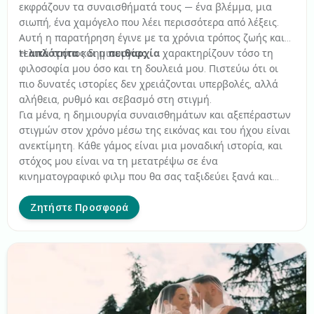
εκφράζουν τα συναισθήματά τους — ένα βλέμμα, μια
σιωπή, ένα χαμόγελο που λέει περισσότερα από λέξεις.
Αυτή η παρατήρηση έγινε με τα χρόνια τρόπος ζωής και
τελικά τρόπος δημιουργίας.
Η
απλότητα
και η
πειθαρχία
χαρακτηρίζουν τόσο τη
φιλοσοφία μου όσο και τη δουλειά μου. Πιστεύω ότι οι
πιο δυνατές ιστορίες δεν χρειάζονται υπερβολές, αλλά
αλήθεια, ρυθμό και σεβασμό στη στιγμή.
Για μένα, η δημιουργία συναισθημάτων και αξεπέραστων
στιγμών στον χρόνο μέσω της εικόνας και του ήχου είναι
ανεκτίμητη. Κάθε γάμος είναι μια μοναδική ιστορία, και
στόχος μου είναι να τη μετατρέψω σε ένα
κινηματογραφικό φιλμ που θα σας ταξιδεύει ξανά και
ξανά στα ίδια συναισθήματα, όπως την πρώτη φορά.
Ζητήστε Προσφορά