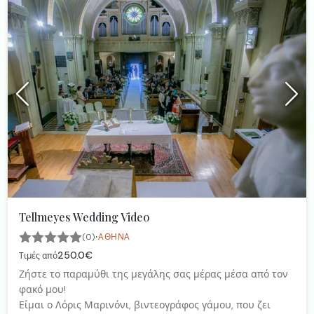
Tellmeyes Wedding Video
·
(0)
ΑΘΉΝΑ
250.0€
Τιμές από
Ζήστε το παραμύθι της μεγάλης σας μέρας μέσα από τον
φακό μου!
Είμαι ο Λόρις Μαρινόνι, βιντεογράφος γάμου, που ζει