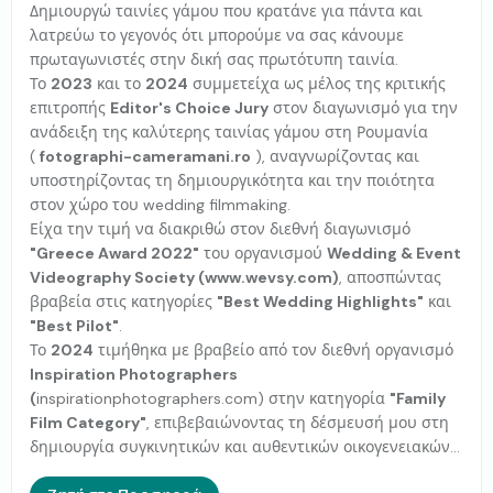
Δημιουργώ ταινίες γάμου που κρατάνε για πάντα και
λατρεύω το γεγονός ότι μπορούμε να σας κάνουμε
πρωταγωνιστές στην δική σας πρωτότυπη ταινία.
Το
2023
και το
2024
συμμετείχα ως μέλος της κριτικής
επιτροπής
Editor's Choice Jury
στον διαγωνισμό για την
ανάδειξη της καλύτερης ταινίας γάμου στη Ρουμανία
(
fotographi-cameramani.ro
), αναγνωρίζοντας και
υποστηρίζοντας τη δημιουργικότητα και την ποιότητα
στον χώρο του wedding filmmaking.
Είχα την τιμή να διακριθώ στον διεθνή διαγωνισμό
"Greece Award 2022"
του οργανισμού
Wedding & Event
Videography Society (www.wevsy.com)
, αποσπώντας
βραβεία στις κατηγορίες
"Best Wedding Highlights"
και
"Best Pilot"
.
Το
2024
τιμήθηκα με βραβείο από τον διεθνή οργανισμό
Inspiration Photographers
(
inspirationphotographers.com) στην κατηγορία
"Family
Film Category"
, επιβεβαιώνοντας τη δέσμευσή μου στη
δημιουργία συγκινητικών και αυθεντικών οικογενειακών
ιστοριών.