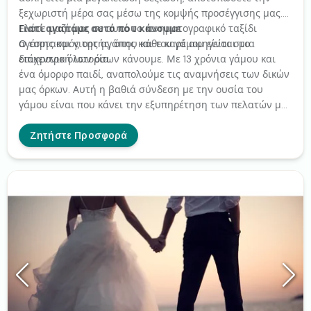
ξεχωριστή μέρα σας μέσω της κομψής προσέγγισης μας.
Ελάτε μαζί μας σε αυτό το κινηματογραφικό ταξίδι
Γιατί αγαπάμε αυτό που κάνουμε
αγάπης και γιορτής, όπου κάθε καρέ αφηγείται μια
Ο εορτασμός της αγάπης και του γάμου είναι στο
διαχρονική ιστορία.
επίκεντρο όλων όσων κάνουμε. Με 13 χρόνια γάμου και
ένα όμορφο παιδί, αναπολούμε τις αναμνήσεις των δικών
μας όρκων. Αυτή η βαθιά σύνδεση με την ουσία του
γάμου είναι που κάνει την εξυπηρέτηση των πελατών μας
απόλυτη χαρά και προνόμιο!
Ζητήστε Προσφορά