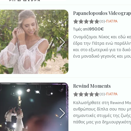
Papanelopoulos Videogra
·
(0)
ΠΆΤΡΑ
950.0€
Τιμές από
Oνομάζομαι Νίκος και εδώ κα
έδρα την Πάτρα ενώ παράλλ
και στο εξωτερικό για το δικ
ένα μοναδικό γεγονός και μο
και μαζί να συζητάμε το στυ
κάθε βίντεο δίνω το ύφος κα
προσωπικότητά του κάθε ζευγ
ξεχωριστές στιγμές τους για
Rewind Moments
·
(0)
ΠΆΤΡΑ
Καλωσήρθατε στη Rewind Mo
ανθρώπους δίπλα σου που μπο
σημαντικές στιγμές της ζωή
πάθος μας για δημιουργικότη
απο τους φακούς μας που θα σ