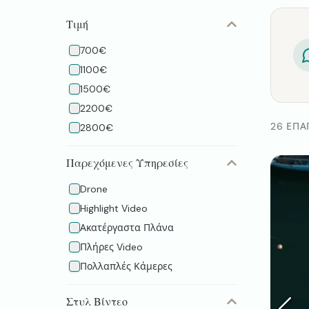
Τιμή
700€
1100€
1500€
2200€
26 ΕΠΑ
2800€
Παρεχόμενες Υπηρεσίες
Drone
Highlight Video
Ακατέργαστα Πλάνα
Πλήρες Video
Πολλαπλές Κάμερες
Στυλ Βίντεο