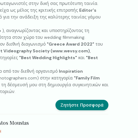
ωταγωνιστές στην δική σας πρωτότυπη ταινία.
ίχα ως μέλος της κριτικής επιτροπής
Editor's
 για την ανάδειξη της καλύτερης ταινίας γάμου
o
), αναγνωρίζοντας και υποστηρίζοντας τη
ότητα στον χώρο του wedding filmmaking.
τον διεθνή διαγωνισμό
"Greece Award 2022"
του
t Videography Society (www.wevsy.com)
,
ατηγορίες
"Best Wedding Highlights"
και
"Best
ο από τον διεθνή οργανισμό
Inspiration
photographers.com) στην κατηγορία
"Family Film
 τη δέσμευσή μου στη δημιουργία συγκινητικών και
τοριών.
Ζητήστε Προσφορά
istos Moustas
Η