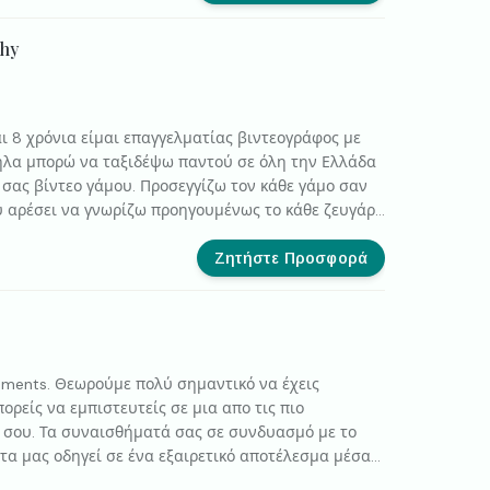
phy
ι 8 χρόνια είμαι επαγγελματίας βιντεογράφος με
ηλα μπορώ να ταξιδέψω παντού σε όλη την Ελλάδα
ό σας βίντεο γάμου. Προσεγγίζω τον κάθε γάμο σαν
υ αρέσει να γνωρίζω προηγουμένως το κάθε ζευγάρι
λ του βίντεο που θα τους άρεσε περισσότερο. Στο
ι το στυλ που πιστεύω ότι ταιριάζει καλύτερα στην
Ζητήστε Προσφορά
αριού και τους προσφέρω ένα βίντεο με όλες τις
 να θυμούνται για πάντα!
ments. Θεωρούμε πολύ σημαντικό να έχεις
ρείς να εμπιστευτείς σε μια απο τις πιο
ς σου. Τα συναισθήματά σας σε συνδυασμό με το
τα μας οδηγεί σε ένα εξαιρετικό αποτέλεσμα μέσα
ας μείνει κειμείλιο για τις επόμενες γενιές.