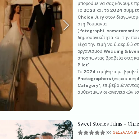
μπορούμε να σας κάνουμε πρ
Το
2023
και το
2024
συμμετε
Choice Jury
στον διαγωνισμό
στη Ρουμανία
(
fotographi-cameramani.r
δημιουργικότητα και την ποι
Είχα την τιμή να διακριθώ σ
οργανισμού
Wedding & Even
αποσπώντας βραβεία στις κ
Pilot"
.
Το
2024
τιμήθηκα με βραβεί
Photographers (
inspiration
Category"
, επιβεβαιώνοντας
αυθεντικών οικογενειακών ισ
Sweet Stories Films - Chr
·
(0)
ΘΕΣΣΑΛΟΝΊΚ