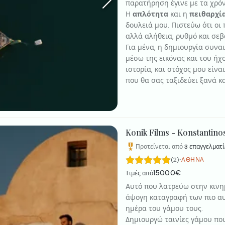
παρατήρηση έγινε με τα χρόν
Η
απλότητα
και η
πειθαρχί
δουλειά μου. Πιστεύω ότι οι 
αλλά αλήθεια, ρυθμό και σεβ
Για μένα, η δημιουργία συν
μέσω της εικόνας και του ήχο
ιστορία, και στόχος μου είν
που θα σας ταξιδεύει ξανά κ
φορά.
Konik Films - Konstantino
Προτείνεται από
3
επαγγελματί
·
(2)
ΑΘΉΝΑ
1500.0€
Τιμές από
Aυτό που λατρεύω στην κινη
άψογη καταγραφή των πιο α
ημέρα του γάμου τους.
Δημιουργώ ταινίες γάμου που