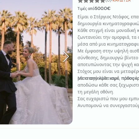
·
(0)
ΚΑΡΔΊΤΣΑ
500.0€
Τιμές από
Είμαι ο Στέργιος Ντάφος, επ
δημιουργία κινηματογραφικώ
Κάθε στιγμή είναι μοναδική 
ζωντανεύει την ομορφιά, τα 
μέσα από μια κινηματογραφι
Με έμφαση στην υψηλή αισθη
σύνθεσης, δημιουργώ βίντεο 
αποτυπώνοντας την ψυχή και
Στόχος μου είναι να μεταφέρ
μέσα από κάθε καρέ, προσφέρ
Με επαγγελματισμό, πάθος κ
αποδώσω κάθε σας ξεχωριστή
τη μεγάλη οθόνη.
Σας ευχαριστώ που μου εμπι
Ανυπομονώ να συνεργαστού