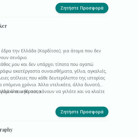
Ζητήστε Προσφορά
ker
 έδρα την Ελλάδα (Καρδίτσα), για άτομα που δεν
νουν σενάριο.
 πάθος μου και δεν υπάρχει τίποτα που αγαπώ
γράφω ακατέργαστα συναισθήματα, γέλια, αγκαλιές,
λειες ατέλειες που κάθε δευτερόλεπτο της ιστορίας
τα επόμενα χρόνια. Άλλα ντελικάτα, άλλα δυνατά,
αλλά όλα...αγέραστα.
 γάμου που θα σας κάνουν να γελάτε και να κλαίτε
Ζητήστε Προσφορά
raphy