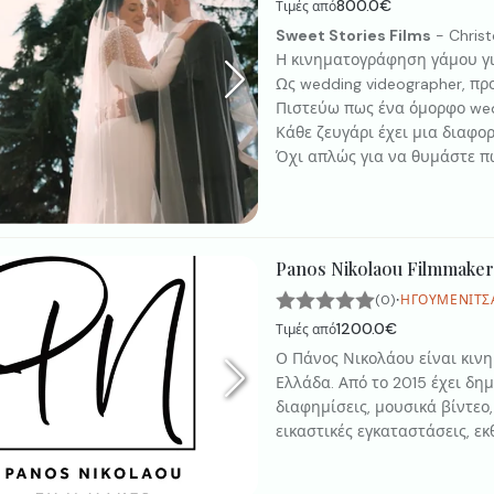
800.0€
Τιμές από
Sweet Stories Films
- Chris
Η κινηματογράφηση γάμου για
Ως wedding videographer, πρ
Πιστεύω πως ένα όμορφο wedd
Κάθε ζευγάρι έχει μια διαφο
Όχι απλώς για να θυμάστε πώ
Panos Nikolaou Filmmaker
·
(0)
ΗΓΟΥΜΕΝΊΤΣ
1200.0€
Τιμές από
Ο Πάνος Νικολάου είναι κιν
Ελλάδα. Από το 2015 έχει δη
διαφημίσεις, μουσικά βίντεο
εικαστικές εγκαταστάσεις, ε
βαπτίσεις ) σε Ελλάδα και χ