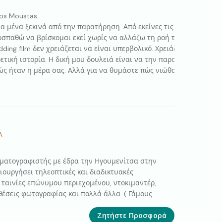
tos Moustas
 μένα ξεκινά από την παρατήρηση. Από εκείνες τις μικρές, αυθόρ
οσπαθώ να βρίσκομαι εκεί χωρίς να αλλάζω τη ροή της ημέρας. Ν
ing film δεν χρειάζεται να είναι υπερβολικό. Χρειάζεται να είνα
ρετική ιστορία. Η δική μου δουλειά είναι να την παρατηρήσω, να 
ς ήταν η μέρα σας. Αλλά για να θυμάστε πώς νιώθατε.
Α
ηματογραφιστής με έδρα την Ηγουμενίτσα στην
μιουργήσει τηλεοπτικές και διαδικτυακές
, ταινίες επώνυμου περιεχομένου, ντοκιμαντέρ,
κθέσεις φωτογραφίας και πολλά άλλα. ( Γάμους -
ώρες της Ευρώπης.
Ζητήστε Προσφορά