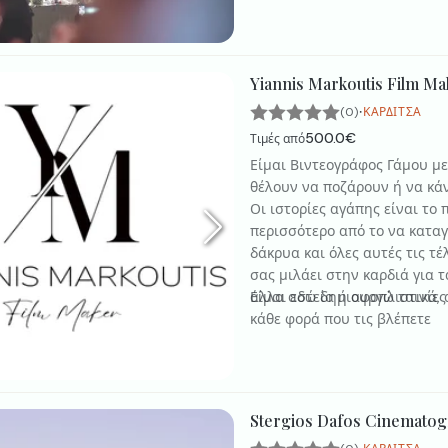
Yiannis Markoutis Film Ma
·
(0)
ΚΑΡΔΊΤΣΑ
500.0€
Τιμές από
Είμαι Βιντεογράφος Γάμου με
θέλουν να ποζάρουν ή να κά
Οι ιστορίες αγάπης είναι το
περισσότερο από το να κατα
δάκρυα και όλες αυτές τις τέ
σας μιλάει στην καρδιά για 
άλλα αστεία ή αφοπλιστικά, 
Είμαι εδώ δημιουργώ ταινίες
κάθε φορά που τις βλέπετε
Stergios Dafos Cinematog