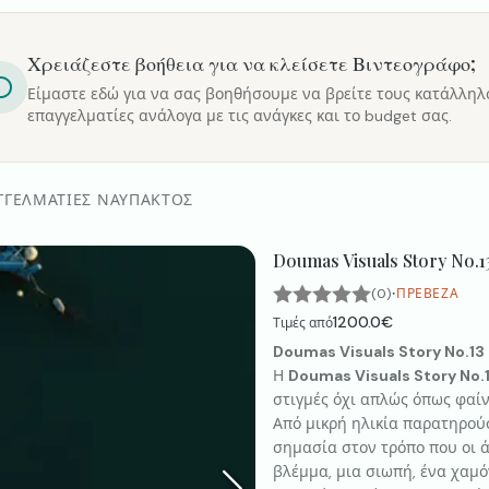
Χρειάζεστε βοήθεια για να κλείσετε
Βιντεογράφο
;
Είμαστε εδώ για να σας βοηθήσουμε να βρείτε τους κατάλληλ
επαγγελματίες ανάλογα με τις ανάγκες και το budget σας.
ΓΓΕΛΜΑΤΊΕΣ ΝΑΎΠΑΚΤΟΣ
Doumas Visuals Story No.1
·
(0)
ΠΡΈΒΕΖΑ
1200.0€
Τιμές από
Doumas Visuals Story No.13
Η
Doumas Visuals Story No.
στιγμές όχι απλώς όπως φαί
Από μικρή ηλικία παρατηρούσ
σημασία στον τρόπο που οι 
βλέμμα, μια σιωπή, ένα χαμό