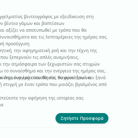
αγγελματίας βιντεογράφος με εξειδίκευση στη
ν βίντεο γάμων και βαπτίσεων.
και αξίζει να αποτυπωθεί με τρόπο που θα
συναισθήματα και τις λεπτομέρειες της ημέρας σας,
κή προσέγγιση.
τική, την αφηγηματική ροή και την τέχνη της
που ξεπερνούν τις απλές αναμνήσεις,
 την ατμόσφαιρα των ξεχωριστών σας στιγμών.
ω το συναίσθημα και την ενέργεια της ημέρας σας
οντας ένα έργο που θα σας συγκινεί ξανά και ξανά.
αι δημιουργική ευαισθησία, θα φροντίσω να
 στιγμή με έναν τρόπο που μοιάζει βγαλμένος από
στεύεστε την αφήγηση της ιστορίας σας.
με
Ζητήστε Προσφορά