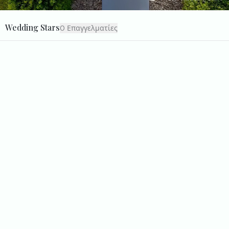
Wedding Stars
0
Επαγγελματίες
γάμος του George και της Mariam
glamorous