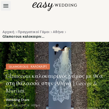
Αρχική
Πραγματικοί Γάμοι
Αθήνα
Glamorous καλοκαιρινός γάμος με θέα στη θάλασσα στην Αθήνα | George & Mariam
GLAMOROUS
·
ΚΑΛΟΚΑΊΡΙ
Glamorous καλοκαιρινός γάμος με θέα
στη θάλασσα στην Αθήνα | George &
Mariam
Wedding Stars
30 Ιουνίου 2026
·
Αθήνα
Photo:
Wedding Stars