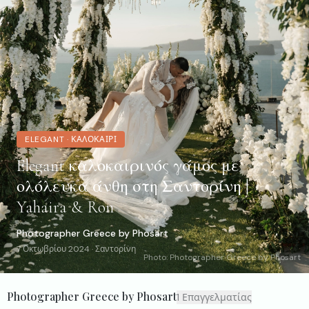
ELEGANT
·
ΚΑΛΟΚΑΊΡΙ
Elegant καλοκαιρινός γάμος με
ολόλευκα άνθη στη Σαντορίνη |
Yahaira & Ron
Photographer Greece by Phosart
7 Οκτωβρίου 2024
·
Σαντορίνη
Photo:
Photographer Greece by Phosart
Photographer Greece by Phosart
1
Επαγγελματίας