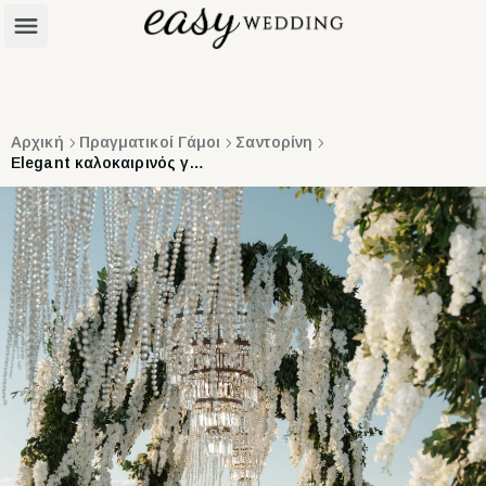
Αρχική
Πραγματικοί Γάμοι
Σαντορίνη
Elegant καλοκαιρινός γάμος με ολόλευκα άνθη στη Σαντορίνη | Yahaira & Ron