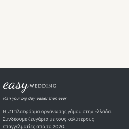
ΦΩΤΟΓΡΆΦΟΣ
Photographer Greece
by Phosart
Αθήνα
Plan your big day easier than ever
Η #1 πλατφόρμα οργάνωσης γάμου στην Ελλάδα.
Συνδέουμε ζευγάρια με τους καλύτερους
επαγγελματίες από το 2020.