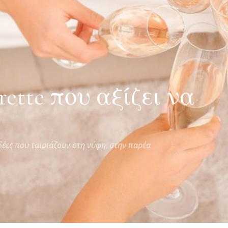
rette που αξίζει να
έες που ταιριάζουν στη νύφη, στην παρέα