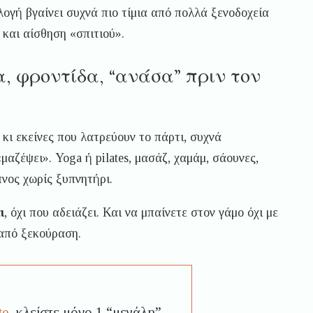
λογή βγαίνει συχνά πιο τίμια από πολλά ξενοδοχεία
 και αίσθηση «σπιτιού».
μία, φροντίδα, “ανάσα” πριν τον
η κι εκείνες που λατρεύουν το πάρτι, συχνά
μαζέψει». Yoga ή pilates, μασάζ, χαμάμ, σάουνες,
πνος χωρίς ξυπνητήρι.
ι
, όχι που αδειάζει. Και να μπαίνετε στον γάμο όχι με
 από ξεκούραση.
te
, κλείστε μόνο 1 “μεγάλη”