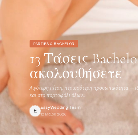
PARTIES & BACHELOR
13 Τάσεις Bachelo
ακολουθήσετε
Λιγότερη πίεση, περισσότερη προσωπικότητα — ιδ
και στο πορτοφόλι όλων..
EasyWedding
Team
E
12 Μαΐου 2026