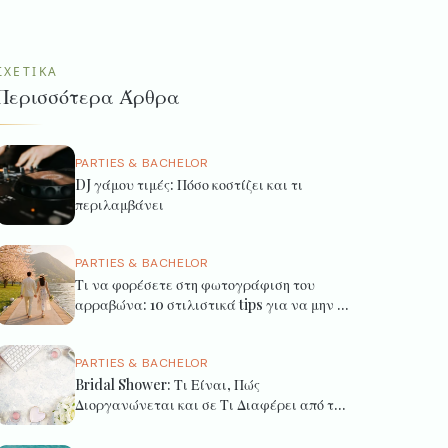
ΣΧΕΤΙΚΆ
Περισσότερα Άρθρα
PARTIES & BACHELOR
DJ γάμου τιμές: Πόσο κοστίζει και τι
περιλαμβάνει
PARTIES & BACHELOR
Τι να φορέσετε στη φωτογράφιση του
αρραβώνα: 10 στιλιστικά tips για να μην το
μετανιώσετε ποτέ
PARTIES & BACHELOR
Bridal Shower: Τι Είναι, Πώς
Διοργανώνεται και σε Τι Διαφέρει από τα
Ελληνικά Προ-Γαμήλια Έθιμα