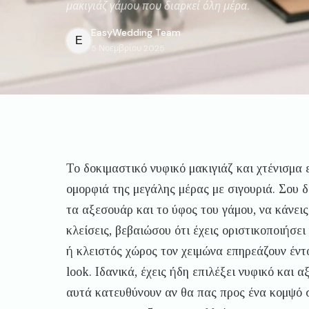
μακιγιάζ γάμου που διαρκεί όλη μέρα.
EasyWedding
Team
E
5 Νοεμβρίου 2025
Το δοκιμαστικό νυφικό μακιγιάζ και χτένισμα 
ομορφιά της μεγάλης μέρας με σιγουριά. Σου δ
τα αξεσουάρ και το ύφος του γάμου, να κάνεις
κλείσεις, βεβαιώσου ότι έχεις οριστικοποιήσ
ή κλειστός χώρος τον χειμώνα επηρεάζουν έντο
look. Ιδανικά, έχεις ήδη επιλέξει νυφικό και 
αυτά κατευθύνουν αν θα πας προς ένα κομψό σι