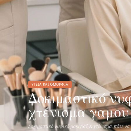
ΥΓΕΊΑ ΚΑΙ ΟΜΟΡΦΙΆ
Δοκιμαστικό νυφ
χτένισμα γαμου
Δοκιμαστικό νυφικό μακιγιάζ & χτένισμα: πότε να τ