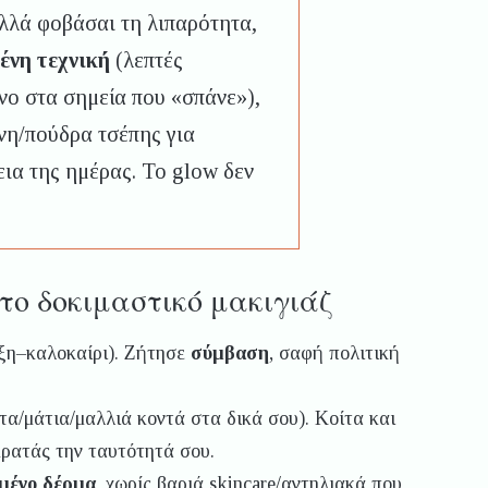
λλά φοβάσαι τη λιπαρότητα,
νη τεχνική
(λεπτές
νο στα σημεία που «σπάνε»),
νη/πούδρα τσέπης για
ια της ημέρας. Το glow δεν
το δοκιμαστικό μακιγιάζ
ιξη–καλοκαίρι). Ζήτησε
σύμβαση
, σαφή πολιτική
α/μάτια/μαλλιά κοντά στα δικά σου). Κοίτα και
ατάς την ταυτότητά σου.
μένο δέρμα
, χωρίς βαριά skincare/αντηλιακά που