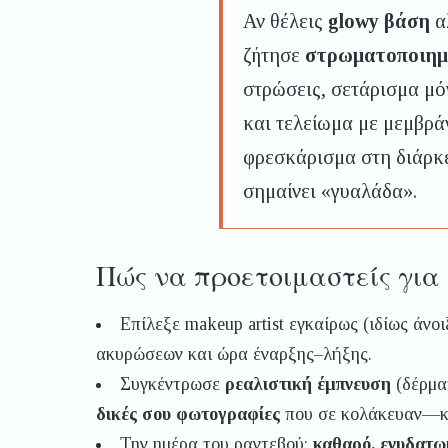
Αν θέλεις
glowy βάση
α
ζήτησε
στρωματοποιημέ
στρώσεις, σετάρισμα μό
και τελείωμα με μεμβρά
φρεσκάρισμα στη διάρκε
σημαίνει «γυαλάδα».
Πώς να προετοιμαστείς για 
Επίλεξε makeup artist εγκαίρως (ιδίως άνο
ακυρώσεων και ώρα έναρξης–λήξης.
Συγκέντρωσε
ρεαλιστική έμπνευση
(δέρματ
δικές σου φωτογραφίες
που σε κολάκευαν—κρ
Την ημέρα του ραντεβού:
καθαρό, ενυδατω