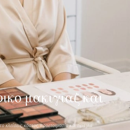
ικο μακιγιαζ και
ο κλείσεις, κόστος, προετοιμασία και tips για