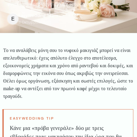
φυσική, φωτεινή λάμψη στο πιο όμορφο σου look.
EasyWedding
Team
E
8 Οκτωβρίου 2025
Το να αναλάβεις μόνη σου το νυφικό μακιγιάζ μπορεί να είναι
απελευθερωτικό: έχεις απόλυτο έλεγχο στο αποτέλεσμα,
εξοικονομείς χρήματα και χρόνο από ραντεβού και δοκιμές, και
διαμορφώνεις την εικόνα σου όπως ακριβώς την ονειρεύεσαι.
Θέλει όμως οργάνωση, εξάσκηση και σωστές επιλογές, ώστε το
make-up να αντέξει από τον πρωινό καφέ μέχρι το τελευταίο
τραγούδι.
Κάνε μια «πρόβα γενεράλε» δύο με τρεις
εβδομάδες πριν: μακιγιάσου την ίδια ώρα που θα