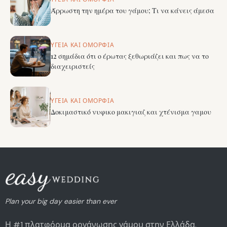
Άρρωστη την ημέρα του γάμου; Τι να κάνεις άμεσα
ΥΓΕΊΑ ΚΑΙ ΟΜΟΡΦΙΆ
12 σημάδια ότι ο έρωτας ξεθωριάζει και πως να το
διαχειριστείς
ΥΓΕΊΑ ΚΑΙ ΟΜΟΡΦΙΆ
Δοκιμαστικό νυφικο μακιγιαζ και χτένισμα γαμου
Plan your big day easier than ever
Η #1 πλατφόρμα οργάνωσης γάμου στην Ελλάδα.