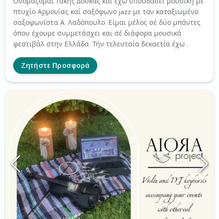
Ονομάζομαι Τάκης Δούκας και έχω σπουδάσει μουσική με
πτυχίο Αρμονίας καί σαξόφωνο jazz με τον καταξιωμένο
σαξοφωνίστα Α. Λαδόπουλο. Είμαι μέλος σέ δύο μπάντες
όπου έχουμε συμμετάσχει και σέ διάφορα μουσικά
φεστιβάλ στην Ελλάδα. Τήν τελευταία δεκαετία έχω
στραφεί και στο σαξόφωνο γάμου ή άλλων εκδηλώσεων.
Ζητήστε Προσφορά