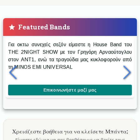
Featured Bands
Prestige The Band
Για οκτω συνεχείς σεζόν είμαστε η House Band του
Ρ
THE 2NIGHT SHOW με τον Γρηγόρη Αρναούτογλου
στον ANT1, ενώ τα τραγούδια μας κυκλοφορούν από
δ
τη MINOS EMI UNIVERSAL
δ
κ
Επικοινωνήστε μαζί μας
Χρειάζεστε βοήθεια για να κλείσετε
Μπάντα
;