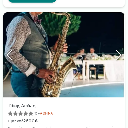
Τάκης Δούκας
·
(0)
ΑΘΉΝΑ
250.0€
Τιμές από