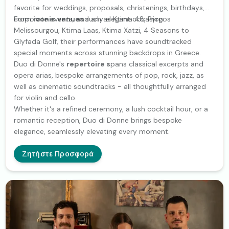
favorite for weddings, proposals, christenings, birthdays,
corporate events, and any elegant occasion.
From
iconic venues
such as Ktima 48, Pyrgos
Melissourgou, Ktima Laas, Ktima Xatzi, 4 Seasons to
Glyfada Golf, their performances have soundtracked
special moments across stunning backdrops in Greece.
Duo di Donne's
repertoire s
pans classical excerpts and
opera arias, bespoke arrangements of pop, rock, jazz, as
well as cinematic soundtracks - all thoughtfully arranged
for violin and cello.
Whether it's a refined ceremony, a lush cocktail hour, or a
romantic reception, Duo di Donne brings bespoke
elegance, seamlessly elevating every moment.
Ζητήστε Προσφορά