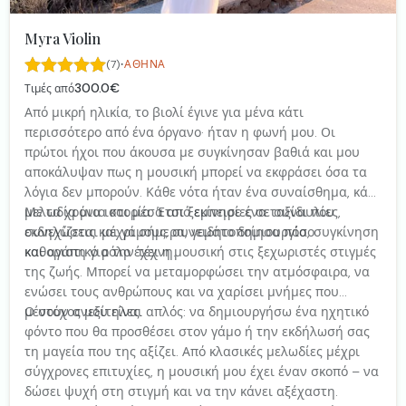
Myra Violin
·
(7)
ΑΘΉΝΑ
300.0€
Τιμές από
Από μικρή ηλικία, το βιολί έγινε για μένα κάτι
περισσότερο από ένα όργανο· ήταν η φωνή μου. Οι
πρώτοι ήχοι που άκουσα με συγκίνησαν βαθιά και μου
αποκάλυψαν πως η μουσική μπορεί να εκφράσει όσα τα
λόγια δεν μπορούν. Κάθε νότα ήταν ένα συναίσθημα, κάθε
μελωδία μια ιστορία. Έτσι ξεκίνησε ένα ταξίδι που
Με τα χρόνια και μέσα από εμπειρίες σε συναυλίες,
συνεχίζεται μέχρι σήμερα, γεμάτο δημιουργία, συγκίνηση
εκδηλώσεις και γάμους, συνειδητοποίησα πόσο
και αγάπη για την τέχνη.
καθοριστικό ρόλο έχει η μουσική στις ξεχωριστές στιγμές
της ζωής. Μπορεί να μεταμορφώσει την ατμόσφαιρα, να
ενώσει τους ανθρώπους και να χαρίσει μνήμες που
μένουν ανεξίτηλες.
Ο στόχος μου είναι απλός: να δημιουργήσω ένα ηχητικό
φόντο που θα προσθέσει στον γάμο ή την εκδήλωσή σας
τη μαγεία που της αξίζει. Από κλασικές μελωδίες μέχρι
σύγχρονες επιτυχίες, η μουσική μου έχει έναν σκοπό – να
δώσει ψυχή στη στιγμή και να την κάνει αξέχαστη.