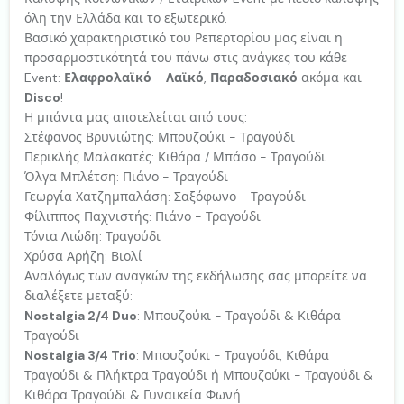
όλη την Ελλάδα και το εξωτερικό.
Βασικό χαρακτηριστικό του Ρεπερτορίου μας είναι η
προσαρμοστικότητά του πάνω στις ανάγκες του κάθε
Event:
Ελαφρολαϊκό
-
Λαϊκό
,
Παραδοσιακό
ακόμα και
Disco
!
Η μπάντα μας αποτελείται από τους:
Στέφανος Βρυνιώτης: Μπουζούκι - Τραγούδι
Περικλής Μαλακατές: Κιθάρα / Μπάσο - Τραγούδι
Όλγα Μπλέτση: Πιάνο - Τραγούδι
Γεωργία Χατζημπαλάση: Σαξόφωνο - Τραγούδι
Φίλιππος Παχνιστής: Πιάνο - Τραγούδι
Τόνια Λιώδη: Τραγούδι
Χρύσα Αρήζη: Βιολί
Αναλόγως των αναγκών της εκδήλωσης σας μπορείτε να
διαλέξετε μεταξύ:
Nostalgia 2/4 Duo
: Μπουζούκι - Τραγούδι & Κιθάρα
Τραγούδι
Nostalgia 3/4 Trio
: Μπουζούκι - Τραγούδι, Κιθάρα
Τραγούδι & Πλήκτρα Τραγούδι ή Μπουζούκι - Τραγούδι &
Κιθάρα Τραγούδι & Γυναικεία Φωνή