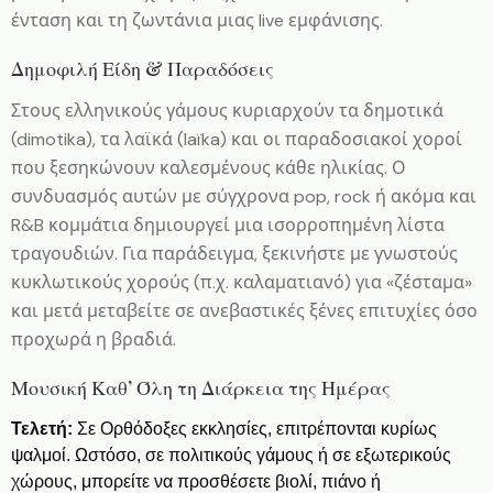
ένταση και τη ζωντάνια μιας live εμφάνισης.
Δημοφιλή Είδη & Παραδόσεις
Στους ελληνικούς γάμους κυριαρχούν τα δημοτικά
(dimotika), τα λαϊκά (laïka) και οι παραδοσιακοί χοροί
που ξεσηκώνουν καλεσμένους κάθε ηλικίας. Ο
συνδυασμός αυτών με σύγχρονα pop, rock ή ακόμα και
R&B κομμάτια δημιουργεί μια ισορροπημένη λίστα
τραγουδιών. Για παράδειγμα, ξεκινήστε με γνωστούς
κυκλωτικούς χορούς (π.χ. καλαματιανό) για «ζέσταμα»
και μετά μεταβείτε σε ανεβαστικές ξένες επιτυχίες όσο
προχωρά η βραδιά.
Μουσική Καθ’ Όλη τη Διάρκεια της Ημέρας
Τελετή:
Σε Ορθόδοξες εκκλησίες, επιτρέπονται κυρίως
ψαλμοί. Ωστόσο, σε πολιτικούς γάμους ή σε εξωτερικούς
χώρους, μπορείτε να προσθέσετε βιολί, πιάνο ή