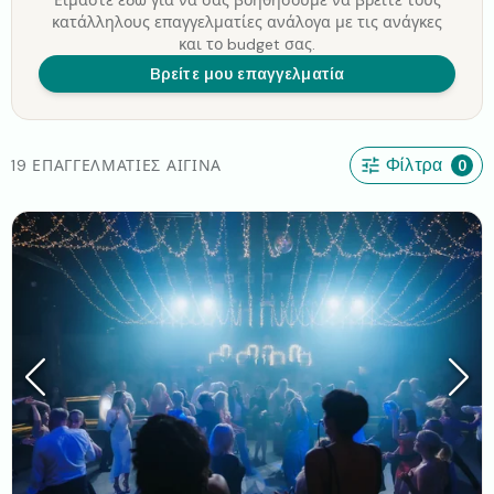
Είμαστε εδώ για να σας βοηθήσουμε να βρείτε τους
κατάλληλους επαγγελματίες ανάλογα με τις ανάγκες
και το budget σας.
Βρείτε μου επαγγελματία
19 ΕΠΑΓΓΕΛΜΑΤΊΕΣ ΑΊΓΙΝΑ
Φίλτρα
0