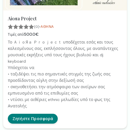
Aioяa Project
·
(0)
ΑΘΉΝΑ
500.0€
Τιμές από
Το ＡｉｏЯａ Ｐｒｏｊｅｃｔ υποδέχεται εσάς και τους
καλεσμένους σας, εκπλήσσοντας όλους, με αναπάντεχες
μουσικές εκρήξεις υπό τους ήχους βιολιού και dj
keyboard
Υπόσχεται να:
• ταξιδέψει τις πιο σημαντικές στιγμές της ζωής σας
προσδίδοντας αίγλη στην δεξίωσή σας
• σκηνοθετήσει την ατμόσφαιρα των ονείρων σας
εμπνευσμένο από τις επιθυμίες σας
• ντύσει με αιθέριες ethnic μελωδίες υπό το φως της
Ανατολής.
Ζητήστε Προσφορά