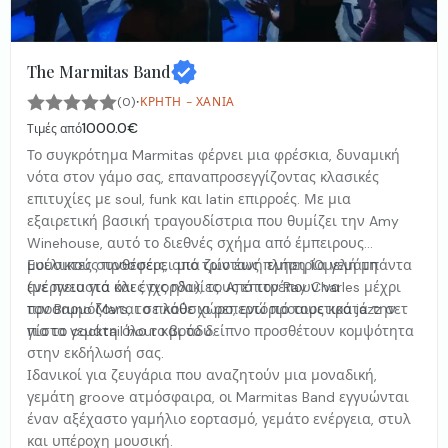
The Marmitas Band
·
(0)
ΚΡΉΤΗ - ΧΑΝΙΆ
1000.0€
Τιμές από
Το συγκρότημα Marmitas φέρνει μια φρέσκια, δυναμική
νότα στον γάμο σας, επαναπροσεγγίζοντας κλασικές
επιτυχίες με soul, funk και latin επιρροές. Με μια
εξαιρετική βασική τραγουδίστρια που θυμίζει την Amy
Winehouse, αυτό το διεθνές σχήμα από έμπειρους
μουσικούς προσφέρει μια ζωντανή εμπειρία γεμάτη
Ευέλικτες συνθέσεις, από τρίο έως πλήρη 10μελή μπάντα
ενέργεια για όλες τις ηλικίες. Από τον Ray Charles μέχρι
(με πνευστά και έγχορδα), τους επιτρέπουν να
τον Bruno Mars, το πλούσιο ρεπερτόριό τους κρατά την
προσαρμόζονται σε κάθε χώρο, ενώ προαιρετικά jazz σετ
πίστα γεμάτη όλο το βράδυ.
για το cocktail hour και το δείπνο προσθέτουν κομψότητα
στην εκδήλωσή σας.
Ιδανικοί για ζευγάρια που αναζητούν μια μοναδική,
γεμάτη groove ατμόσφαιρα, οι Marmitas Band εγγυώνται
έναν αξέχαστο γαμήλιο εορτασμό, γεμάτο ενέργεια, στυλ
και υπέροχη μουσική.