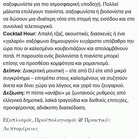
σαξοφωνίστα για πιο ατμοσφαιρική υποδοχή. Πολλοί
μάλιστα επιλέγουν πιανίστα, σαξοφωνίστα ή βιολονίστα για
να δώσουν μια ιδιαίτερη νότα στη στιγμή της εισόδου και στο
συνολικό τελετουργικό.
Cocktail Hour:
Απαλή τζαζ, ακουστικές διασκευές ή ένα
«χαλαρό» σαξόφωνο δημιουργούν ευχάριστο υπόβαθρο την
ώρα που οι καλεσμένοι κουβεντιάζουν και απολαμβάνουν
ποτά. Η παρουσία ενός βιολονίστα ή πιανίστα μπορεί
επίσης να προσθέσει κομψότητα και ρομαντισμό.
Δείπνο:
Διακριτική μουσική – είτε από DJ είτε από μικρό
συγκρότημα – επιτρέπει στους καλεσμένους να συζητούν
άνετα και δίνει χώρο για λόγους και χορό του ζευγαριού.
Δεξίωση:
Η πίστα «ανάβει» με ζωντανούς ρυθμούς από
ελληνικά δημοτικά, λαϊκά τραγούδια και διεθνείς επιτυχίες,
προσφέροντας αδιάκοπη διασκέδαση.
Εξοπλισμός, Προϋπολογισμός & Πρακτικές
Λεπτομέρειες