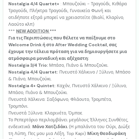
Nostalgia 4/4 Quartet+
: Μπουζούκι - Τραγούδι, Κιθάρα
Τραγούδι, Πλήκτρα Τραγούδι, Γυναικεία Φωνή και
οτιδήποτε εξτρά μπορεί να χρειαστείτε (Βιολί, Κλαρίνο,
Λαούτο κλπ)
***
NEW ΑDDITION
***
Για τις Περιπτώσεις που θέλετε να παίξουμε στο
Welcome Drink ή στο After Wedding Cocktail, σας
έχουμε την τέλεια πρόταση για να δημιουργήσετε μια
ατμόσφαιρα μοναδική και αξέχαστη:
Nostalgia 3/4 Trio:
Μπάσο, Πιάνο & Μπουζούκι.
Nostalgia 4/4 Quartet:
Πνευστό Χάλκινο / Ξύλινο, Μπάσο
& Πιάνο, Μπουζούκι.
Nostalgia 4+ Quintet:
Καχόν, Πνευστό Χάλκινο / Ξύλινο,
Μπάσο, Πιάνο & Μπουζούκι.
Πνευστά Χάλκινα: Σαξόφωνο, Φλάουτο, Τρομπέτα,
Τρομπόνι.
Πνευστά Ξύλινα: Κλαρινέτο, Όμποε.
Το Ρεπερτόριο περιλαμβάνει μεγάλους Έλληνες Συνθέτες,
ενδεικτικά:
Μάνο Χατζιδάκι
(Η μπαλάντα του Ούρι, Διώξε
τη Λύπη, Πες μου μια Λέξη, Top Kapi)
Μίκη Θεοδωράκη