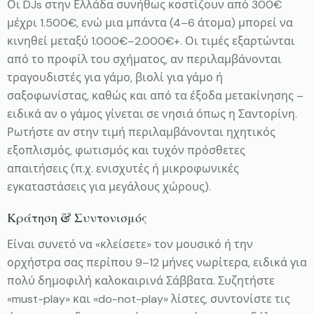
Οι DJs στην Ελλάδα συνήθως κοστίζουν από 300€
μέχρι 1.500€, ενώ μια μπάντα (4–6 άτομα) μπορεί να
κινηθεί μεταξύ 1.000€–2.000€+. Οι τιμές εξαρτώνται
από το προφίλ του σχήματος, αν περιλαμβάνονται
τραγουδιστές για γάμο, βιολί για γάμο ή
σαξοφωνίστας, καθώς και από τα έξοδα μετακίνησης –
ειδικά αν ο γάμος γίνεται σε νησιά όπως η Σαντορίνη.
Ρωτήστε αν στην τιμή περιλαμβάνονται ηχητικός
εξοπλισμός, φωτισμός και τυχόν πρόσθετες
απαιτήσεις (π.χ. ενισχυτές ή μικροφωνικές
εγκαταστάσεις για μεγάλους χώρους).
Κράτηση & Συντονισμός
Είναι συνετό να «κλείσετε» τον μουσικό ή την
ορχήστρα σας περίπου 9–12 μήνες νωρίτερα, ειδικά για
πολύ δημοφιλή καλοκαιρινά Σάββατα. Συζητήστε
«must-play» και «do-not-play» λίστες, συντονίστε τις