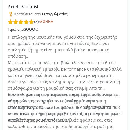
Arieta Violinist
Προτείνεται από
1
επαγγελματίες
·
(3)
ΑΘΉΝΑ
300.0€
Τιμές από
Η επιλογή της μουσικής του γάμου σας, της ξεχωριστής
σας ημέρας που θα αναπολείτε για πάντα, δεν είναι
αμελητέο ζήτημα: είναι μια πολύ βαθιά, προσωπική
απόφαση...
Με ανώτατες σπουδές στο βιολί (ξεκινώντας στα 6 της
χρόνια), πολυετή εμπειρία performance στο κλασικό αλλά
και στο ηλεκτρικό βιολί, και εκτεταμένο ρεπερτόριο, η
Αριέτα γνωρίζει πώς να δημιουργεί την τέλεια ρομαντική
ατμόσφαιρα για τη μοναδική σας στιγμή. Από τη
συναισθηματικά φορτισμένη στιγμή της εισόδου της
Επικοινωνώντας σε προσωπικό επίπεδο με το ζευγάρι και
νύφης, έως τις στιγμές που οι καλεσμένοι σας
κατανοώντας το όραμά τους (υπάρχει ακόμα και η
απολαμβάνουν το cocktail ή το dinner, δημιουργεί το
δυνατότητα για special requests) , η Αριέτα εγγυάται πως
soundtrack της ημέρας αγκαλιάζοντας τη στιγμή με την
το αποτέλεσμα θα είναι ακριβώς αυτό που ονειρευτήκατε!
κατάλληλη μουσική υπόκρουση.
Αφεθείτε στις ρομαντικές μελωδικές φράσεις και στις
καλαίσθητες αρμονίες της, και δημιουργήστε μαζί μια