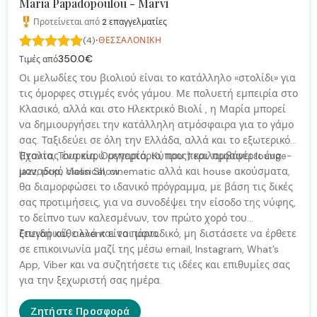
Maria Papadopoulou - Marvi
Προτείνεται από
2
επαγγελματίες
·
(4)
ΘΕΣΣΑΛΟΝΊΚΗ
350.0€
Τιμές από
Οι μελωδίες του βιολιού είναι το κατάλληλο «στολίδι» για
τις όμορφες στιγμές ενός γάμου. Με πολυετή εμπειρία στο
Κλασικό, αλλά και στο Ηλεκτρικό Βιολί , η Μαρία μπορεί
να δημιουργήσει την κατάλληλη ατμόσφαιρα για το γάμο
σας. Ταξιδεύει σε όλη την Ελλάδα, αλλά και το εξωτερικό
(Ιταλία, Τουρκία, Ουγγαρία, Κύπρος) και προσφέρει ένα
Έχοντας ένα ευρύ ρεπερτόριο, που περιλαμβάνει lounge-
μοναδικό Violin Show.
jazz, pop, classical, cinematic αλλά και house ακούσματα,
θα διαμορφώσει το ιδανικό πρόγραμμα, με βάση τις δικές
σας προτιμήσεις, για να συνοδέψει την είσοδο της νύφης,
το δείπνο των καλεσμένων, τον πρώτο χορό του
ζευγαριού, αλλά και το πάρτι.
Επειδή κάθε event είναι μοναδικό, μη διστάσετε να έρθετε
σε επικοινωνία μαζί της μέσω email, Instagram, What’s
App, Viber και να συζητήσετε τις ιδέες και επιθυμίες σας
για την ξεχωριστή σας ημέρα.
Ζητήστε Προσφορά