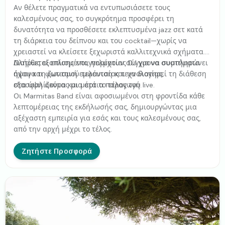
Αν θέλετε πραγματικά να εντυπωσιάσετε τους
καλεσμένους σας, το συγκρότημα προσφέρει τη
δυνατότητα να προσθέσετε εκλεπτυσμένα jazz σετ κατά
τη διάρκεια του δείπνου και του cocktail—χωρίς να
χρειαστεί να κλείσετε ξεχωριστά καλλιτεχνικά σχήματα.
Διατίθεται επίσης επαγγελματίας DJ για να συμπληρώνει
Πλήρως εξοπλισμένοι, παρέχουν σύγχρονα συστήματα
άψογα τη ζωντανή εμφάνιση και να διατηρεί τη διάθεση
ήχου και φωτισμού τελευταίας τεχνολογίας,
στα ύψη ακόμα και μετά το τέλος του live.
εξασφαλίζοντας μια άρτια παραγωγή.
Οι Marmitas Band είναι αφοσιωμένοι στη φροντίδα κάθε
λεπτομέρειας της εκδήλωσής σας, δημιουργώντας μια
αξέχαστη εμπειρία για εσάς και τους καλεσμένους σας,
από την αρχή μέχρι το τέλος.
Ζητήστε Προσφορά