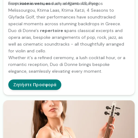
corporate events, and any elegant occasion.
From
iconic venues
such as Ktima 48, Pyrgos
Melissourgou, Ktima Laas, Ktima Xatzi, 4 Seasons to
Glyfada Golf, their performances have soundtracked
special moments across stunning backdrops in Greece.
Duo di Donne's
repertoire s
pans classical excerpts and
opera arias, bespoke arrangements of pop, rock, jazz, as
well as cinematic soundtracks - all thoughtfully arranged
for violin and cello.
Whether it's a refined ceremony, a lush cocktail hour, or a
romantic reception, Duo di Donne brings bespoke
elegance, seamlessly elevating every moment.
Ζητήστε Προσφορά