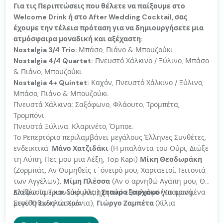
Για τις Περιπτώσεις που θέλετε να παίξουμε στο
Welcome Drink ή στο After Wedding Cocktail, σας
έχουμε την τέλεια πρόταση για να δημιουργήσετε μια
ατμόσφαιρα μοναδική και αξέχαστη:
Nostalgia 3/4 Trio:
Μπάσο, Πιάνο & Μπουζούκι.
Nostalgia 4/4 Quartet:
Πνευστό Χάλκινο / Ξύλινο, Μπάσο
& Πιάνο, Μπουζούκι.
Nostalgia 4+ Quintet:
Καχόν, Πνευστό Χάλκινο / Ξύλινο,
Μπάσο, Πιάνο & Μπουζούκι.
Πνευστά Χάλκινα: Σαξόφωνο, Φλάουτο, Τρομπέτα,
Τρομπόνι.
Πνευστά Ξύλινα: Κλαρινέτο, Όμποε.
Το Ρεπερτόριο περιλαμβάνει μεγάλους Έλληνες Συνθέτες,
ενδεικτικά:
Μάνο Χατζιδάκι
(Η μπαλάντα του Ούρι, Διώξε
τη Λύπη, Πες μου μια Λέξη, Top Kapi)
Μίκη Θεοδωράκη
(Ζορμπάς, Αν Θυμηθείς τ΄όνειρό μου, Χαρταετοί, Γειτονιά
των Αγγέλων),
Μίμη Πλέσσα
(Αν σ αρνηθώ Αγάπη μου, Θα
Κλέψω Τα Τριαντάφυλλα)
Διαθέτουμε και δικό μας ηχητικό εξοπλισμό για ορισμένα
Σταύρο Ξαρχάκο
(Υπομονή,
Στου Όθωνα τα Χρόνια),
μεγέθη εκδηλώσεων.
Γιώργο Ζαμπέτα
(Χίλια
Περιστέρια, Αλήτη, Η Βαλίτσα) ακόμα και διασκευές /