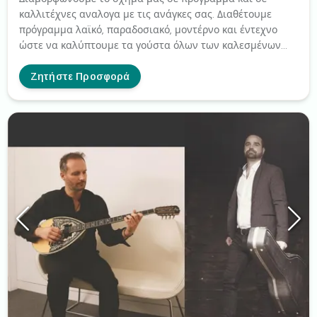
καλλιτέχνες αναλογα με τις ανάγκες σας. Διαθέτουμε
πρόγραμμα λαϊκό, παραδοσιακό, μοντέρνο και έντεχνο
ώστε να καλύπτουμε τα γούστα όλων των καλεσμένων
σας αλλα και να μήν κουράζετε ο κόσμος ακούγοντας όλο
το ίδιο στύλ. Αναλαμβάνουμε και τη δημιουργία playlist
Ζητήστε Προσφορά
για το welcome drink καθως επίσης και την είσοδο του
ζευγαριού ωστε να μην χρειάζεστε Dj. Το βασικό μας
σχήμα αποτελείτε απο αντρική και γυναικεία φωνή,
πλήκτρα που παιζει ο μαέστρος μας και μπουζούκι. Απο
εκει και πέρα μπορούμε να προσθέσουμε η να
αφαιρέσουμε οτι θέλετε.