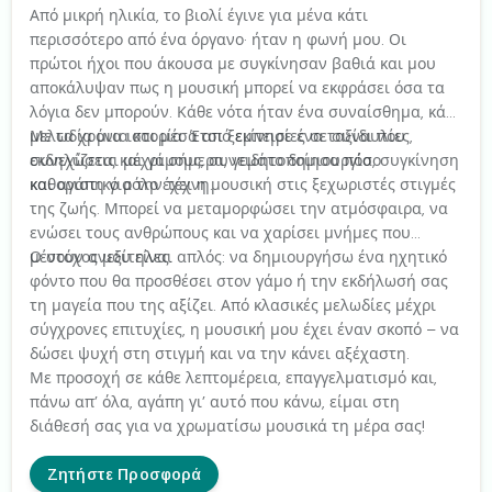
Από μικρή ηλικία, το βιολί έγινε για μένα κάτι
περισσότερο από ένα όργανο· ήταν η φωνή μου. Οι
πρώτοι ήχοι που άκουσα με συγκίνησαν βαθιά και μου
αποκάλυψαν πως η μουσική μπορεί να εκφράσει όσα τα
λόγια δεν μπορούν. Κάθε νότα ήταν ένα συναίσθημα, κάθε
μελωδία μια ιστορία. Έτσι ξεκίνησε ένα ταξίδι που
Με τα χρόνια και μέσα από εμπειρίες σε συναυλίες,
συνεχίζεται μέχρι σήμερα, γεμάτο δημιουργία, συγκίνηση
εκδηλώσεις και γάμους, συνειδητοποίησα πόσο
και αγάπη για την τέχνη.
καθοριστικό ρόλο έχει η μουσική στις ξεχωριστές στιγμές
της ζωής. Μπορεί να μεταμορφώσει την ατμόσφαιρα, να
ενώσει τους ανθρώπους και να χαρίσει μνήμες που
μένουν ανεξίτηλες.
Ο στόχος μου είναι απλός: να δημιουργήσω ένα ηχητικό
φόντο που θα προσθέσει στον γάμο ή την εκδήλωσή σας
τη μαγεία που της αξίζει. Από κλασικές μελωδίες μέχρι
σύγχρονες επιτυχίες, η μουσική μου έχει έναν σκοπό – να
δώσει ψυχή στη στιγμή και να την κάνει αξέχαστη.
Με προσοχή σε κάθε λεπτομέρεια, επαγγελματισμό και,
πάνω απ’ όλα, αγάπη γι’ αυτό που κάνω, είμαι στη
διάθεσή σας για να χρωματίσω μουσικά τη μέρα σας!
Ζητήστε Προσφορά