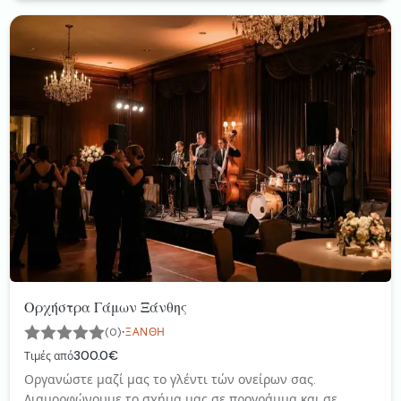
Ορχήστρα Γάμων Ξάνθης
·
(0)
ΞΆΝΘΗ
300.0€
Τιμές από
Οργανώστε μαζί μας το γλέντι τών ονείρων σας.
Διαμορφώνουμε το σχήμα μας σε προγράμμα και σε