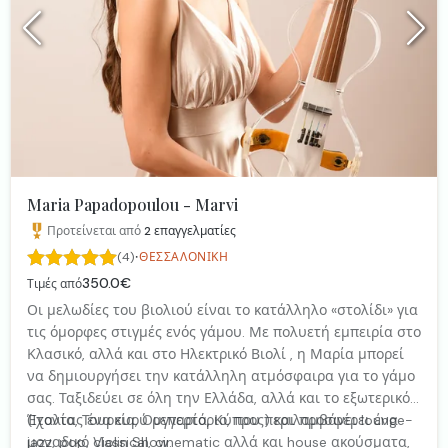
Maria Papadopoulou - Marvi
Προτείνεται από
2
επαγγελματίες
·
(4)
ΘΕΣΣΑΛΟΝΊΚΗ
350.0€
Τιμές από
Οι μελωδίες του βιολιού είναι το κατάλληλο «στολίδι» για
τις όμορφες στιγμές ενός γάμου. Με πολυετή εμπειρία στο
Κλασικό, αλλά και στο Ηλεκτρικό Βιολί , η Μαρία μπορεί
να δημιουργήσει την κατάλληλη ατμόσφαιρα για το γάμο
σας. Ταξιδεύει σε όλη την Ελλάδα, αλλά και το εξωτερικό
(Ιταλία, Τουρκία, Ουγγαρία, Κύπρος) και προσφέρει ένα
Έχοντας ένα ευρύ ρεπερτόριο, που περιλαμβάνει lounge-
μοναδικό Violin Show.
jazz, pop, classical, cinematic αλλά και house ακούσματα,