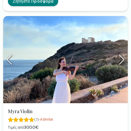
παραλλαγές αγαπημένων τραγουδιών σε πιο Upbeat
Ζητήστε Προσφορά
ρυθμό όπως Ιστορία μου Αμαρτία μου, το Μινόρε της
Αυγής, Πάρε την Ταχεία κλπ
Myra Violin
·
(7)
ΑΘΉΝΑ
300.0€
Τιμές από