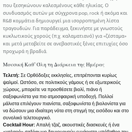
που ξεσηκώνουν καλεσμένους κάθε ηλικίας. Ο
συνδυασμός αυτών με σύγχρονα pop, rock ή ακόμα και
R&B κομμάτια δημιουργεί μια ισορροπημένη λίστα
τραγουδιών. Για παράδειγμα, ξεκινήστε με γνωστούς
κυκλωτικούς χορούς (π.χ. καλαματιανό) για «ζέσταμα»
και μετά μεταβείτε σε ανεβαστικές ξένες επιτυχίες όσο
προχωρά η βραδιά.
Μουσική Καθ’ Όλη τη Διάρκεια της Ημέρας
Τελετή:
Σε Ορθόδοξες εκκλησίες, επιτρέπονται κυρίως
ψαλμοί. Ωστόσο, σε πολιτικούς γάμους ή σε εξωτερικούς
χώρους, μπορείτε να προσθέσετε βιολί, πιάνο ή
σαξοφωνίστα για πιο ατμοσφαιρική υποδοχή. Πολλοί
μάλιστα επιλέγουν πιανίστα, σαξοφωνίστα ή βιολονίστα για
να δώσουν μια ιδιαίτερη νότα στη στιγμή της εισόδου και στο
συνολικό τελετουργικό.
Cocktail Hour:
Απαλή τζαζ, ακουστικές διασκευές ή ένα
«χαλαρό» σαξόφωνο δημιουργούν ευχάριστο υπόβαθρο την