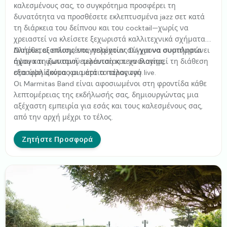
καλεσμένους σας, το συγκρότημα προσφέρει τη
δυνατότητα να προσθέσετε εκλεπτυσμένα jazz σετ κατά
τη διάρκεια του δείπνου και του cocktail—χωρίς να
χρειαστεί να κλείσετε ξεχωριστά καλλιτεχνικά σχήματα.
Διατίθεται επίσης επαγγελματίας DJ για να συμπληρώνει
Πλήρως εξοπλισμένοι, παρέχουν σύγχρονα συστήματα
άψογα τη ζωντανή εμφάνιση και να διατηρεί τη διάθεση
ήχου και φωτισμού τελευταίας τεχνολογίας,
στα ύψη ακόμα και μετά το τέλος του live.
εξασφαλίζοντας μια άρτια παραγωγή.
Οι Marmitas Band είναι αφοσιωμένοι στη φροντίδα κάθε
λεπτομέρειας της εκδήλωσής σας, δημιουργώντας μια
αξέχαστη εμπειρία για εσάς και τους καλεσμένους σας,
από την αρχή μέχρι το τέλος.
Ζητήστε Προσφορά