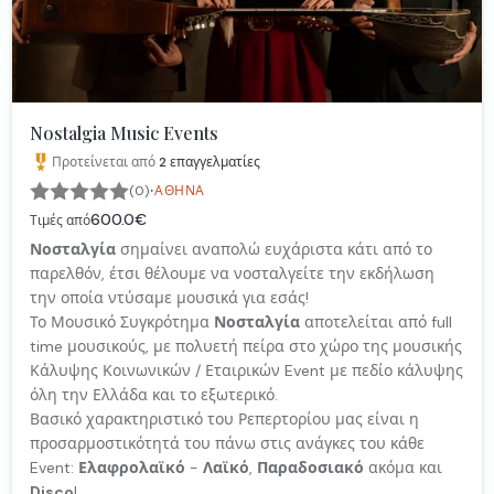
Nostalgia Music Events
Προτείνεται από
2
επαγγελματίες
·
(0)
ΑΘΉΝΑ
600.0€
Τιμές από
Νοσταλγία
σημαίνει αναπολώ ευχάριστα κάτι από το
παρελθόν, έτσι θέλουμε να νοσταλγείτε την εκδήλωση
την οποία ντύσαμε μουσικά για εσάς!
Το Μουσικό Συγκρότημα
Νοσταλγία
αποτελείται από full
time μουσικούς, με πολυετή πείρα στο χώρο της μουσικής
Κάλυψης Κοινωνικών / Εταιρικών Event με πεδίο κάλυψης
όλη την Ελλάδα και το εξωτερικό.
Βασικό χαρακτηριστικό του Ρεπερτορίου μας είναι η
προσαρμοστικότητά του πάνω στις ανάγκες του κάθε
Event:
Ελαφρολαϊκό
-
Λαϊκό
,
Παραδοσιακό
ακόμα και
Disco
!