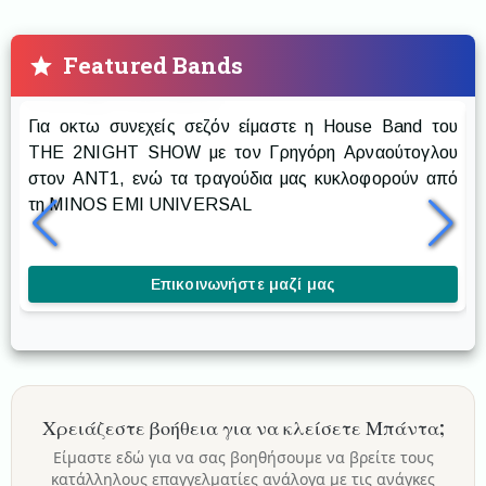
Featured Bands
Prestige The Band
Για οκτω συνεχείς σεζόν είμαστε η House Band του
Ρ
THE 2NIGHT SHOW με τον Γρηγόρη Αρναούτογλου
στον ANT1, ενώ τα τραγούδια μας κυκλοφορούν από
δ
τη MINOS EMI UNIVERSAL
δ
κ
Επικοινωνήστε μαζί μας
Χρειάζεστε βοήθεια για να κλείσετε
Μπάντα
;
Είμαστε εδώ για να σας βοηθήσουμε να βρείτε τους
κατάλληλους επαγγελματίες ανάλογα με τις ανάγκες