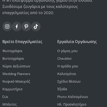
Η #1 πλατφόρμα οργάνωσης γάμου στην Ελλάδα.
Συνδέουμε ζευγάρια με τους καλύτερους
επαγγελματίες από το 2020.
Βρείτε Επαγγελματίες
Εργαλεία Οργάνωσης
Φωτογράφοι
Ο γάμος μου
Βιντεογράφοι
Checklist
Χώροι Δεξιώσεων
Η ομάδα μου
Wedding Planners
Καλεσμένοι
Νυφικό Μακιγιάζ
Σχέδιο θέσεων
Κομμωτήρια
Έξοδα
DJs
Photo Καλεσμένων
Μπάντες
Ηλ. Προσκλητήριο