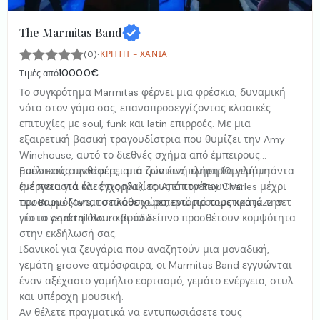
The Marmitas Band
·
(0)
ΚΡΉΤΗ - ΧΑΝΙΆ
1000.0€
Τιμές από
Το συγκρότημα Marmitas φέρνει μια φρέσκια, δυναμική
νότα στον γάμο σας, επαναπροσεγγίζοντας κλασικές
επιτυχίες με soul, funk και latin επιρροές. Με μια
εξαιρετική βασική τραγουδίστρια που θυμίζει την Amy
Winehouse, αυτό το διεθνές σχήμα από έμπειρους
μουσικούς προσφέρει μια ζωντανή εμπειρία γεμάτη
Ευέλικτες συνθέσεις, από τρίο έως πλήρη 10μελή μπάντα
ενέργεια για όλες τις ηλικίες. Από τον Ray Charles μέχρι
(με πνευστά και έγχορδα), τους επιτρέπουν να
τον Bruno Mars, το πλούσιο ρεπερτόριό τους κρατά την
προσαρμόζονται σε κάθε χώρο, ενώ προαιρετικά jazz σετ
πίστα γεμάτη όλο το βράδυ.
για το cocktail hour και το δείπνο προσθέτουν κομψότητα
στην εκδήλωσή σας.
Ιδανικοί για ζευγάρια που αναζητούν μια μοναδική,
γεμάτη groove ατμόσφαιρα, οι Marmitas Band εγγυώνται
έναν αξέχαστο γαμήλιο εορτασμό, γεμάτο ενέργεια, στυλ
και υπέροχη μουσική.
Αν θέλετε πραγματικά να εντυπωσιάσετε τους