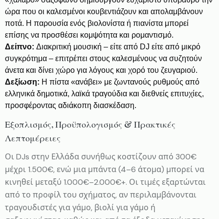
ώρα που οι καλεσμένοι κουβεντιάζουν και απολαμβάνουν
ποτά. Η παρουσία ενός βιολονίστα ή πιανίστα μπορεί
επίσης να προσθέσει κομψότητα και ρομαντισμό.
Δείπνο:
Διακριτική μουσική – είτε από DJ είτε από μικρό
συγκρότημα – επιτρέπει στους καλεσμένους να συζητούν
άνετα και δίνει χώρο για λόγους και χορό του ζευγαριού.
Δεξίωση:
Η πίστα «ανάβει» με ζωντανούς ρυθμούς από
ελληνικά δημοτικά, λαϊκά τραγούδια και διεθνείς επιτυχίες,
προσφέροντας αδιάκοπη διασκέδαση.
Εξοπλισμός, Προϋπολογισμός & Πρακτικές
Λεπτομέρειες
Οι DJs στην Ελλάδα συνήθως κοστίζουν από 300€
μέχρι 1.500€, ενώ μια μπάντα (4–6 άτομα) μπορεί να
κινηθεί μεταξύ 1.000€–2.000€+. Οι τιμές εξαρτώνται
από το προφίλ του σχήματος, αν περιλαμβάνονται
τραγουδιστές για γάμο, βιολί για γάμο ή