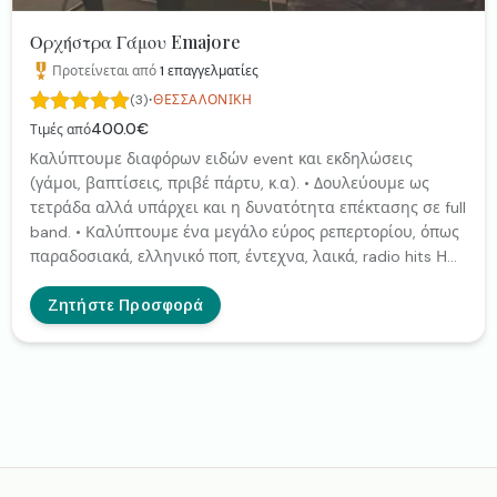
Ορχήστρα Γάμου Emajore
Προτείνεται από
1
επαγγελματίες
·
(3)
ΘΕΣΣΑΛΟΝΊΚΗ
400.0€
Τιμές από
Kαλύπτουμε διαφόρων ειδών event και εκδηλώσεις
(γάμοι, βαπτίσεις, πριβέ πάρτυ, κ.α). • Δουλεύουμε ως
τετράδα αλλά υπάρχει και η δυνατότητα επέκτασης σε full
band. • Καλύπτουμε ένα μεγάλο εύρος ρεπερτορίου, όπως
παραδοσιακά, ελληνικό ποπ, έντεχνα, λαικά, radio hits Η
έμπειρη ορχήστρα γάμου και η ποικιλία επιλογής των
οργανοπαικτών, αναλόγως των προτιμήσεων σας, θα
Ζητήστε Προσφορά
αφήσουν εσάς και τους προσκεκλημένους σας ιδιαίτερα
ευχαριστημένους. Παρακάτω θα βρείτε links στα οποία θα
δείτε δείγμα της δουλειάς μας. LINKS
https://youtu.be/hvY28z1gtLQ
https://youtu.be/nAQFxEpFrU4
https://youtu.be/mrU4Ez3Juzw