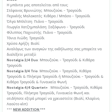
Η μπάντα μας αποτελείται από τους:
Στέφανος Βρυνιώτης: Μπουζούκι - Τραγούδι
Περικλής Μαλακατές: Κιθάρα / Μπάσο - Τραγούδι
Όλγα Μπλέτση: Πιάνο - Τραγούδι
Γεωργία Χατζημπαλάση: Σαξόφωνο - Τραγούδι
Φίλιππος Παχνιστής: Πιάνο - Τραγούδι
Τόνια Λιώδη: Τραγούδι
Χρύσα Αρήζη: Βιολί
Αναλόγως των αναγκών της εκδήλωσης σας μπορείτε να
διαλέξετε μεταξύ:
Nostalgia 2/4 Duo
: Μπουζούκι - Τραγούδι & Κιθάρα
Τραγούδι
Nostalgia 3/4 Trio
: Μπουζούκι - Τραγούδι, Κιθάρα
Τραγούδι & Πλήκτρα Τραγούδι ή Μπουζούκι - Τραγούδι &
Κιθάρα Τραγούδι & Γυναικεία Φωνή
Nostalgia 4/4 Quartet+
: Μπουζούκι - Τραγούδι, Κιθάρα
Τραγούδι, Πλήκτρα Τραγούδι, Γυναικεία Φωνή και
οτιδήποτε εξτρά μπορεί να χρειαστείτε (Βιολί, Κλαρίνο,
Λαούτο κλπ)
***
NEW ΑDDITION
***