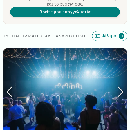
και το budget σας.
Βρείτε μου επαγγελματία
25 ΕΠΑΓΓΕΛΜΑΤΊΕΣ ΑΛΕΞΑΝΔΡΟΎΠΟΛΗ
Φίλτρα
0