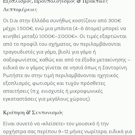
Εξοπλισμός, Προϋπολογισμός & Πρακτικές
Λεπτομέρειες
Οι DJs στην Ελλάδα συνήθως κοστίζουν από 300€
μέχρι 1.500€, ενώ μια μπάντα (4–6 άτομα) μπορεί να
κινηθεί μεταξύ 1.000€–2.000€+. Οι τιμές εξαρτώνται
από το προφίλ του σχήματος, αν περιλαμβάνονται
τραγουδιστές για γάμο, βιολί για γάμο ή
σαξοφωνίστας, καθώς και από τα έξοδα μετακίνησης –
ειδικά αν ο γάμος γίνεται σε νησιά όπως η Σαντορίνη.
Ρωτήστε αν στην τιμή περιλαμβάνονται ηχητικός
εξοπλισμός, φωτισμός και τυχόν πρόσθετες
απαιτήσεις (π.χ. ενισχυτές ή μικροφωνικές
εγκαταστάσεις για μεγάλους χώρους).
Κράτηση & Συντονισμός
Είναι συνετό να «κλείσετε» τον μουσικό ή την
ορχήστρα σας περίπου 9–12 μήνες νωρίτερα, ειδικά για