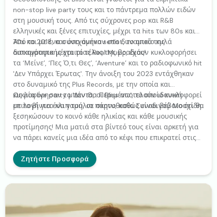
non-stop live party τους και το πάντρεμα πολλών ειδών
στη μουσική τους. Από τις σύχρονες pop και R&B
ελληνικές και ξένες επιτυχίες, μέχρι τα hits των 80s και
70s και με ένα συνεχόμενο setlist, το οποίο κυλά
Από το 2018, και όσο ανήκαν στο δυναμικό της
ασταμάτητα μέχρι το τέλος της βραδιάς!
δισκογραφικής εταιρίας Real Music, έχουν κυκλοφορήσει
τα ‘Μείνε’, ‘Πες Ό,τι Θες’, ‘Aventure’ και το ραδιοφωνικό hit
'Δεν Υπάρχει Έρωτας'. Την άνοιξη του 2023 εντάχθηκαν
στο δυναμικό της Plus Records, με την οποία και
κυκλοφόρησαν το 'Δεν Θα Περιμένω', το οποίο κυκλοφορεί
Ως μία live party μπάντα, οι Bliss αποτελούν ιδανική
με το βίντεο κλιπ του, σε σκηνοθεσία Συνοδινού Μοσχίδη.
επιλογή για ένα γαμήλιο πάρτυ, καθώς είναι βέβαιο ότι θα
ξεσηκώσουν το κοινό κάθε ηλικίας και κάθε μουσικής
προτίμησης! Μια ματιά στα βίντεό τους είναι αρκετή για
να πάρει κανείς μια ιδέα από το κέφι που επικρατεί στις
εμφανίσεις τους! Με ζωντανή διάρκεια που καλύπτει τις
πλέον απαιτητικές διοργανώσεις και με ποικιλία
Ζητήστε Προσφορά
ρεπερτορίου που ικανοποιεί και τα πιο δύσκολα γούστα,
οι Bliss έχουν εμφανιστεί σε δεκάδες γάμους ζωντανά, με
όλες τους τις εμφανίσεις να αποτελούν μία ευχάριστη
ανάμνηση για όλους τους καλεσμένους.