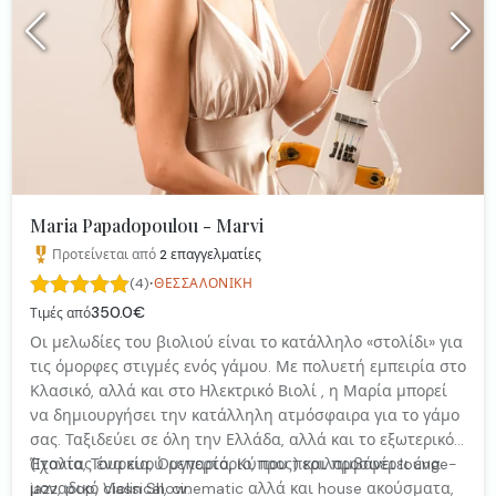
Maria Papadopoulou - Marvi
Προτείνεται από
2
επαγγελματίες
·
(4)
ΘΕΣΣΑΛΟΝΊΚΗ
350.0€
Τιμές από
Οι μελωδίες του βιολιού είναι το κατάλληλο «στολίδι» για
τις όμορφες στιγμές ενός γάμου. Με πολυετή εμπειρία στο
Κλασικό, αλλά και στο Ηλεκτρικό Βιολί , η Μαρία μπορεί
να δημιουργήσει την κατάλληλη ατμόσφαιρα για το γάμο
σας. Ταξιδεύει σε όλη την Ελλάδα, αλλά και το εξωτερικό
(Ιταλία, Τουρκία, Ουγγαρία, Κύπρος) και προσφέρει ένα
Έχοντας ένα ευρύ ρεπερτόριο, που περιλαμβάνει lounge-
μοναδικό Violin Show.
jazz, pop, classical, cinematic αλλά και house ακούσματα,