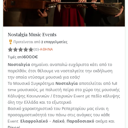
Nostalgia Music Events
Προτείνεται από
2
επαγγελματίες
·
(0)
ΑΘΉΝΑ
600.0€
Τιμές από
Νοσταλγία
σημαίνει αναπολώ ευχάριστα κάτι από το
παρελθόν, έτσι θέλουμε να νοσταλγείτε την εκδήλωση
την οποία ντύσαμε μουσικά για εσάς!
Το Μουσικό Συγκρότημα
Νοσταλγία
αποτελείται από full
time μουσικούς, με πολυετή πείρα στο χώρο της μουσικής
Κάλυψης Κοινωνικών / Εταιρικών Event με πεδίο κάλυψης
όλη την Ελλάδα και το εξωτερικό.
Βασικό χαρακτηριστικό του Ρεπερτορίου μας είναι η
προσαρμοστικότητά του πάνω στις ανάγκες του κάθε
Event:
Ελαφρολαϊκό
-
Λαϊκό
,
Παραδοσιακό
ακόμα και
Disco
!