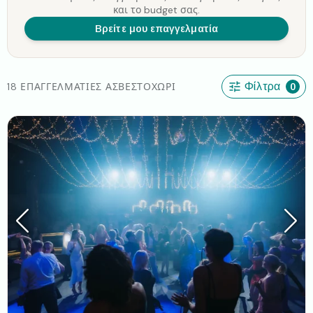
και το budget σας.
Βρείτε μου επαγγελματία
18 ΕΠΑΓΓΕΛΜΑΤΊΕΣ ΑΣΒΕΣΤΟΧΏΡΙ
Φίλτρα
0