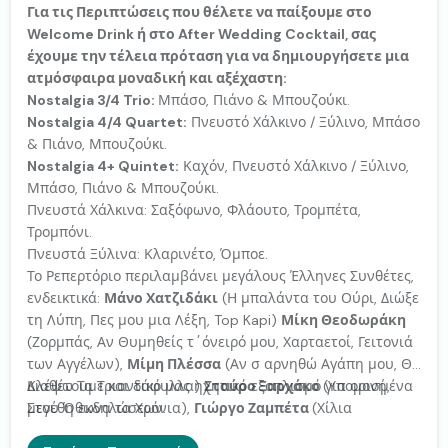
Για τις Περιπτώσεις που θέλετε να παίξουμε στο
Welcome Drink ή στο After Wedding Cocktail, σας
έχουμε την τέλεια πρόταση για να δημιουργήσετε μια
ατμόσφαιρα μοναδική και αξέχαστη:
Nostalgia 3/4 Trio:
Μπάσο, Πιάνο & Μπουζούκι.
Nostalgia 4/4 Quartet:
Πνευστό Χάλκινο / Ξύλινο, Μπάσο
& Πιάνο, Μπουζούκι.
Nostalgia 4+ Quintet:
Καχόν, Πνευστό Χάλκινο / Ξύλινο,
Μπάσο, Πιάνο & Μπουζούκι.
Πνευστά Χάλκινα: Σαξόφωνο, Φλάουτο, Τρομπέτα,
Τρομπόνι.
Πνευστά Ξύλινα: Κλαρινέτο, Όμποε.
Το Ρεπερτόριο περιλαμβάνει μεγάλους Έλληνες Συνθέτες,
ενδεικτικά:
Μάνο Χατζιδάκι
(Η μπαλάντα του Ούρι, Διώξε
τη Λύπη, Πες μου μια Λέξη, Top Kapi)
Μίκη Θεοδωράκη
(Ζορμπάς, Αν Θυμηθείς τ΄όνειρό μου, Χαρταετοί, Γειτονιά
των Αγγέλων),
Μίμη Πλέσσα
(Αν σ αρνηθώ Αγάπη μου, Θα
Κλέψω Τα Τριαντάφυλλα)
Διαθέτουμε και δικό μας ηχητικό εξοπλισμό για ορισμένα
Σταύρο Ξαρχάκο
(Υπομονή,
Στου Όθωνα τα Χρόνια),
μεγέθη εκδηλώσεων.
Γιώργο Ζαμπέτα
(Χίλια
Περιστέρια, Αλήτη, Η Βαλίτσα) ακόμα και διασκευές /