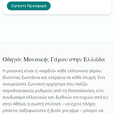
που θέλουν να τραγουδήσω στον γάμο τους, (είτε μόνη
μου με backing tracks και την κιθάρα μου, είτε με
Ζητήστε Προσφορά
πιανίστα, είτε με full band) οπότε για περισσότερες
πληροφορίες θα ήταν χαρά μου να έρθουμε σε
επικοινωνία!
Οδηγός Μουσικής Γάμου στην Ελλάδα
Η μουσική είναι η «καρδιά» κάθε ελληνικού γάμου,
δίνοντας ζωντάνια και ενέργεια σε κάθε στιγμή. Είτε
ονειρεύεστε ζωντανή ορχήστρα που παίζει
παραδοσιακούς ρυθμούς από τη Θεσσαλονίκη, είτε
συνδυασμό ελληνικών και διεθνών επιτυχιών από DJ
στην Αθήνα, η σωστή επιλογή – να έχετε πλήρη
μπάντα, σαξοφωνίστα ή βιολί για γάμο – μπορεί να