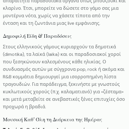
απαραίτητα παραδοσιακά όργανα όπως μπουζούκι και
κλαρίνο. Έτσι, μπορείτε να δώσετε στο γάμο σας μια
μοντέρνα νότα, χωρίς να χάσετε τίποτα από την
ένταση και τη ζωντάνια μιας live εμφάνισης.
Δημοφιλή Είδη & Παραδόσεις
Στους ελληνικούς γάμους κυριαρχούν τα δημοτικά
(dimotika), τα λαϊκά (laïka) και οι παραδοσιακοί χοροί
που ξεσηκώνουν καλεσμένους κάθε ηλικίας. Ο
συνδυασμός αυτών με σύγχρονα pop, rock ή ακόμα και
R&B κομμάτια δημιουργεί μια ισορροπημένη λίστα
τραγουδιών. Για παράδειγμα, ξεκινήστε με γνωστούς
κυκλωτικούς χορούς (π.χ. καλαματιανό) για «ζέσταμα»
και μετά μεταβείτε σε ανεβαστικές ξένες επιτυχίες όσο
προχωρά η βραδιά.
Μουσική Καθ’ Όλη τη Διάρκεια της Ημέρας