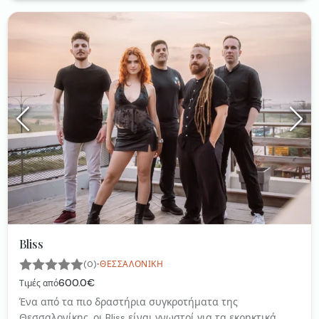
Bliss
·
(0)
ΘΕΣΣΑΛΟΝΊΚΗ
600.0€
Τιμές από
Ένα από τα πιο δραστήρια συγκροτήματα της
Θεσσαλονίκης, οι Bliss είναι γνωστοί για τα εκρηκτικά