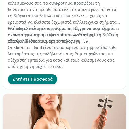
καλεσμένους σας, το συγκρότημα προσφέρει τη
δυνατότητα να προσθέσετε εκλεπτυσμένα jazz σετ κατά
τη διάρκεια του δείπνου και του cocktail—χωρίς να
χρειαστεί να κλείσετε ξεχωριστά καλλιτεχνικά σχήματα.
Διατίθεται επίσης επαγγελματίας DJ για να συμπληρώνει
Πλήρως εξοπλισμένοι, παρέχουν σύγχρονα συστήματα
άψογα τη ζωντανή εμφάνιση και να διατηρεί τη διάθεση
ήχου και φωτισμού τελευταίας τεχνολογίας,
στα ύψη ακόμα και μετά το τέλος του live.
εξασφαλίζοντας μια άρτια παραγωγή.
Οι Marmitas Band είναι αφοσιωμένοι στη φροντίδα κάθε
λεπτομέρειας της εκδήλωσής σας, δημιουργώντας μια
αξέχαστη εμπειρία για εσάς και τους καλεσμένους σας,
από την αρχή μέχρι το τέλος.
Ζητήστε Προσφορά