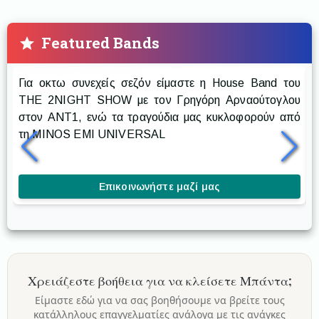
Featured Bands
Prestige The Band
Για οκτω συνεχείς σεζόν είμαστε η House Band του
Ρ
THE 2NIGHT SHOW με τον Γρηγόρη Αρναούτογλου
στον ANT1, ενώ τα τραγούδια μας κυκλοφορούν από
δ
τη MINOS EMI UNIVERSAL
δ
κ
Επικοινωνήστε μαζί μας
Χρειάζεστε βοήθεια για να κλείσετε
Μπάντα
;
Είμαστε εδώ για να σας βοηθήσουμε να βρείτε τους
κατάλληλους επαγγελματίες ανάλογα με τις ανάγκες