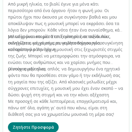
Από μικρή ηλικία, το βιολί έγινε για μένα κάτι
περισσότερο από ένα όργανο· ήταν η φωνή μου. Οι
πρώτοι ήχοι που άκουσα με συγκίνησαν βαθιά και μου
αποκάλυψαν πως η μουσική μπορεί να εκφράσει όσα τα
λόγια δεν μπορούν. Κάθε νότα ήταν ένα συναίσθημα, κάθε
μελωδία μια ιστορία. Έτσι ξεκίνησε ένα ταξίδι που
Με τα χρόνια και μέσα από εμπειρίες σε συναυλίες,
συνεχίζεται μέχρι σήμερα, γεμάτο δημιουργία, συγκίνηση
εκδηλώσεις και γάμους, συνειδητοποίησα πόσο
και αγάπη για την τέχνη.
καθοριστικό ρόλο έχει η μουσική στις ξεχωριστές στιγμές
της ζωής. Μπορεί να μεταμορφώσει την ατμόσφαιρα, να
ενώσει τους ανθρώπους και να χαρίσει μνήμες που
μένουν ανεξίτηλες.
Ο στόχος μου είναι απλός: να δημιουργήσω ένα ηχητικό
φόντο που θα προσθέσει στον γάμο ή την εκδήλωσή σας
τη μαγεία που της αξίζει. Από κλασικές μελωδίες μέχρι
σύγχρονες επιτυχίες, η μουσική μου έχει έναν σκοπό – να
δώσει ψυχή στη στιγμή και να την κάνει αξέχαστη.
Με προσοχή σε κάθε λεπτομέρεια, επαγγελματισμό και,
πάνω απ’ όλα, αγάπη γι’ αυτό που κάνω, είμαι στη
διάθεσή σας για να χρωματίσω μουσικά τη μέρα σας!
Ζητήστε Προσφορά