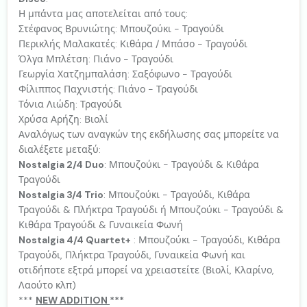
Η μπάντα μας αποτελείται από τους:
Στέφανος Βρυνιώτης: Μπουζούκι - Τραγούδι
Περικλής Μαλακατές: Κιθάρα / Μπάσο - Τραγούδι
Όλγα Μπλέτση: Πιάνο - Τραγούδι
Γεωργία Χατζημπαλάση: Σαξόφωνο - Τραγούδι
Φίλιππος Παχνιστής: Πιάνο - Τραγούδι
Τόνια Λιώδη: Τραγούδι
Χρύσα Αρήζη: Βιολί
Αναλόγως των αναγκών της εκδήλωσης σας μπορείτε να
διαλέξετε μεταξύ:
Nostalgia 2/4 Duo
: Μπουζούκι - Τραγούδι & Κιθάρα
Τραγούδι
Nostalgia 3/4 Trio
: Μπουζούκι - Τραγούδι, Κιθάρα
Τραγούδι & Πλήκτρα Τραγούδι ή Μπουζούκι - Τραγούδι &
Κιθάρα Τραγούδι & Γυναικεία Φωνή
Nostalgia 4/4 Quartet+
: Μπουζούκι - Τραγούδι, Κιθάρα
Τραγούδι, Πλήκτρα Τραγούδι, Γυναικεία Φωνή και
οτιδήποτε εξτρά μπορεί να χρειαστείτε (Βιολί, Κλαρίνο,
Λαούτο κλπ)
***
NEW ΑDDITION
***