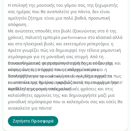
Η επιλογή της μουσικής του γάμου σας, της ξεχωριστής
σας ημέρας που θα αναπολείτε για πάντα, δεν είναι
αμελητέο ζήτημα: είναι μια πολύ βαθιά, προσωπική
απόφαση...
Με ανώτατες σπουδές στο βιολί (ξεκινώντας στα 6 της
χρόνια), πολυετή εμπειρία performance στο κλασικό αλλά
και στο ηλεκτρικό βιολί, και εκτεταμένο ρεπερτόριο, η
Αριέτα γνωρίζει πώς να δημιουργεί την τέλεια ρομαντική
ατμόσφαιρα για τη μοναδική σας στιγμή. Από τη
συναισθηματικά φορτισμένη στιγμή της εισόδου της
Επικοινωνώντας σε προσωπικό επίπεδο με το ζευγάρι και
νύφης, έως τις στιγμές που οι καλεσμένοι σας
κατανοώντας το όραμά τους (υπάρχει ακόμα και η
απολαμβάνουν το cocktail ή το dinner, δημιουργεί το
δυνατότητα για special requests) , η Αριέτα εγγυάται πως
soundtrack της ημέρας αγκαλιάζοντας τη στιγμή με την
το αποτέλεσμα θα είναι ακριβώς αυτό που ονειρευτήκατε!
κατάλληλη μουσική υπόκρουση.
Αφεθείτε στις ρομαντικές μελωδικές φράσεις και στις
καλαίσθητες αρμονίες της, και δημιουργήστε μαζί μια
μοναδική ατμόσφαιρα που οι καλεσμένοι σας και εσείς θα
ανακαλείτε για πάντα!
Ζητήστε Προσφορά