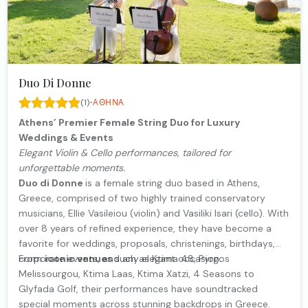
Duo Di Donne
·
(1)
ΑΘΉΝΑ
Athens’ Premier Female String Duo for Luxury
Weddings & Events
Elegant Violin & Cello performances, tailored for
unforgettable moments.
Duo di Donne
is a female string duo based in Athens,
Greece, comprised of two highly trained conservatory
musicians, Ellie Vasileiou (violin) and Vasiliki Isari (cello). With
over 8 years of refined experience, they have become a
favorite for weddings, proposals, christenings, birthdays,
corporate events, and any elegant occasion.
From
iconic venues
such as Ktima 48, Pyrgos
Melissourgou, Ktima Laas, Ktima Xatzi, 4 Seasons to
Glyfada Golf, their performances have soundtracked
special moments across stunning backdrops in Greece.