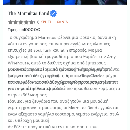
The Marmitas Band
·
(0)
ΚΡΉΤΗ - ΧΑΝΙΆ
1000.0€
Τιμές από
Το συγκρότημα Marmitas φέρνει μια φρέσκια, δυναμική
νότα στον γάμο σας, επαναπροσεγγίζοντας κλασικές
επιτυχίες με soul, funk και latin επιρροές. Με μια
εξαιρετική βασική τραγουδίστρια που θυμίζει την Amy
Winehouse, αυτό το διεθνές σχήμα από έμπειρους
μουσικούς προσφέρει μια ζωντανή εμπειρία γεμάτη
Ευέλικτες συνθέσεις, από τρίο έως πλήρη 10μελή μπάντα
ενέργεια για όλες τις ηλικίες. Από τον Ray Charles μέχρι
(με πνευστά και έγχορδα), τους επιτρέπουν να
τον Bruno Mars, το πλούσιο ρεπερτόριό τους κρατά την
προσαρμόζονται σε κάθε χώρο, ενώ προαιρετικά jazz σετ
πίστα γεμάτη όλο το βράδυ.
για το cocktail hour και το δείπνο προσθέτουν κομψότητα
στην εκδήλωσή σας.
Ιδανικοί για ζευγάρια που αναζητούν μια μοναδική,
γεμάτη groove ατμόσφαιρα, οι Marmitas Band εγγυώνται
έναν αξέχαστο γαμήλιο εορτασμό, γεμάτο ενέργεια, στυλ
και υπέροχη μουσική.
Αν θέλετε πραγματικά να εντυπωσιάσετε τους