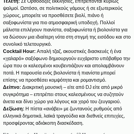
Τελετή:
Σε Ορθόδοξες εκκλησίες, επιτρέπονται κυρίως
ψαλμοί. Ωστόσο, σε πολιτικούς γάμους ή σε εξωτερικούς
χώρους, μπορείτε να προσθέσετε βιολί, πιάνο ή
σαξοφωνίστα για πιο ατμοσφαιρική υποδοχή. Πολλοί
μάλιστα επιλέγουν πιανίστα, σαξοφωνίστα ή βιολονίστα για
να δώσουν μια ιδιαίτερη νότα στη στιγμή της εισόδου και στο
συνολικό τελετουργικό.
Cocktail Hour:
Απαλή τζαζ, ακουστικές διασκευές ή ένα
«χαλαρό» σαξόφωνο δημιουργούν ευχάριστο υπόβαθρο την
ώρα που οι καλεσμένοι κουβεντιάζουν και απολαμβάνουν
ποτά. Η παρουσία ενός βιολονίστα ή πιανίστα μπορεί
επίσης να προσθέσει κομψότητα και ρομαντισμό.
Δείπνο:
Διακριτική μουσική – είτε από DJ είτε από μικρό
συγκρότημα – επιτρέπει στους καλεσμένους να συζητούν
άνετα και δίνει χώρο για λόγους και χορό του ζευγαριού.
Δεξίωση:
Η πίστα «ανάβει» με ζωντανούς ρυθμούς από
ελληνικά δημοτικά, λαϊκά τραγούδια και διεθνείς επιτυχίες,
προσφέροντας αδιάκοπη διασκέδαση.