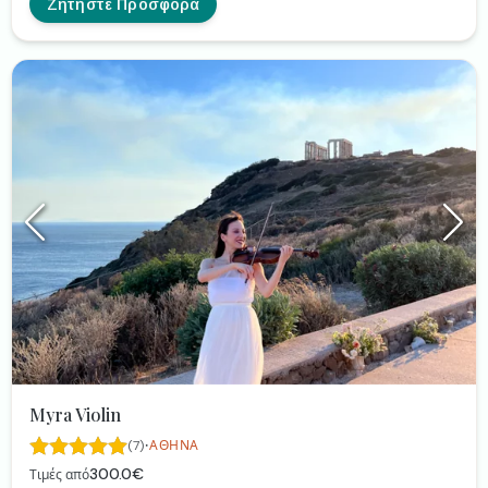
παραλλαγές αγαπημένων τραγουδιών σε πιο Upbeat
Ζητήστε Προσφορά
ρυθμό όπως Ιστορία μου Αμαρτία μου, το Μινόρε της
Αυγής, Πάρε την Ταχεία κλπ
Myra Violin
·
(7)
ΑΘΉΝΑ
300.0€
Τιμές από