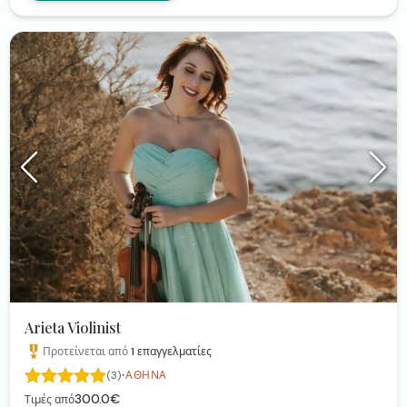
ρυθμό όπως Ιστορία μου Αμαρτία μου, το Μινόρε της
Αυγής, Πάρε την Ταχεία κλπ
Arieta Violinist
Προτείνεται από
1
επαγγελματίες
·
(3)
ΑΘΉΝΑ
300.0€
Τιμές από