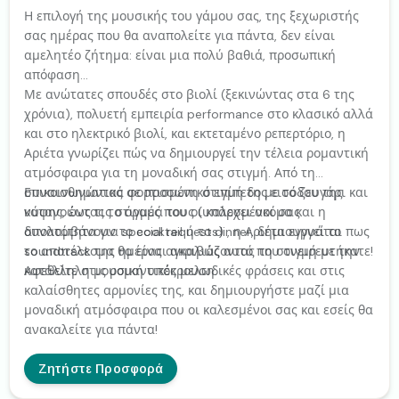
Η επιλογή της μουσικής του γάμου σας, της ξεχωριστής
σας ημέρας που θα αναπολείτε για πάντα, δεν είναι
αμελητέο ζήτημα: είναι μια πολύ βαθιά, προσωπική
απόφαση...
Με ανώτατες σπουδές στο βιολί (ξεκινώντας στα 6 της
χρόνια), πολυετή εμπειρία performance στο κλασικό αλλά
και στο ηλεκτρικό βιολί, και εκτεταμένο ρεπερτόριο, η
Αριέτα γνωρίζει πώς να δημιουργεί την τέλεια ρομαντική
ατμόσφαιρα για τη μοναδική σας στιγμή. Από τη
συναισθηματικά φορτισμένη στιγμή της εισόδου της
Επικοινωνώντας σε προσωπικό επίπεδο με το ζευγάρι και
νύφης, έως τις στιγμές που οι καλεσμένοι σας
κατανοώντας το όραμά τους (υπάρχει ακόμα και η
απολαμβάνουν το cocktail ή το dinner, δημιουργεί το
δυνατότητα για special requests) , η Αριέτα εγγυάται πως
soundtrack της ημέρας αγκαλιάζοντας τη στιγμή με την
το αποτέλεσμα θα είναι ακριβώς αυτό που ονειρευτήκατε!
κατάλληλη μουσική υπόκρουση.
Αφεθείτε στις ρομαντικές μελωδικές φράσεις και στις
καλαίσθητες αρμονίες της, και δημιουργήστε μαζί μια
μοναδική ατμόσφαιρα που οι καλεσμένοι σας και εσείς θα
ανακαλείτε για πάντα!
Ζητήστε Προσφορά