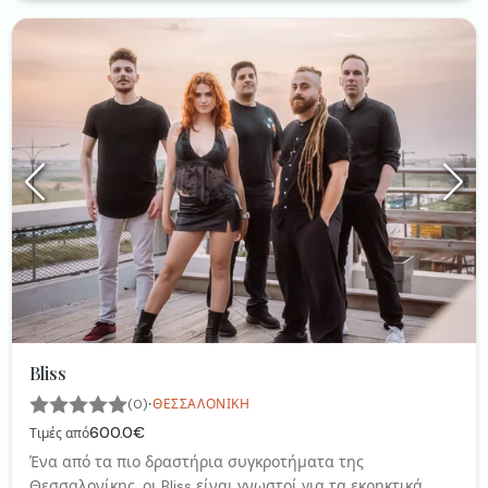
Bliss
·
(0)
ΘΕΣΣΑΛΟΝΊΚΗ
600.0€
Τιμές από
Ένα από τα πιο δραστήρια συγκροτήματα της
Θεσσαλονίκης, οι Bliss είναι γνωστοί για τα εκρηκτικά