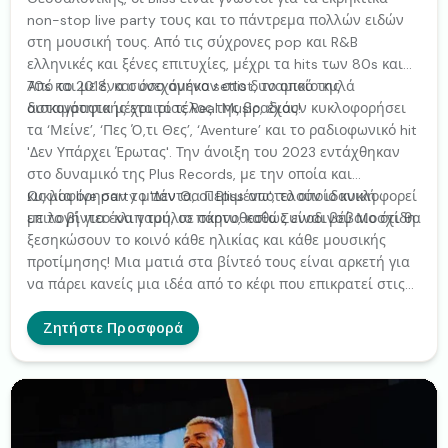
non-stop live party τους και το πάντρεμα πολλών ειδών
στη μουσική τους. Από τις σύχρονες pop και R&B
ελληνικές και ξένες επιτυχίες, μέχρι τα hits των 80s και
70s και με ένα συνεχόμενο setlist, το οποίο κυλά
Από το 2018, και όσο ανήκαν στο δυναμικό της
ασταμάτητα μέχρι το τέλος της βραδιάς!
δισκογραφικής εταιρίας Real Music, έχουν κυκλοφορήσει
τα ‘Μείνε’, ‘Πες Ό,τι Θες’, ‘Aventure’ και το ραδιοφωνικό hit
'Δεν Υπάρχει Έρωτας'. Την άνοιξη του 2023 εντάχθηκαν
στο δυναμικό της Plus Records, με την οποία και
κυκλοφόρησαν το 'Δεν Θα Περιμένω', το οποίο κυκλοφορεί
Ως μία live party μπάντα, οι Bliss αποτελούν ιδανική
με το βίντεο κλιπ του, σε σκηνοθεσία Συνοδινού Μοσχίδη.
επιλογή για ένα γαμήλιο πάρτυ, καθώς είναι βέβαιο ότι θα
ξεσηκώσουν το κοινό κάθε ηλικίας και κάθε μουσικής
προτίμησης! Μια ματιά στα βίντεό τους είναι αρκετή για
να πάρει κανείς μια ιδέα από το κέφι που επικρατεί στις
εμφανίσεις τους! Με ζωντανή διάρκεια που καλύπτει τις
πλέον απαιτητικές διοργανώσεις και με ποικιλία
Ζητήστε Προσφορά
ρεπερτορίου που ικανοποιεί και τα πιο δύσκολα γούστα,
οι Bliss έχουν εμφανιστεί σε δεκάδες γάμους ζωντανά, με
όλες τους τις εμφανίσεις να αποτελούν μία ευχάριστη
ανάμνηση για όλους τους καλεσμένους.