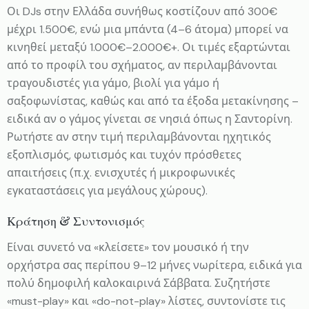
Οι DJs στην Ελλάδα συνήθως κοστίζουν από 300€
μέχρι 1.500€, ενώ μια μπάντα (4–6 άτομα) μπορεί να
κινηθεί μεταξύ 1.000€–2.000€+. Οι τιμές εξαρτώνται
από το προφίλ του σχήματος, αν περιλαμβάνονται
τραγουδιστές για γάμο, βιολί για γάμο ή
σαξοφωνίστας, καθώς και από τα έξοδα μετακίνησης –
ειδικά αν ο γάμος γίνεται σε νησιά όπως η Σαντορίνη.
Ρωτήστε αν στην τιμή περιλαμβάνονται ηχητικός
εξοπλισμός, φωτισμός και τυχόν πρόσθετες
απαιτήσεις (π.χ. ενισχυτές ή μικροφωνικές
εγκαταστάσεις για μεγάλους χώρους).
Κράτηση & Συντονισμός
Είναι συνετό να «κλείσετε» τον μουσικό ή την
ορχήστρα σας περίπου 9–12 μήνες νωρίτερα, ειδικά για
πολύ δημοφιλή καλοκαιρινά Σάββατα. Συζητήστε
«must-play» και «do-not-play» λίστες, συντονίστε τις