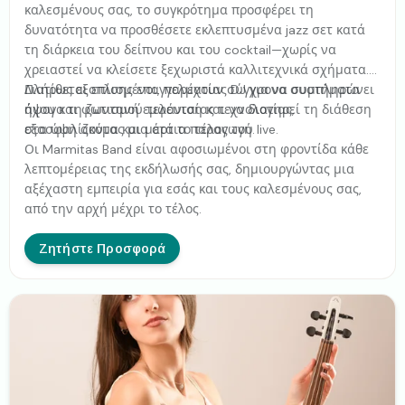
καλεσμένους σας, το συγκρότημα προσφέρει τη
δυνατότητα να προσθέσετε εκλεπτυσμένα jazz σετ κατά
τη διάρκεια του δείπνου και του cocktail—χωρίς να
χρειαστεί να κλείσετε ξεχωριστά καλλιτεχνικά σχήματα.
Διατίθεται επίσης επαγγελματίας DJ για να συμπληρώνει
Πλήρως εξοπλισμένοι, παρέχουν σύγχρονα συστήματα
άψογα τη ζωντανή εμφάνιση και να διατηρεί τη διάθεση
ήχου και φωτισμού τελευταίας τεχνολογίας,
στα ύψη ακόμα και μετά το τέλος του live.
εξασφαλίζοντας μια άρτια παραγωγή.
Οι Marmitas Band είναι αφοσιωμένοι στη φροντίδα κάθε
λεπτομέρειας της εκδήλωσής σας, δημιουργώντας μια
αξέχαστη εμπειρία για εσάς και τους καλεσμένους σας,
από την αρχή μέχρι το τέλος.
Ζητήστε Προσφορά