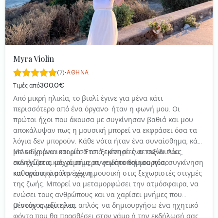
Myra Violin
·
(7)
ΑΘΉΝΑ
300.0€
Τιμές από
Από μικρή ηλικία, το βιολί έγινε για μένα κάτι
περισσότερο από ένα όργανο· ήταν η φωνή μου. Οι
πρώτοι ήχοι που άκουσα με συγκίνησαν βαθιά και μου
αποκάλυψαν πως η μουσική μπορεί να εκφράσει όσα τα
λόγια δεν μπορούν. Κάθε νότα ήταν ένα συναίσθημα, κάθε
μελωδία μια ιστορία. Έτσι ξεκίνησε ένα ταξίδι που
Με τα χρόνια και μέσα από εμπειρίες σε συναυλίες,
συνεχίζεται μέχρι σήμερα, γεμάτο δημιουργία, συγκίνηση
εκδηλώσεις και γάμους, συνειδητοποίησα πόσο
και αγάπη για την τέχνη.
καθοριστικό ρόλο έχει η μουσική στις ξεχωριστές στιγμές
της ζωής. Μπορεί να μεταμορφώσει την ατμόσφαιρα, να
ενώσει τους ανθρώπους και να χαρίσει μνήμες που
μένουν ανεξίτηλες.
Ο στόχος μου είναι απλός: να δημιουργήσω ένα ηχητικό
φόντο που θα προσθέσει στον γάμο ή την εκδήλωσή σας