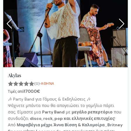
Akylas
·
(0)
ΑΘΉΝΑ
1700.0€
Τιμές από
🎶 Party Band για Γάμους & Εκδηλώσεις 🎶
Ψάχνετε μπάντα που θα απογειώσει το γαμήλιο πάρτι
σας; Είμαστε μια
Party Band
με
μεγάλο ρεπερτόριο
που
συνδυάζει
disco, rock, pop και ελληνικές επιτυχίες
!
Από
Μαραβέγια μέχρι Άννα Βίσση & Καλομοίρα , Britney