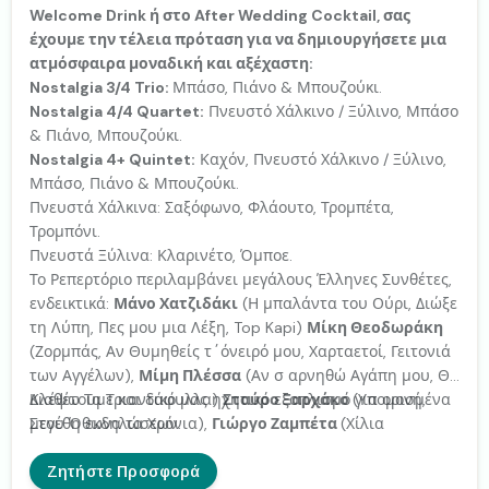
Welcome Drink ή στο After Wedding Cocktail, σας
έχουμε την τέλεια πρόταση για να δημιουργήσετε μια
ατμόσφαιρα μοναδική και αξέχαστη:
Nostalgia 3/4 Trio:
Μπάσο, Πιάνο & Μπουζούκι.
Nostalgia 4/4 Quartet:
Πνευστό Χάλκινο / Ξύλινο, Μπάσο
& Πιάνο, Μπουζούκι.
Nostalgia 4+ Quintet:
Καχόν, Πνευστό Χάλκινο / Ξύλινο,
Μπάσο, Πιάνο & Μπουζούκι.
Πνευστά Χάλκινα: Σαξόφωνο, Φλάουτο, Τρομπέτα,
Τρομπόνι.
Πνευστά Ξύλινα: Κλαρινέτο, Όμποε.
Το Ρεπερτόριο περιλαμβάνει μεγάλους Έλληνες Συνθέτες,
ενδεικτικά:
Μάνο Χατζιδάκι
(Η μπαλάντα του Ούρι, Διώξε
τη Λύπη, Πες μου μια Λέξη, Top Kapi)
Μίκη Θεοδωράκη
(Ζορμπάς, Αν Θυμηθείς τ΄όνειρό μου, Χαρταετοί, Γειτονιά
των Αγγέλων),
Μίμη Πλέσσα
(Αν σ αρνηθώ Αγάπη μου, Θα
Κλέψω Τα Τριαντάφυλλα)
Διαθέτουμε και δικό μας ηχητικό εξοπλισμό για ορισμένα
Σταύρο Ξαρχάκο
(Υπομονή,
Στου Όθωνα τα Χρόνια),
μεγέθη εκδηλώσεων.
Γιώργο Ζαμπέτα
(Χίλια
Περιστέρια, Αλήτη, Η Βαλίτσα) ακόμα και διασκευές /
παραλλαγές αγαπημένων τραγουδιών σε πιο Upbeat
Ζητήστε Προσφορά