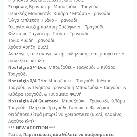
Στέφανος Βρυνιώτης: Μπουζούκι - Τραγούδι
Περικλής Μαλακατές: Κιθάρα / Μπάσο - Τραγούδι
Όλγα Μπλέτση: Πιάνο - Τραγούδι
Γεωργία Χατζημπαλάση: Σαξόφωνο - Τραγούδι
Φίλιππος Παχνιστής: Πιάνο - Τραγούδι
Τόνια Λιώδη: Τραγούδι
Χρύσα Αρήζη: Βιολί
Αναλόγως των αναγκών της εκδήλωσης σας μπορείτε να
διαλέξετε μεταξύ:
Nostalgia 2/4 Duo
: Μπουζούκι - Τραγούδι & Κιθάρα
Τραγούδι
Nostalgia 3/4 Trio
: Μπουζούκι - Τραγούδι, Κιθάρα
Τραγούδι & Πλήκτρα Τραγούδι ή Μπουζούκι - Τραγούδι &
Κιθάρα Τραγούδι & Γυναικεία Φωνή
Nostalgia 4/4 Quartet+
: Μπουζούκι - Τραγούδι, Κιθάρα
Τραγούδι, Πλήκτρα Τραγούδι, Γυναικεία Φωνή και
οτιδήποτε εξτρά μπορεί να χρειαστείτε (Βιολί, Κλαρίνο,
Λαούτο κλπ)
***
NEW ΑDDITION
***
Για τις Περιπτώσεις που θέλετε να παίξουμε στο