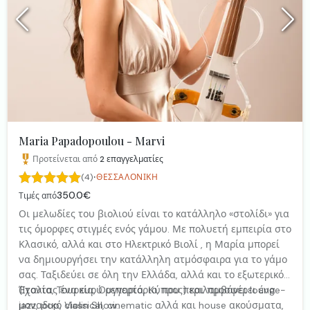
Maria Papadopoulou - Marvi
Προτείνεται από
2
επαγγελματίες
·
(4)
ΘΕΣΣΑΛΟΝΊΚΗ
350.0€
Τιμές από
Οι μελωδίες του βιολιού είναι το κατάλληλο «στολίδι» για
τις όμορφες στιγμές ενός γάμου. Με πολυετή εμπειρία στο
Κλασικό, αλλά και στο Ηλεκτρικό Βιολί , η Μαρία μπορεί
να δημιουργήσει την κατάλληλη ατμόσφαιρα για το γάμο
σας. Ταξιδεύει σε όλη την Ελλάδα, αλλά και το εξωτερικό
(Ιταλία, Τουρκία, Ουγγαρία, Κύπρος) και προσφέρει ένα
Έχοντας ένα ευρύ ρεπερτόριο, που περιλαμβάνει lounge-
μοναδικό Violin Show.
jazz, pop, classical, cinematic αλλά και house ακούσματα,