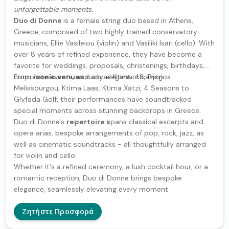
unforgettable moments.
Duo di Donne
is a female string duo based in Athens,
Greece, comprised of two highly trained conservatory
musicians, Ellie Vasileiou (violin) and Vasiliki Isari (cello). With
over 8 years of refined experience, they have become a
favorite for weddings, proposals, christenings, birthdays,
corporate events, and any elegant occasion.
From
iconic venues
such as Ktima 48, Pyrgos
Melissourgou, Ktima Laas, Ktima Xatzi, 4 Seasons to
Glyfada Golf, their performances have soundtracked
special moments across stunning backdrops in Greece.
Duo di Donne's
repertoire s
pans classical excerpts and
opera arias, bespoke arrangements of pop, rock, jazz, as
well as cinematic soundtracks - all thoughtfully arranged
for violin and cello.
Whether it's a refined ceremony, a lush cocktail hour, or a
romantic reception, Duo di Donne brings bespoke
elegance, seamlessly elevating every moment.
Ζητήστε Προσφορά