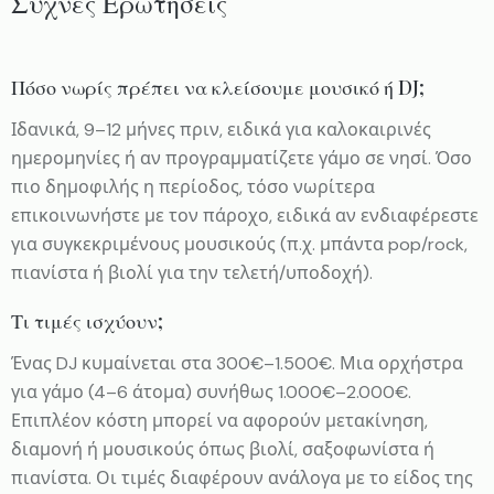
Συχνές Ερωτήσεις
Πόσο νωρίς πρέπει να κλείσουμε μουσικό ή DJ;
Ιδανικά, 9–12 μήνες πριν, ειδικά για καλοκαιρινές
ημερομηνίες ή αν προγραμματίζετε γάμο σε νησί. Όσο
πιο δημοφιλής η περίοδος, τόσο νωρίτερα
επικοινωνήστε με τον πάροχο, ειδικά αν ενδιαφέρεστε
για συγκεκριμένους μουσικούς (π.χ. μπάντα pop/rock,
πιανίστα ή βιολί για την τελετή/υποδοχή).
Τι τιμές ισχύουν;
Ένας DJ κυμαίνεται στα 300€–1.500€. Μια ορχήστρα
για γάμο (4–6 άτομα) συνήθως 1.000€–2.000€.
Επιπλέον κόστη μπορεί να αφορούν μετακίνηση,
διαμονή ή μουσικούς όπως βιολί, σαξοφωνίστα ή
πιανίστα. Οι τιμές διαφέρουν ανάλογα με το είδος της