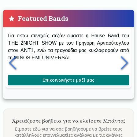
Featured Bands
Prestige The Band
Για οκτω συνεχείς σεζόν είμαστε η House Band του
Ρ
THE 2NIGHT SHOW με τον Γρηγόρη Αρναούτογλου
στον ANT1, ενώ τα τραγούδια μας κυκλοφορούν από
δ
τη MINOS EMI UNIVERSAL
δ
κ
Επικοινωνήστε μαζί μας
Χρειάζεστε βοήθεια για να κλείσετε
Μπάντα
;
Είμαστε εδώ για να σας βοηθήσουμε να βρείτε τους
κατάλληλους επαγγελματίες ανάλογα με τις ανάγκες