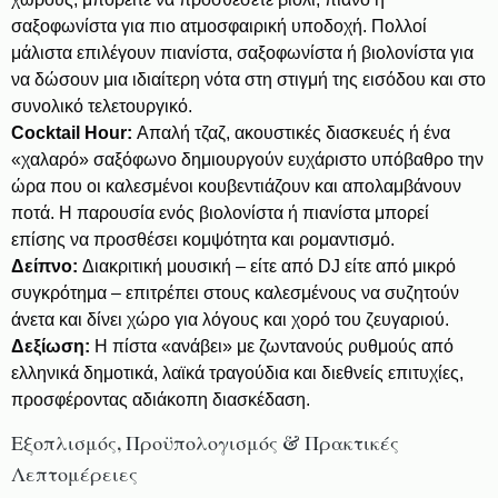
σαξοφωνίστα για πιο ατμοσφαιρική υποδοχή. Πολλοί
μάλιστα επιλέγουν πιανίστα, σαξοφωνίστα ή βιολονίστα για
να δώσουν μια ιδιαίτερη νότα στη στιγμή της εισόδου και στο
συνολικό τελετουργικό.
Cocktail Hour:
Απαλή τζαζ, ακουστικές διασκευές ή ένα
«χαλαρό» σαξόφωνο δημιουργούν ευχάριστο υπόβαθρο την
ώρα που οι καλεσμένοι κουβεντιάζουν και απολαμβάνουν
ποτά. Η παρουσία ενός βιολονίστα ή πιανίστα μπορεί
επίσης να προσθέσει κομψότητα και ρομαντισμό.
Δείπνο:
Διακριτική μουσική – είτε από DJ είτε από μικρό
συγκρότημα – επιτρέπει στους καλεσμένους να συζητούν
άνετα και δίνει χώρο για λόγους και χορό του ζευγαριού.
Δεξίωση:
Η πίστα «ανάβει» με ζωντανούς ρυθμούς από
ελληνικά δημοτικά, λαϊκά τραγούδια και διεθνείς επιτυχίες,
προσφέροντας αδιάκοπη διασκέδαση.
Εξοπλισμός, Προϋπολογισμός & Πρακτικές
Λεπτομέρειες