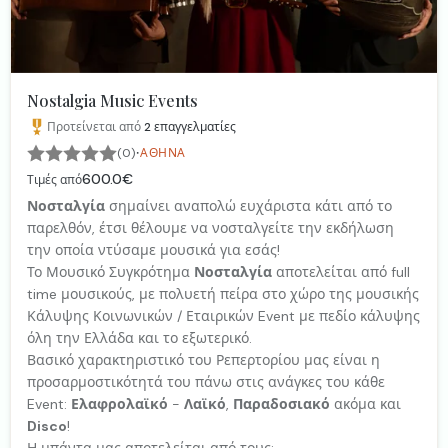
Nostalgia Music Events
Προτείνεται από
2
επαγγελματίες
·
(0)
ΑΘΉΝΑ
600.0€
Τιμές από
Νοσταλγία
σημαίνει αναπολώ ευχάριστα κάτι από το
παρελθόν, έτσι θέλουμε να νοσταλγείτε την εκδήλωση
την οποία ντύσαμε μουσικά για εσάς!
Το Μουσικό Συγκρότημα
Νοσταλγία
αποτελείται από full
time μουσικούς, με πολυετή πείρα στο χώρο της μουσικής
Κάλυψης Κοινωνικών / Εταιρικών Event με πεδίο κάλυψης
όλη την Ελλάδα και το εξωτερικό.
Βασικό χαρακτηριστικό του Ρεπερτορίου μας είναι η
προσαρμοστικότητά του πάνω στις ανάγκες του κάθε
Event:
Ελαφρολαϊκό
-
Λαϊκό
,
Παραδοσιακό
ακόμα και
Disco
!
Η μπάντα μας αποτελείται από τους: