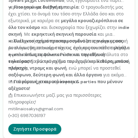
Spears μέχρι Locomondo
, σας εγγυόμαστε ένα πάρτι
γεμάτο χορό και ενέργεια!
🔹
Frontman με διεθνή εμπειρία:
Ο τραγουδιστής μας
έχει χτίσει το όνομά του τόσο στην Ελλάδα όσο και στο
εξωτερικό, με καριέρα σε
μεγάλα κρουαζιερόπλοια σε
όλο τον κόσμο
και δισκογραφία που ξεχωρίζει στην
indie
σκηνή
. Με
εκρηκτική σκηνική παρουσία
και μια
καλλιτεχνική ταυτότητα που συνδυάζει την pop μουσική
🔹
Ευέλικτο σχήμα προσαρμοσμένο στις ανάγκες σας:
με συναισθηματικούς στίχους, έχει εμφανιστεί σε
Αναλόγως με το budget και τις ανάγκες του κάθε πελάτη,
μεγάλα
events όπως το Athens Pride και την εθνική
η μπάντα διαμορφώνεται ώστε να ταιριάζει απόλυτα στο
τηλεόραση
event σας! Το βασικό σχήμα περιλαμβάνει
, ενώ τραγούδια του έχουν κερδίσει σημαντική
κιθάρα, μπάσο,
προσοχή.
πλήκτρα, ντραμς και φωνή
, ενώ μπορεί να προστεθεί
σαξόφωνο, δεύτερη φωνή και άλλα όργανα
για ακόμα
πιο πλούσιο ήχο και ατμόσφαιρα.
📍
Για γάμους, εταιρικά events & parties που μένουν
αξέχαστα!
📩 Επικοινωνήστε μαζί μας για περισσότερες
πληροφορίες!
mitilinaiosakys@gmail.com
(+30) 6987036197
Ζητήστε Προσφορά