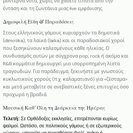
μοντέρνα νότα, χωρίς να χάσετε τίποτα από την
ένταση και τη ζωντάνια μιας live εμφάνισης.
Δημοφιλή Είδη & Παραδόσεις
Στους ελληνικούς γάμους κυριαρχούν τα δημοτικά
(dimotika), τα λαϊκά (laïka) και οι παραδοσιακοί χοροί
που ξεσηκώνουν καλεσμένους κάθε ηλικίας. Ο
συνδυασμός αυτών με σύγχρονα pop, rock ή ακόμα και
R&B κομμάτια δημιουργεί μια ισορροπημένη λίστα
τραγουδιών. Για παράδειγμα, ξεκινήστε με γνωστούς
κυκλωτικούς χορούς (π.χ. καλαματιανό) για «ζέσταμα»
και μετά μεταβείτε σε ανεβαστικές ξένες επιτυχίες όσο
προχωρά η βραδιά.
Μουσική Καθ’ Όλη τη Διάρκεια της Ημέρας
Τελετή:
Σε Ορθόδοξες εκκλησίες, επιτρέπονται κυρίως
ψαλμοί. Ωστόσο, σε πολιτικούς γάμους ή σε εξωτερικούς
χώρους, μπορείτε να προσθέσετε βιολί, πιάνο ή