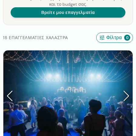
και το budget σας.
Βρείτε μου επαγγελματία
18 ΕΠΑΓΓΕΛΜΑΤΊΕΣ ΧΑΛΆΣΤΡΑ
Φίλτρα
0