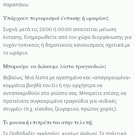
παραπάνω.
Υπάρχουν περιορισμοί έντασης ή ωραρίου;
Συχνά, μετά τις 23:00 ή 00:00 απαιτείται μείωση
έντασης. Ενημερωθείτε από τον χώρο διοργάνωσης για
τυχόν τοπικούς ή δημοτικούς κανονισμούς σχετικά με
το ωράριο.
Μπορούμε να δώσουμε λίστα τραγουδιών;
Βεβαίως. Μια λίστα με αγαπημένα και «απαγορευμένα»
κομμάτια βοηθά τον DJ ή την ορχήστρα να
ανταποκριθούν στο γούστο σας. Μπορείτε επίσης να
προτείνετε συγκεκριμένα τραγούδια για «ειδικές
στιγμές» (π.χ. είσοδος ζευγαριού, πρώτος χορός).
Τι μουσική επιτρέπεται στην τελετή;
Σε Ορθόδοξες εκκλησίες, κυρίως ψαλμοί. Σε πολιτικό