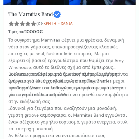
The Marmitas Band
·
(0)
ΚΡΉΤΗ - ΧΑΝΙΆ
1000.0€
Τιμές από
Το συγκρότημα Marmitas φέρνει μια φρέσκια, δυναμική
νότα στον γάμο σας, επαναπροσεγγίζοντας κλασικές
επιτυχίες με soul, funk και latin επιρροές. Με μια
εξαιρετική βασική τραγουδίστρια που θυμίζει την Amy
Winehouse, αυτό το διεθνές σχήμα από έμπειρους
μουσικούς προσφέρει μια ζωντανή εμπειρία γεμάτη
Ευέλικτες συνθέσεις, από τρίο έως πλήρη 10μελή μπάντα
ενέργεια για όλες τις ηλικίες. Από τον Ray Charles μέχρι
(με πνευστά και έγχορδα), τους επιτρέπουν να
τον Bruno Mars, το πλούσιο ρεπερτόριό τους κρατά την
προσαρμόζονται σε κάθε χώρο, ενώ προαιρετικά jazz σετ
πίστα γεμάτη όλο το βράδυ.
για το cocktail hour και το δείπνο προσθέτουν κομψότητα
στην εκδήλωσή σας.
Ιδανικοί για ζευγάρια που αναζητούν μια μοναδική,
γεμάτη groove ατμόσφαιρα, οι Marmitas Band εγγυώνται
έναν αξέχαστο γαμήλιο εορτασμό, γεμάτο ενέργεια, στυλ
και υπέροχη μουσική.
Αν θέλετε πραγματικά να εντυπωσιάσετε τους