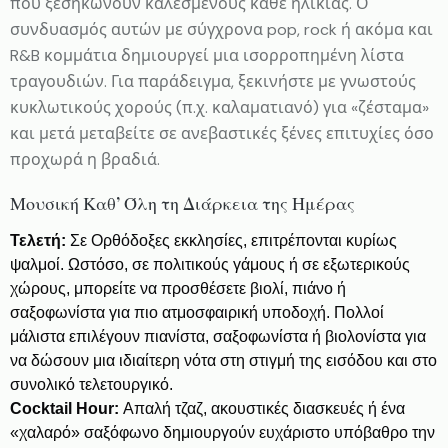
που ξεσηκώνουν καλεσμένους κάθε ηλικίας. Ο
συνδυασμός αυτών με σύγχρονα pop, rock ή ακόμα και
R&B κομμάτια δημιουργεί μια ισορροπημένη λίστα
τραγουδιών. Για παράδειγμα, ξεκινήστε με γνωστούς
κυκλωτικούς χορούς (π.χ. καλαματιανό) για «ζέσταμα»
και μετά μεταβείτε σε ανεβαστικές ξένες επιτυχίες όσο
προχωρά η βραδιά.
Μουσική Καθ’ Όλη τη Διάρκεια της Ημέρας
Τελετή:
Σε Ορθόδοξες εκκλησίες, επιτρέπονται κυρίως
ψαλμοί. Ωστόσο, σε πολιτικούς γάμους ή σε εξωτερικούς
χώρους, μπορείτε να προσθέσετε βιολί, πιάνο ή
σαξοφωνίστα για πιο ατμοσφαιρική υποδοχή. Πολλοί
μάλιστα επιλέγουν πιανίστα, σαξοφωνίστα ή βιολονίστα για
να δώσουν μια ιδιαίτερη νότα στη στιγμή της εισόδου και στο
συνολικό τελετουργικό.
Cocktail Hour:
Απαλή τζαζ, ακουστικές διασκευές ή ένα
«χαλαρό» σαξόφωνο δημιουργούν ευχάριστο υπόβαθρο την