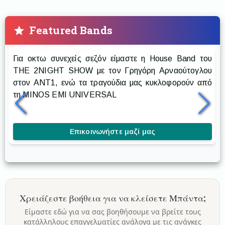
Featured Bands
Prestige The Band
Για οκτω συνεχείς σεζόν είμαστε η House Band του
Ρ
THE 2NIGHT SHOW με τον Γρηγόρη Αρναούτογλου
στον ANT1, ενώ τα τραγούδια μας κυκλοφορούν από
δ
τη MINOS EMI UNIVERSAL
δ
κ
Επικοινωνήστε μαζί μας
Χρειάζεστε βοήθεια για να κλείσετε
Μπάντα
;
Είμαστε εδώ για να σας βοηθήσουμε να βρείτε τους
κατάλληλους επαγγελματίες ανάλογα με τις ανάγκες