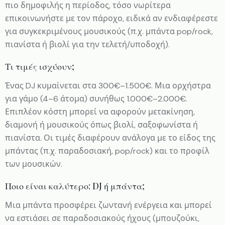
πιο δημοφιλής η περίοδος, τόσο νωρίτερα
επικοινωνήστε με τον πάροχο, ειδικά αν ενδιαφέρεστε
για συγκεκριμένους μουσικούς (π.χ. μπάντα pop/rock,
πιανίστα ή βιολί για την τελετή/υποδοχή).
Τι τιμές ισχύουν;
Ένας DJ κυμαίνεται στα 300€–1.500€. Μια ορχήστρα
για γάμο (4–6 άτομα) συνήθως 1.000€–2.000€.
Επιπλέον κόστη μπορεί να αφορούν μετακίνηση,
διαμονή ή μουσικούς όπως βιολί, σαξοφωνίστα ή
πιανίστα. Οι τιμές διαφέρουν ανάλογα με το είδος της
μπάντας (π.χ. παραδοσιακή, pop/rock) και το προφίλ
των μουσικών.
Ποιο είναι καλύτερο: DJ ή μπάντα;
Μια μπάντα προσφέρει ζωντανή ενέργεια και μπορεί
να εστιάσει σε παραδοσιακούς ήχους (μπουζούκι,