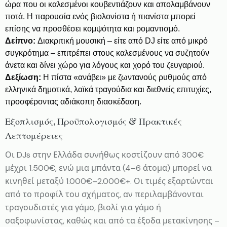
ώρα που οι καλεσμένοι κουβεντιάζουν και απολαμβάνουν
ποτά. Η παρουσία ενός βιολονίστα ή πιανίστα μπορεί
επίσης να προσθέσει κομψότητα και ρομαντισμό.
Δείπνο:
Διακριτική μουσική – είτε από DJ είτε από μικρό
συγκρότημα – επιτρέπει στους καλεσμένους να συζητούν
άνετα και δίνει χώρο για λόγους και χορό του ζευγαριού.
Δεξίωση:
Η πίστα «ανάβει» με ζωντανούς ρυθμούς από
ελληνικά δημοτικά, λαϊκά τραγούδια και διεθνείς επιτυχίες,
προσφέροντας αδιάκοπη διασκέδαση.
Εξοπλισμός, Προϋπολογισμός & Πρακτικές
Λεπτομέρειες
Οι DJs στην Ελλάδα συνήθως κοστίζουν από 300€
μέχρι 1.500€, ενώ μια μπάντα (4–6 άτομα) μπορεί να
κινηθεί μεταξύ 1.000€–2.000€+. Οι τιμές εξαρτώνται
από το προφίλ του σχήματος, αν περιλαμβάνονται
τραγουδιστές για γάμο, βιολί για γάμο ή
σαξοφωνίστας, καθώς και από τα έξοδα μετακίνησης –