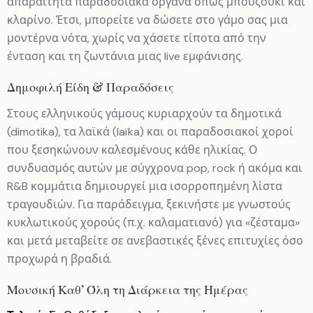
απαραίτητα παραδοσιακά όργανα όπως μπουζούκι και
κλαρίνο. Έτσι, μπορείτε να δώσετε στο γάμο σας μια
μοντέρνα νότα, χωρίς να χάσετε τίποτα από την
ένταση και τη ζωντάνια μιας live εμφάνισης.
Δημοφιλή Είδη & Παραδόσεις
Στους ελληνικούς γάμους κυριαρχούν τα δημοτικά
(dimotika), τα λαϊκά (laïka) και οι παραδοσιακοί χοροί
που ξεσηκώνουν καλεσμένους κάθε ηλικίας. Ο
συνδυασμός αυτών με σύγχρονα pop, rock ή ακόμα και
R&B κομμάτια δημιουργεί μια ισορροπημένη λίστα
τραγουδιών. Για παράδειγμα, ξεκινήστε με γνωστούς
κυκλωτικούς χορούς (π.χ. καλαματιανό) για «ζέσταμα»
και μετά μεταβείτε σε ανεβαστικές ξένες επιτυχίες όσο
προχωρά η βραδιά.
Μουσική Καθ’ Όλη τη Διάρκεια της Ημέρας