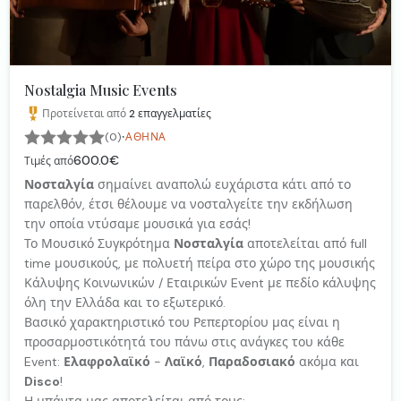
Nostalgia Music Events
Προτείνεται από
2
επαγγελματίες
·
(0)
ΑΘΉΝΑ
600.0€
Τιμές από
Νοσταλγία
σημαίνει αναπολώ ευχάριστα κάτι από το
παρελθόν, έτσι θέλουμε να νοσταλγείτε την εκδήλωση
την οποία ντύσαμε μουσικά για εσάς!
Το Μουσικό Συγκρότημα
Νοσταλγία
αποτελείται από full
time μουσικούς, με πολυετή πείρα στο χώρο της μουσικής
Κάλυψης Κοινωνικών / Εταιρικών Event με πεδίο κάλυψης
όλη την Ελλάδα και το εξωτερικό.
Βασικό χαρακτηριστικό του Ρεπερτορίου μας είναι η
προσαρμοστικότητά του πάνω στις ανάγκες του κάθε
Event:
Ελαφρολαϊκό
-
Λαϊκό
,
Παραδοσιακό
ακόμα και
Disco
!
Η μπάντα μας αποτελείται από τους: