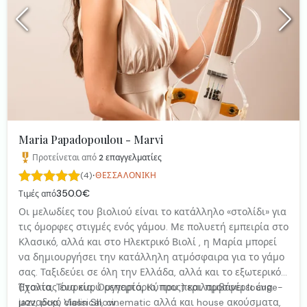
Maria Papadopoulou - Marvi
Προτείνεται από
2
επαγγελματίες
·
(4)
ΘΕΣΣΑΛΟΝΊΚΗ
350.0€
Τιμές από
Οι μελωδίες του βιολιού είναι το κατάλληλο «στολίδι» για
τις όμορφες στιγμές ενός γάμου. Με πολυετή εμπειρία στο
Κλασικό, αλλά και στο Ηλεκτρικό Βιολί , η Μαρία μπορεί
να δημιουργήσει την κατάλληλη ατμόσφαιρα για το γάμο
σας. Ταξιδεύει σε όλη την Ελλάδα, αλλά και το εξωτερικό
(Ιταλία, Τουρκία, Ουγγαρία, Κύπρος) και προσφέρει ένα
Έχοντας ένα ευρύ ρεπερτόριο, που περιλαμβάνει lounge-
μοναδικό Violin Show.
jazz, pop, classical, cinematic αλλά και house ακούσματα,