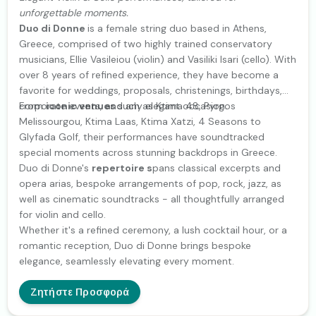
unforgettable moments.
Duo di Donne
is a female string duo based in Athens,
Greece, comprised of two highly trained conservatory
musicians, Ellie Vasileiou (violin) and Vasiliki Isari (cello). With
over 8 years of refined experience, they have become a
favorite for weddings, proposals, christenings, birthdays,
corporate events, and any elegant occasion.
From
iconic venues
such as Ktima 48, Pyrgos
Melissourgou, Ktima Laas, Ktima Xatzi, 4 Seasons to
Glyfada Golf, their performances have soundtracked
special moments across stunning backdrops in Greece.
Duo di Donne's
repertoire s
pans classical excerpts and
opera arias, bespoke arrangements of pop, rock, jazz, as
well as cinematic soundtracks - all thoughtfully arranged
for violin and cello.
Whether it's a refined ceremony, a lush cocktail hour, or a
romantic reception, Duo di Donne brings bespoke
elegance, seamlessly elevating every moment.
Ζητήστε Προσφορά