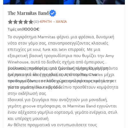
The Marmitas Band
·
(0)
ΚΡΉΤΗ - ΧΑΝΙΆ
1000.0€
Τιμές από
Το συγκρότημα Marmitas φέρνει μια φρέσκια, δυναμική
νότα στον γάμο σας, επαναπροσεγγίζοντας κλασικές
επιτυχίες με soul, funk και latin επιρροές. Με μια
εξαιρετική βασική τραγουδίστρια που θυμίζει την Amy
Winehouse, αυτό το διεθνές σχήμα από έμπειρους
μουσικούς προσφέρει μια ζωντανή εμπειρία γεμάτη
Ευέλικτες συνθέσεις, από τρίο έως πλήρη 10μελή μπάντα
ενέργεια για όλες τις ηλικίες. Από τον Ray Charles μέχρι
(με πνευστά και έγχορδα), τους επιτρέπουν να
τον Bruno Mars, το πλούσιο ρεπερτόριό τους κρατά την
προσαρμόζονται σε κάθε χώρο, ενώ προαιρετικά jazz σετ
πίστα γεμάτη όλο το βράδυ.
για το cocktail hour και το δείπνο προσθέτουν κομψότητα
στην εκδήλωσή σας.
Ιδανικοί για ζευγάρια που αναζητούν μια μοναδική,
γεμάτη groove ατμόσφαιρα, οι Marmitas Band εγγυώνται
έναν αξέχαστο γαμήλιο εορτασμό, γεμάτο ενέργεια, στυλ
και υπέροχη μουσική.
Αν θέλετε πραγματικά να εντυπωσιάσετε τους