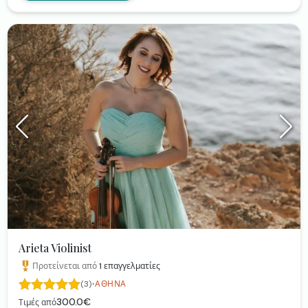
ρυθμό όπως Ιστορία μου Αμαρτία μου, το Μινόρε της
Αυγής, Πάρε την Ταχεία κλπ
Arieta Violinist
Προτείνεται από
1
επαγγελματίες
·
(3)
ΑΘΉΝΑ
300.0€
Τιμές από