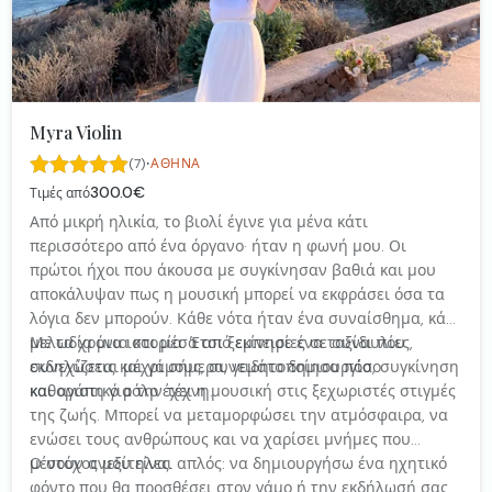
Myra Violin
·
(7)
ΑΘΉΝΑ
300.0€
Τιμές από
Από μικρή ηλικία, το βιολί έγινε για μένα κάτι
περισσότερο από ένα όργανο· ήταν η φωνή μου. Οι
πρώτοι ήχοι που άκουσα με συγκίνησαν βαθιά και μου
αποκάλυψαν πως η μουσική μπορεί να εκφράσει όσα τα
λόγια δεν μπορούν. Κάθε νότα ήταν ένα συναίσθημα, κάθε
μελωδία μια ιστορία. Έτσι ξεκίνησε ένα ταξίδι που
Με τα χρόνια και μέσα από εμπειρίες σε συναυλίες,
συνεχίζεται μέχρι σήμερα, γεμάτο δημιουργία, συγκίνηση
εκδηλώσεις και γάμους, συνειδητοποίησα πόσο
και αγάπη για την τέχνη.
καθοριστικό ρόλο έχει η μουσική στις ξεχωριστές στιγμές
της ζωής. Μπορεί να μεταμορφώσει την ατμόσφαιρα, να
ενώσει τους ανθρώπους και να χαρίσει μνήμες που
μένουν ανεξίτηλες.
Ο στόχος μου είναι απλός: να δημιουργήσω ένα ηχητικό
φόντο που θα προσθέσει στον γάμο ή την εκδήλωσή σας