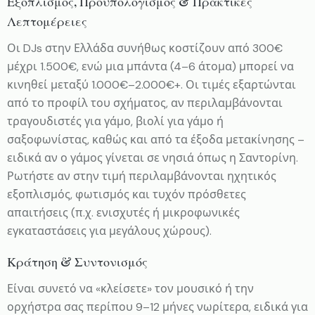
Εξοπλισμός, Προϋπολογισμός & Πρακτικές
Λεπτομέρειες
Οι DJs στην Ελλάδα συνήθως κοστίζουν από 300€
μέχρι 1.500€, ενώ μια μπάντα (4–6 άτομα) μπορεί να
κινηθεί μεταξύ 1.000€–2.000€+. Οι τιμές εξαρτώνται
από το προφίλ του σχήματος, αν περιλαμβάνονται
τραγουδιστές για γάμο, βιολί για γάμο ή
σαξοφωνίστας, καθώς και από τα έξοδα μετακίνησης –
ειδικά αν ο γάμος γίνεται σε νησιά όπως η Σαντορίνη.
Ρωτήστε αν στην τιμή περιλαμβάνονται ηχητικός
εξοπλισμός, φωτισμός και τυχόν πρόσθετες
απαιτήσεις (π.χ. ενισχυτές ή μικροφωνικές
εγκαταστάσεις για μεγάλους χώρους).
Κράτηση & Συντονισμός
Είναι συνετό να «κλείσετε» τον μουσικό ή την
ορχήστρα σας περίπου 9–12 μήνες νωρίτερα, ειδικά για