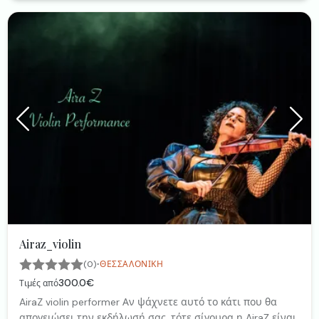
Airaz_violin
·
(0)
ΘΕΣΣΑΛΟΝΊΚΗ
300.0€
Τιμές από
AiraZ violin performer Αν ψάχνετε αυτό το κάτι που θα
απογειώσει την εκδήλωσή σας, τότε σίγουρα η AiraΖ είναι