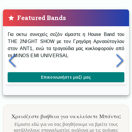
Featured Bands
Prestige The Band
Για οκτω συνεχείς σεζόν είμαστε η House Band του
Ρ
THE 2NIGHT SHOW με τον Γρηγόρη Αρναούτογλου
στον ANT1, ενώ τα τραγούδια μας κυκλοφορούν από
δ
τη MINOS EMI UNIVERSAL
δ
κ
Επικοινωνήστε μαζί μας
Χρειάζεστε βοήθεια για να κλείσετε
Μπάντα
;
Είμαστε εδώ για να σας βοηθήσουμε να βρείτε τους
κατάλληλους επαγγελματίες ανάλογα με τις ανάγκες