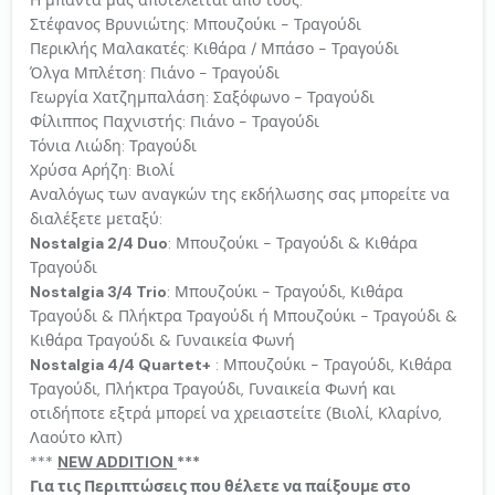
Στέφανος Βρυνιώτης: Μπουζούκι - Τραγούδι
Περικλής Μαλακατές: Κιθάρα / Μπάσο - Τραγούδι
Όλγα Μπλέτση: Πιάνο - Τραγούδι
Γεωργία Χατζημπαλάση: Σαξόφωνο - Τραγούδι
Φίλιππος Παχνιστής: Πιάνο - Τραγούδι
Τόνια Λιώδη: Τραγούδι
Χρύσα Αρήζη: Βιολί
Αναλόγως των αναγκών της εκδήλωσης σας μπορείτε να
διαλέξετε μεταξύ:
Nostalgia 2/4 Duo
: Μπουζούκι - Τραγούδι & Κιθάρα
Τραγούδι
Nostalgia 3/4 Trio
: Μπουζούκι - Τραγούδι, Κιθάρα
Τραγούδι & Πλήκτρα Τραγούδι ή Μπουζούκι - Τραγούδι &
Κιθάρα Τραγούδι & Γυναικεία Φωνή
Nostalgia 4/4 Quartet+
: Μπουζούκι - Τραγούδι, Κιθάρα
Τραγούδι, Πλήκτρα Τραγούδι, Γυναικεία Φωνή και
οτιδήποτε εξτρά μπορεί να χρειαστείτε (Βιολί, Κλαρίνο,
Λαούτο κλπ)
***
NEW ΑDDITION
***
Για τις Περιπτώσεις που θέλετε να παίξουμε στο