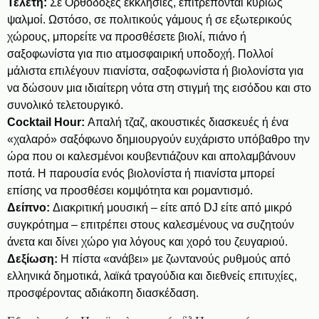
Τελετή:
Σε Ορθόδοξες εκκλησίες, επιτρέπονται κυρίως
ψαλμοί. Ωστόσο, σε πολιτικούς γάμους ή σε εξωτερικούς
χώρους, μπορείτε να προσθέσετε βιολί, πιάνο ή
σαξοφωνίστα για πιο ατμοσφαιρική υποδοχή. Πολλοί
μάλιστα επιλέγουν πιανίστα, σαξοφωνίστα ή βιολονίστα για
να δώσουν μια ιδιαίτερη νότα στη στιγμή της εισόδου και στο
συνολικό τελετουργικό.
Cocktail Hour:
Απαλή τζαζ, ακουστικές διασκευές ή ένα
«χαλαρό» σαξόφωνο δημιουργούν ευχάριστο υπόβαθρο την
ώρα που οι καλεσμένοι κουβεντιάζουν και απολαμβάνουν
ποτά. Η παρουσία ενός βιολονίστα ή πιανίστα μπορεί
επίσης να προσθέσει κομψότητα και ρομαντισμό.
Δείπνο:
Διακριτική μουσική – είτε από DJ είτε από μικρό
συγκρότημα – επιτρέπει στους καλεσμένους να συζητούν
άνετα και δίνει χώρο για λόγους και χορό του ζευγαριού.
Δεξίωση:
Η πίστα «ανάβει» με ζωντανούς ρυθμούς από
ελληνικά δημοτικά, λαϊκά τραγούδια και διεθνείς επιτυχίες,
προσφέροντας αδιάκοπη διασκέδαση.