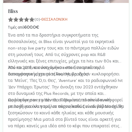
Bliss
·
(0)
ΘΕΣΣΑΛΟΝΊΚΗ
600.0€
Τιμές από
Ένα από τα πιο δραστήρια συγκροτήματα της
Θεσσαλονίκης, οι Bliss είναι γνωστοί για τα εκρηκτικά
non-stop live party τους και το πάντρεμα πολλών ειδών
στη μουσική τους. Από τις σύχρονες pop και R&B
ελληνικές και ξένες επιτυχίες, μέχρι τα hits των 80s και
70s και με ένα συνεχόμενο setlist, το οποίο κυλά
Από το 2018, και όσο ανήκαν στο δυναμικό της
ασταμάτητα μέχρι το τέλος της βραδιάς!
δισκογραφικής εταιρίας Real Music, έχουν κυκλοφορήσει
τα ‘Μείνε’, ‘Πες Ό,τι Θες’, ‘Aventure’ και το ραδιοφωνικό hit
'Δεν Υπάρχει Έρωτας'. Την άνοιξη του 2023 εντάχθηκαν
στο δυναμικό της Plus Records, με την οποία και
κυκλοφόρησαν το 'Δεν Θα Περιμένω', το οποίο κυκλοφορεί
Ως μία live party μπάντα, οι Bliss αποτελούν ιδανική
με το βίντεο κλιπ του, σε σκηνοθεσία Συνοδινού Μοσχίδη.
επιλογή για ένα γαμήλιο πάρτυ, καθώς είναι βέβαιο ότι θα
ξεσηκώσουν το κοινό κάθε ηλικίας και κάθε μουσικής
προτίμησης! Μια ματιά στα βίντεό τους είναι αρκετή για
να πάρει κανείς μια ιδέα από το κέφι που επικρατεί στις