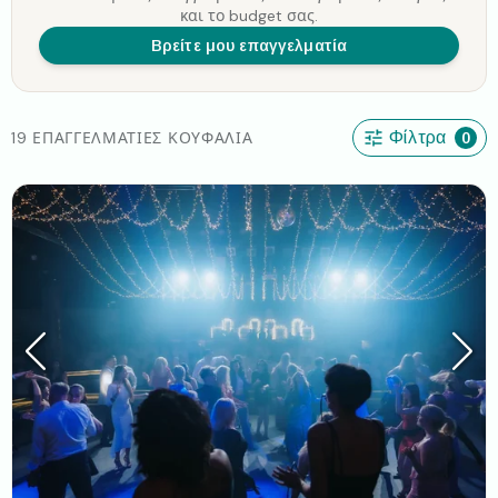
και το budget σας.
Βρείτε μου επαγγελματία
19 ΕΠΑΓΓΕΛΜΑΤΊΕΣ ΚΟΥΦΆΛΙΑ
Φίλτρα
0