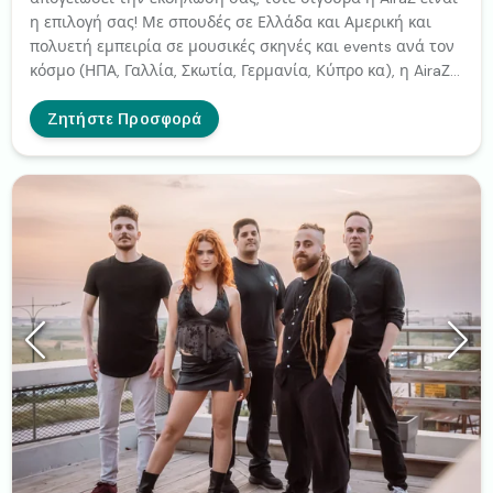
η επιλογή σας! Με σπουδές σε Ελλάδα και Αμερική και
πολυετή εμπειρία σε μουσικές σκηνές και events ανά τον
κόσμο (ΗΠΑ, Γαλλία, Σκωτία, Γερμανία, Κύπρο κα), η AiraΖ
με τη δυναμική και ταυτόχρονα κομψή της παρουσία, τον
απαράμιλλο ήχο, την εκπληκτική δεξιοτεχνία, την
Ζητήστε Προσφορά
αισθητική, την ποιότητα και τον επαγγελματισμό της,
αποτελεί εγγύηση για μια ξεχωριστή και αξέχαστη
εκδήλωση! Με κλασικό ή/ και ηλεκτρικό βιολί, συνοδεία
τεχνολογίας και ευρύ ρεπερτόριο που περιλαμβάνει
κλασική, κινηματογραφική, jazz, lounge, αλλά και ποπ, ροκ
και electro μουσική, είναι η κατάλληλη επιλογή για κάθε
ζευγάρι που θέλει να δώσει ένα ιδιαίτερο χρώμα στην
ημέρα του γάμου του. Πρόταση γάμου, δείπνο, είσοδος
ζευγαριού, πρώτος χορός και για τα ζευγάρια που
τολμούν το κάτι διαφορετικό και εντυπωσιακό, ένα
δυναμικό show, ή/ και μουσική πάρτυ! Και επειδή κάθε
event είναι μοναδικό, το ίδιο μοναδική οφείλει να είναι
και η μουσική του. Θα είναι χαρά μου να
επικοινωνήσουμε και να επιλέξουμε μαζί τη μουσική που
θα αγκαλιάσει το δικό σας!