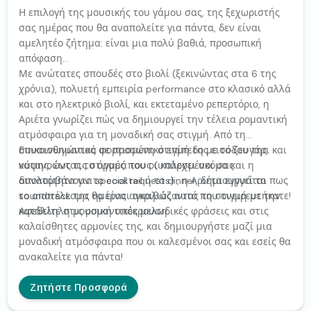
Η επιλογή της μουσικής του γάμου σας, της ξεχωριστής
σας ημέρας που θα αναπολείτε για πάντα, δεν είναι
αμελητέο ζήτημα: είναι μια πολύ βαθιά, προσωπική
απόφαση...
Με ανώτατες σπουδές στο βιολί (ξεκινώντας στα 6 της
χρόνια), πολυετή εμπειρία performance στο κλασικό αλλά
και στο ηλεκτρικό βιολί, και εκτεταμένο ρεπερτόριο, η
Αριέτα γνωρίζει πώς να δημιουργεί την τέλεια ρομαντική
ατμόσφαιρα για τη μοναδική σας στιγμή. Από τη
συναισθηματικά φορτισμένη στιγμή της εισόδου της
Επικοινωνώντας σε προσωπικό επίπεδο με το ζευγάρι και
νύφης, έως τις στιγμές που οι καλεσμένοι σας
κατανοώντας το όραμά τους (υπάρχει ακόμα και η
απολαμβάνουν το cocktail ή το dinner, δημιουργεί το
δυνατότητα για special requests) , η Αριέτα εγγυάται πως
soundtrack της ημέρας αγκαλιάζοντας τη στιγμή με την
το αποτέλεσμα θα είναι ακριβώς αυτό που ονειρευτήκατε!
κατάλληλη μουσική υπόκρουση.
Αφεθείτε στις ρομαντικές μελωδικές φράσεις και στις
καλαίσθητες αρμονίες της, και δημιουργήστε μαζί μια
μοναδική ατμόσφαιρα που οι καλεσμένοι σας και εσείς θα
ανακαλείτε για πάντα!
Ζητήστε Προσφορά