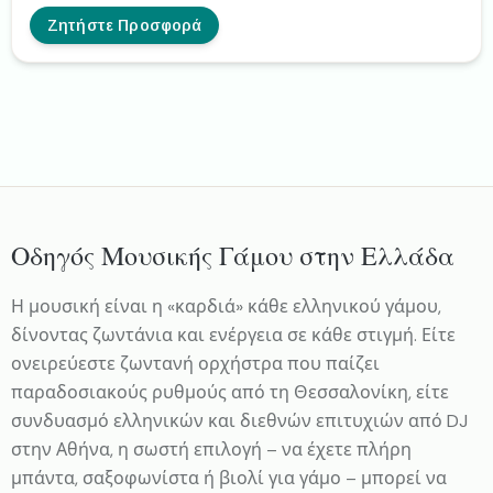
εμφανίσεις τους! Με ζωντανή διάρκεια που καλύπτει τις
πλέον απαιτητικές διοργανώσεις και με ποικιλία
Ζητήστε Προσφορά
ρεπερτορίου που ικανοποιεί και τα πιο δύσκολα γούστα,
οι Bliss έχουν εμφανιστεί σε δεκάδες γάμους ζωντανά, με
όλες τους τις εμφανίσεις να αποτελούν μία ευχάριστη
ανάμνηση για όλους τους καλεσμένους.
Οδηγός Μουσικής Γάμου στην Ελλάδα
Η μουσική είναι η «καρδιά» κάθε ελληνικού γάμου,
δίνοντας ζωντάνια και ενέργεια σε κάθε στιγμή. Είτε
ονειρεύεστε ζωντανή ορχήστρα που παίζει
παραδοσιακούς ρυθμούς από τη Θεσσαλονίκη, είτε
συνδυασμό ελληνικών και διεθνών επιτυχιών από DJ
στην Αθήνα, η σωστή επιλογή – να έχετε πλήρη
μπάντα, σαξοφωνίστα ή βιολί για γάμο – μπορεί να