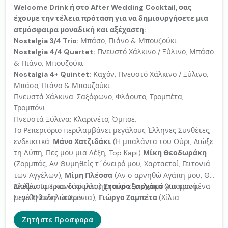
Welcome Drink ή στο After Wedding Cocktail, σας
έχουμε την τέλεια πρόταση για να δημιουργήσετε μια
ατμόσφαιρα μοναδική και αξέχαστη:
Nostalgia 3/4 Trio:
Μπάσο, Πιάνο & Μπουζούκι.
Nostalgia 4/4 Quartet:
Πνευστό Χάλκινο / Ξύλινο, Μπάσο
& Πιάνο, Μπουζούκι.
Nostalgia 4+ Quintet:
Καχόν, Πνευστό Χάλκινο / Ξύλινο,
Μπάσο, Πιάνο & Μπουζούκι.
Πνευστά Χάλκινα: Σαξόφωνο, Φλάουτο, Τρομπέτα,
Τρομπόνι.
Πνευστά Ξύλινα: Κλαρινέτο, Όμποε.
Το Ρεπερτόριο περιλαμβάνει μεγάλους Έλληνες Συνθέτες,
ενδεικτικά:
Μάνο Χατζιδάκι
(Η μπαλάντα του Ούρι, Διώξε
τη Λύπη, Πες μου μια Λέξη, Top Kapi)
Μίκη Θεοδωράκη
(Ζορμπάς, Αν Θυμηθείς τ΄όνειρό μου, Χαρταετοί, Γειτονιά
των Αγγέλων),
Μίμη Πλέσσα
(Αν σ αρνηθώ Αγάπη μου, Θα
Κλέψω Τα Τριαντάφυλλα)
Διαθέτουμε και δικό μας ηχητικό εξοπλισμό για ορισμένα
Σταύρο Ξαρχάκο
(Υπομονή,
Στου Όθωνα τα Χρόνια),
μεγέθη εκδηλώσεων.
Γιώργο Ζαμπέτα
(Χίλια
Περιστέρια, Αλήτη, Η Βαλίτσα) ακόμα και διασκευές /
παραλλαγές αγαπημένων τραγουδιών σε πιο Upbeat
Ζητήστε Προσφορά