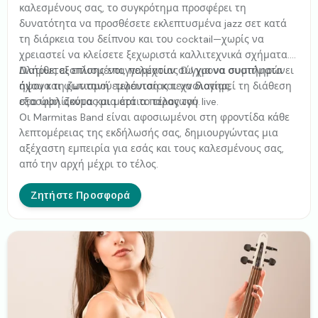
καλεσμένους σας, το συγκρότημα προσφέρει τη
δυνατότητα να προσθέσετε εκλεπτυσμένα jazz σετ κατά
τη διάρκεια του δείπνου και του cocktail—χωρίς να
χρειαστεί να κλείσετε ξεχωριστά καλλιτεχνικά σχήματα.
Διατίθεται επίσης επαγγελματίας DJ για να συμπληρώνει
Πλήρως εξοπλισμένοι, παρέχουν σύγχρονα συστήματα
άψογα τη ζωντανή εμφάνιση και να διατηρεί τη διάθεση
ήχου και φωτισμού τελευταίας τεχνολογίας,
στα ύψη ακόμα και μετά το τέλος του live.
εξασφαλίζοντας μια άρτια παραγωγή.
Οι Marmitas Band είναι αφοσιωμένοι στη φροντίδα κάθε
λεπτομέρειας της εκδήλωσής σας, δημιουργώντας μια
αξέχαστη εμπειρία για εσάς και τους καλεσμένους σας,
από την αρχή μέχρι το τέλος.
Ζητήστε Προσφορά