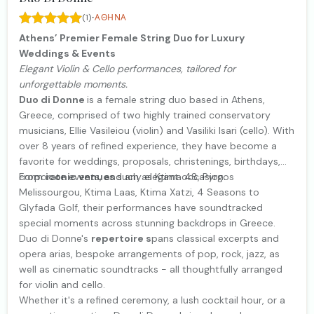
·
(1)
ΑΘΉΝΑ
Athens’ Premier Female String Duo for Luxury
Weddings & Events
Elegant Violin & Cello performances, tailored for
unforgettable moments.
Duo di Donne
is a female string duo based in Athens,
Greece, comprised of two highly trained conservatory
musicians, Ellie Vasileiou (violin) and Vasiliki Isari (cello). With
over 8 years of refined experience, they have become a
favorite for weddings, proposals, christenings, birthdays,
corporate events, and any elegant occasion.
From
iconic venues
such as Ktima 48, Pyrgos
Melissourgou, Ktima Laas, Ktima Xatzi, 4 Seasons to
Glyfada Golf, their performances have soundtracked
special moments across stunning backdrops in Greece.
Duo di Donne's
repertoire s
pans classical excerpts and
opera arias, bespoke arrangements of pop, rock, jazz, as
well as cinematic soundtracks - all thoughtfully arranged
for violin and cello.
Whether it's a refined ceremony, a lush cocktail hour, or a