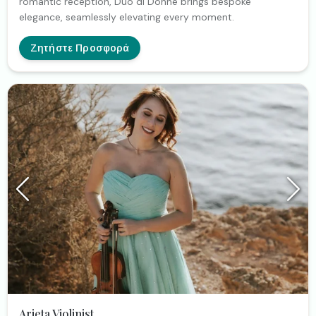
romantic reception, Duo di Donne brings bespoke
elegance, seamlessly elevating every moment.
Ζητήστε Προσφορά
Arieta Violinist