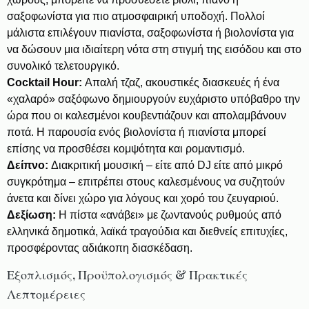
σαξοφωνίστα για πιο ατμοσφαιρική υποδοχή. Πολλοί
μάλιστα επιλέγουν πιανίστα, σαξοφωνίστα ή βιολονίστα για
να δώσουν μια ιδιαίτερη νότα στη στιγμή της εισόδου και στο
συνολικό τελετουργικό.
Cocktail Hour:
Απαλή τζαζ, ακουστικές διασκευές ή ένα
«χαλαρό» σαξόφωνο δημιουργούν ευχάριστο υπόβαθρο την
ώρα που οι καλεσμένοι κουβεντιάζουν και απολαμβάνουν
ποτά. Η παρουσία ενός βιολονίστα ή πιανίστα μπορεί
επίσης να προσθέσει κομψότητα και ρομαντισμό.
Δείπνο:
Διακριτική μουσική – είτε από DJ είτε από μικρό
συγκρότημα – επιτρέπει στους καλεσμένους να συζητούν
άνετα και δίνει χώρο για λόγους και χορό του ζευγαριού.
Δεξίωση:
Η πίστα «ανάβει» με ζωντανούς ρυθμούς από
ελληνικά δημοτικά, λαϊκά τραγούδια και διεθνείς επιτυχίες,
προσφέροντας αδιάκοπη διασκέδαση.
Εξοπλισμός, Προϋπολογισμός & Πρακτικές
Λεπτομέρειες