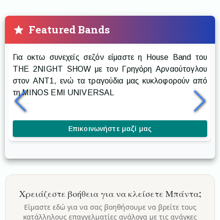
Featured Bands
Prestige The Band
Για οκτω συνεχείς σεζόν είμαστε η House Band του
Ρ
THE 2NIGHT SHOW με τον Γρηγόρη Αρναούτογλου
στον ANT1, ενώ τα τραγούδια μας κυκλοφορούν από
δ
τη MINOS EMI UNIVERSAL
δ
κ
Επικοινωνήστε μαζί μας
Χρειάζεστε βοήθεια για να κλείσετε
Μπάντα
;
Είμαστε εδώ για να σας βοηθήσουμε να βρείτε τους
κατάλληλους επαγγελματίες ανάλογα με τις ανάγκες