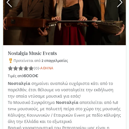
Nostalgia Music Events
Προτείνεται από
2
επαγγελματίες
·
(0)
ΑΘΉΝΑ
600.0€
Τιμές από
Νοσταλγία
σημαίνει αναπολώ ευχάριστα κάτι από το
παρελθόν, έτσι θέλουμε να νοσταλγείτε την εκδήλωση
την οποία ντύσαμε μουσικά για εσάς!
Το Μουσικό Συγκρότημα
Νοσταλγία
αποτελείται από full
time μουσικούς, με πολυετή πείρα στο χώρο της μουσικής
Κάλυψης Κοινωνικών / Εταιρικών Event με πεδίο κάλυψης
όλη την Ελλάδα και το εξωτερικό.
Βασικό χαρακτηριστικό του Ρεπερτορίου μας είναι η