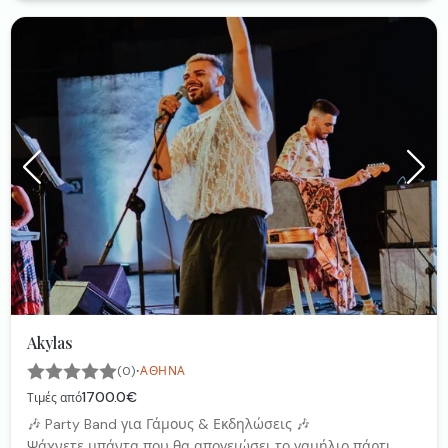
Akylas
·
(0)
ΑΘΉΝΑ
1700.0€
Τιμές από
🎶 Party Band για Γάμους & Εκδηλώσεις 🎶
Ψάχνετε μπάντα που θα απογειώσει το γαμήλιο πάρτι