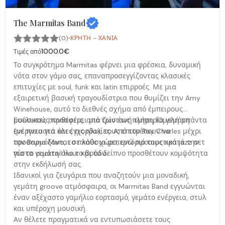
The Marmitas Band
·
(0)
ΚΡΉΤΗ - ΧΑΝΙΆ
1000.0€
Τιμές από
Το συγκρότημα Marmitas φέρνει μια φρέσκια, δυναμική
νότα στον γάμο σας, επαναπροσεγγίζοντας κλασικές
επιτυχίες με soul, funk και latin επιρροές. Με μια
εξαιρετική βασική τραγουδίστρια που θυμίζει την Amy
Winehouse, αυτό το διεθνές σχήμα από έμπειρους
μουσικούς προσφέρει μια ζωντανή εμπειρία γεμάτη
Ευέλικτες συνθέσεις, από τρίο έως πλήρη 10μελή μπάντα
ενέργεια για όλες τις ηλικίες. Από τον Ray Charles μέχρι
(με πνευστά και έγχορδα), τους επιτρέπουν να
τον Bruno Mars, το πλούσιο ρεπερτόριό τους κρατά την
προσαρμόζονται σε κάθε χώρο, ενώ προαιρετικά jazz σετ
πίστα γεμάτη όλο το βράδυ.
για το cocktail hour και το δείπνο προσθέτουν κομψότητα
στην εκδήλωσή σας.
Ιδανικοί για ζευγάρια που αναζητούν μια μοναδική,
γεμάτη groove ατμόσφαιρα, οι Marmitas Band εγγυώνται
έναν αξέχαστο γαμήλιο εορτασμό, γεμάτο ενέργεια, στυλ
και υπέροχη μουσική.
Αν θέλετε πραγματικά να εντυπωσιάσετε τους