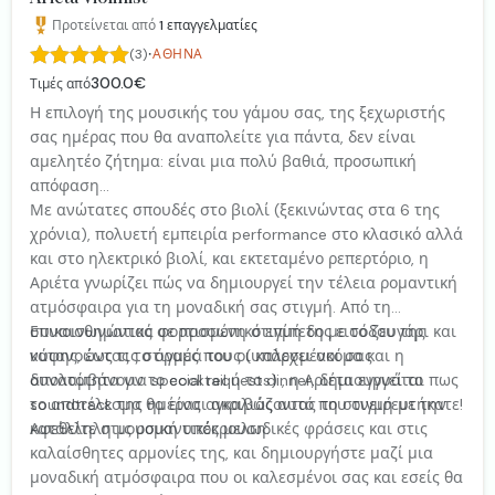
Προτείνεται από
1
επαγγελματίες
·
(3)
ΑΘΉΝΑ
300.0€
Τιμές από
Η επιλογή της μουσικής του γάμου σας, της ξεχωριστής
σας ημέρας που θα αναπολείτε για πάντα, δεν είναι
αμελητέο ζήτημα: είναι μια πολύ βαθιά, προσωπική
απόφαση...
Με ανώτατες σπουδές στο βιολί (ξεκινώντας στα 6 της
χρόνια), πολυετή εμπειρία performance στο κλασικό αλλά
και στο ηλεκτρικό βιολί, και εκτεταμένο ρεπερτόριο, η
Αριέτα γνωρίζει πώς να δημιουργεί την τέλεια ρομαντική
ατμόσφαιρα για τη μοναδική σας στιγμή. Από τη
συναισθηματικά φορτισμένη στιγμή της εισόδου της
Επικοινωνώντας σε προσωπικό επίπεδο με το ζευγάρι και
νύφης, έως τις στιγμές που οι καλεσμένοι σας
κατανοώντας το όραμά τους (υπάρχει ακόμα και η
απολαμβάνουν το cocktail ή το dinner, δημιουργεί το
δυνατότητα για special requests) , η Αριέτα εγγυάται πως
soundtrack της ημέρας αγκαλιάζοντας τη στιγμή με την
το αποτέλεσμα θα είναι ακριβώς αυτό που ονειρευτήκατε!
κατάλληλη μουσική υπόκρουση.
Αφεθείτε στις ρομαντικές μελωδικές φράσεις και στις
καλαίσθητες αρμονίες της, και δημιουργήστε μαζί μια
μοναδική ατμόσφαιρα που οι καλεσμένοι σας και εσείς θα