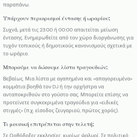
παραπάνω.
Υπάρχουν περιορισμοί έντασης ή ωραρίου;
Συχνά, μετά τις 23:00 ή 00:00 απαιτείται μείωση
έντασης. Ενημερωθείτε από τον χώρο διοργάνωσης για
τυχόν τοπικούς ή δημοτικούς κανονισμούς σχετικά με
το ωράριο.
Μπορούμε να δώσουμε λίστα τραγουδιών;
Βεβαίως. Μια λίστα με αγαπημένα και «απαγορευμένα»
κομμάτια βοηθά τον DJ ή την ορχήστρα να
ανταποκριθούν στο γούστο σας. Μπορείτε επίσης να
προτείνετε συγκεκριμένα τραγούδια για «ειδικές
στιγμές» (π.χ. είσοδος ζευγαριού, πρώτος χορός).
Τι μουσική επιτρέπεται στην τελετή;
Σε Ορθόδοξες εκκλησίες, κυρίως ψαλμοί. Σε πολιτικό