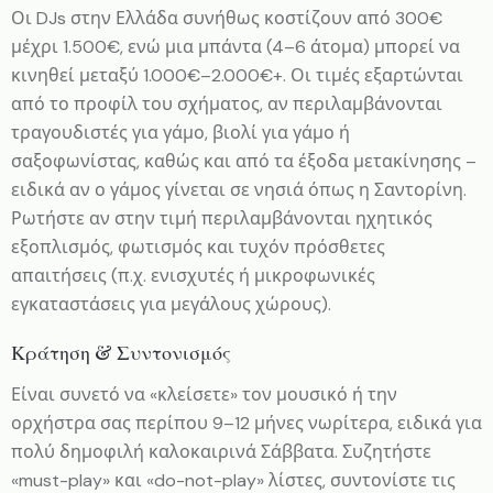
Οι DJs στην Ελλάδα συνήθως κοστίζουν από 300€
μέχρι 1.500€, ενώ μια μπάντα (4–6 άτομα) μπορεί να
κινηθεί μεταξύ 1.000€–2.000€+. Οι τιμές εξαρτώνται
από το προφίλ του σχήματος, αν περιλαμβάνονται
τραγουδιστές για γάμο, βιολί για γάμο ή
σαξοφωνίστας, καθώς και από τα έξοδα μετακίνησης –
ειδικά αν ο γάμος γίνεται σε νησιά όπως η Σαντορίνη.
Ρωτήστε αν στην τιμή περιλαμβάνονται ηχητικός
εξοπλισμός, φωτισμός και τυχόν πρόσθετες
απαιτήσεις (π.χ. ενισχυτές ή μικροφωνικές
εγκαταστάσεις για μεγάλους χώρους).
Κράτηση & Συντονισμός
Είναι συνετό να «κλείσετε» τον μουσικό ή την
ορχήστρα σας περίπου 9–12 μήνες νωρίτερα, ειδικά για
πολύ δημοφιλή καλοκαιρινά Σάββατα. Συζητήστε
«must-play» και «do-not-play» λίστες, συντονίστε τις