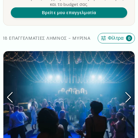
και το budget σας.
Βρείτε μου επαγγελματία
18 ΕΠΑΓΓΕΛΜΑΤΊΕΣ ΛΉΜΝΟΣ - ΜΎΡΙΝΑ
Φίλτρα
0