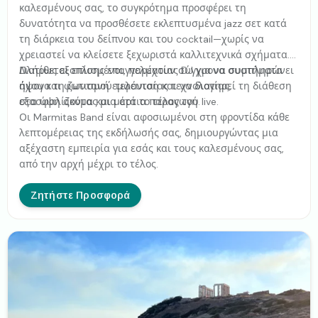
καλεσμένους σας, το συγκρότημα προσφέρει τη
δυνατότητα να προσθέσετε εκλεπτυσμένα jazz σετ κατά
τη διάρκεια του δείπνου και του cocktail—χωρίς να
χρειαστεί να κλείσετε ξεχωριστά καλλιτεχνικά σχήματα.
Διατίθεται επίσης επαγγελματίας DJ για να συμπληρώνει
Πλήρως εξοπλισμένοι, παρέχουν σύγχρονα συστήματα
άψογα τη ζωντανή εμφάνιση και να διατηρεί τη διάθεση
ήχου και φωτισμού τελευταίας τεχνολογίας,
στα ύψη ακόμα και μετά το τέλος του live.
εξασφαλίζοντας μια άρτια παραγωγή.
Οι Marmitas Band είναι αφοσιωμένοι στη φροντίδα κάθε
λεπτομέρειας της εκδήλωσής σας, δημιουργώντας μια
αξέχαστη εμπειρία για εσάς και τους καλεσμένους σας,
από την αρχή μέχρι το τέλος.
Ζητήστε Προσφορά