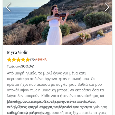
Myra Violin
·
(7)
ΑΘΉΝΑ
300.0€
Τιμές από
Από μικρή ηλικία, το βιολί έγινε για μένα κάτι
περισσότερο από ένα όργανο· ήταν η φωνή μου. Οι
πρώτοι ήχοι που άκουσα με συγκίνησαν βαθιά και μου
αποκάλυψαν πως η μουσική μπορεί να εκφράσει όσα τα
λόγια δεν μπορούν. Κάθε νότα ήταν ένα συναίσθημα, κάθε
μελωδία μια ιστορία. Έτσι ξεκίνησε ένα ταξίδι που
Με τα χρόνια και μέσα από εμπειρίες σε συναυλίες,
συνεχίζεται μέχρι σήμερα, γεμάτο δημιουργία, συγκίνηση
εκδηλώσεις και γάμους, συνειδητοποίησα πόσο
και αγάπη για την τέχνη.
καθοριστικό ρόλο έχει η μουσική στις ξεχωριστές στιγμές