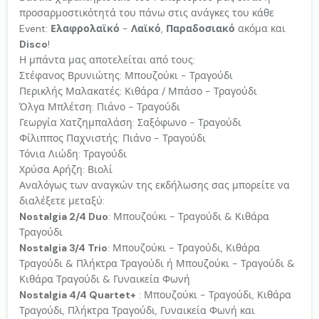
προσαρμοστικότητά του πάνω στις ανάγκες του κάθε
Event:
Ελαφρολαϊκό
-
Λαϊκό
,
Παραδοσιακό
ακόμα και
Disco
!
Η μπάντα μας αποτελείται από τους:
Στέφανος Βρυνιώτης: Μπουζούκι - Τραγούδι
Περικλής Μαλακατές: Κιθάρα / Μπάσο - Τραγούδι
Όλγα Μπλέτση: Πιάνο - Τραγούδι
Γεωργία Χατζημπαλάση: Σαξόφωνο - Τραγούδι
Φίλιππος Παχνιστής: Πιάνο - Τραγούδι
Τόνια Λιώδη: Τραγούδι
Χρύσα Αρήζη: Βιολί
Αναλόγως των αναγκών της εκδήλωσης σας μπορείτε να
διαλέξετε μεταξύ:
Nostalgia 2/4 Duo
: Μπουζούκι - Τραγούδι & Κιθάρα
Τραγούδι
Nostalgia 3/4 Trio
: Μπουζούκι - Τραγούδι, Κιθάρα
Τραγούδι & Πλήκτρα Τραγούδι ή Μπουζούκι - Τραγούδι &
Κιθάρα Τραγούδι & Γυναικεία Φωνή
Nostalgia 4/4 Quartet+
: Μπουζούκι - Τραγούδι, Κιθάρα
Τραγούδι, Πλήκτρα Τραγούδι, Γυναικεία Φωνή και