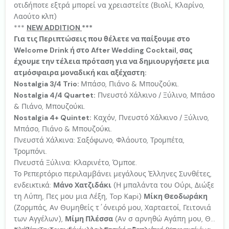
οτιδήποτε εξτρά μπορεί να χρειαστείτε (Βιολί, Κλαρίνο,
Λαούτο κλπ)
***
NEW ΑDDITION
***
Για τις Περιπτώσεις που θέλετε να παίξουμε στο
Welcome Drink ή στο After Wedding Cocktail, σας
έχουμε την τέλεια πρόταση για να δημιουργήσετε μια
ατμόσφαιρα μοναδική και αξέχαστη:
Nostalgia 3/4 Trio:
Μπάσο, Πιάνο & Μπουζούκι.
Nostalgia 4/4 Quartet:
Πνευστό Χάλκινο / Ξύλινο, Μπάσο
& Πιάνο, Μπουζούκι.
Nostalgia 4+ Quintet:
Καχόν, Πνευστό Χάλκινο / Ξύλινο,
Μπάσο, Πιάνο & Μπουζούκι.
Πνευστά Χάλκινα: Σαξόφωνο, Φλάουτο, Τρομπέτα,
Τρομπόνι.
Πνευστά Ξύλινα: Κλαρινέτο, Όμποε.
Το Ρεπερτόριο περιλαμβάνει μεγάλους Έλληνες Συνθέτες,
ενδεικτικά:
Μάνο Χατζιδάκι
(Η μπαλάντα του Ούρι, Διώξε
τη Λύπη, Πες μου μια Λέξη, Top Kapi)
Μίκη Θεοδωράκη
(Ζορμπάς, Αν Θυμηθείς τ΄όνειρό μου, Χαρταετοί, Γειτονιά
των Αγγέλων),
Μίμη Πλέσσα
(Αν σ αρνηθώ Αγάπη μου, Θα