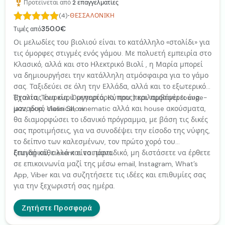
Προτείνεται από
2
επαγγελματίες
·
(4)
ΘΕΣΣΑΛΟΝΊΚΗ
350.0€
Τιμές από
Οι μελωδίες του βιολιού είναι το κατάλληλο «στολίδι» για
τις όμορφες στιγμές ενός γάμου. Με πολυετή εμπειρία στο
Κλασικό, αλλά και στο Ηλεκτρικό Βιολί , η Μαρία μπορεί
να δημιουργήσει την κατάλληλη ατμόσφαιρα για το γάμο
σας. Ταξιδεύει σε όλη την Ελλάδα, αλλά και το εξωτερικό
(Ιταλία, Τουρκία, Ουγγαρία, Κύπρος) και προσφέρει ένα
Έχοντας ένα ευρύ ρεπερτόριο, που περιλαμβάνει lounge-
μοναδικό Violin Show.
jazz, pop, classical, cinematic αλλά και house ακούσματα,
θα διαμορφώσει το ιδανικό πρόγραμμα, με βάση τις δικές
σας προτιμήσεις, για να συνοδέψει την είσοδο της νύφης,
το δείπνο των καλεσμένων, τον πρώτο χορό του
ζευγαριού, αλλά και το πάρτι.
Επειδή κάθε event είναι μοναδικό, μη διστάσετε να έρθετε
σε επικοινωνία μαζί της μέσω email, Instagram, What’s
App, Viber και να συζητήσετε τις ιδέες και επιθυμίες σας
για την ξεχωριστή σας ημέρα.
Ζητήστε Προσφορά