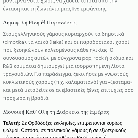
μοντέρνα νότα, χωρίς να χάσετε τίποτα από την
ένταση και τη ζωντάνια μιας live εμφάνισης.
Δημοφιλή Είδη & Παραδόσεις
Στους ελληνικούς γάμους κυριαρχούν τα δημοτικά
(dimotika), τα λαϊκά (laïka) και οι παραδοσιακοί χοροί
που ξεσηκώνουν καλεσμένους κάθε ηλικίας. Ο
συνδυασμός αυτών με σύγχρονα pop, rock ή ακόμα και
R&B κομμάτια δημιουργεί μια ισορροπημένη λίστα
τραγουδιών. Για παράδειγμα, ξεκινήστε με γνωστούς
κυκλωτικούς χορούς (π.χ. καλαματιανό) για «ζέσταμα»
και μετά μεταβείτε σε ανεβαστικές ξένες επιτυχίες όσο
προχωρά η βραδιά.
Μουσική Καθ’ Όλη τη Διάρκεια της Ημέρας
Τελετή:
Σε Ορθόδοξες εκκλησίες, επιτρέπονται κυρίως
ψαλμοί. Ωστόσο, σε πολιτικούς γάμους ή σε εξωτερικούς
χώρους, μπορείτε να προσθέσετε βιολί, πιάνο ή