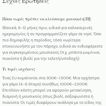
Συχνές Ερωτήσεις
Πόσο νωρίς πρέπει να κλείσουμε μουσικό ή DJ;
Ιδανικά, 9–12 μήνες πριν, ειδικά για καλοκαιρινές
ημερομηνίες ή αν προγραμματίζετε γάμο σε νησί. Όσο
πιο δημοφιλής η περίοδος, τόσο νωρίτερα
επικοινωνήστε με τον πάροχο, ειδικά αν ενδιαφέρεστε
για συγκεκριμένους μουσικούς (π.χ. μπάντα pop/rock,
πιανίστα ή βιολί για την τελετή/υποδοχή).
Τι τιμές ισχύουν;
Ένας DJ κυμαίνεται στα 300€–1.500€. Μια ορχήστρα
για γάμο (4–6 άτομα) συνήθως 1.000€–2.000€.
Επιπλέον κόστη μπορεί να αφορούν μετακίνηση,
διαμονή ή μουσικούς όπως βιολί, σαξοφωνίστα ή
πιανίστα. Οι τιμές διαφέρουν ανάλογα με το είδος της