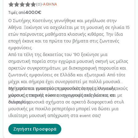
·
(0)
ΑΘΉΝΑ
400.0€
Τιμές από
Ο Σωτήρης Καστάνης γεννήθηκε και μεγάλωσε στην
Αθήνα. Ξεκίνησε να ασχολείται με τη μουσική σε ηλικία 15
ετών παίρνοντας μαθήματα κλασικής κιθάρας. Την ίδια
εποχή έκανε και τα πρώτα του βήματα στις ζωντανές
εμφανίσεις.
Από τα τέλη της δεκαετίας του '90 ξεκίνησε μια
σημαντική πορεία στην εγχώρια μουσική σκηνή ως μέλος
αρκετών συγκροτημάτων, με δισκογραφική παρουσία και
ζωντανές εμφανίσεις σε Ελλάδα και εξωτερικό. Από τότε
μέχρι και σήμερα έχει συνεργαστεί με πολλά μουσικά
σχήματα και γνωστούς τραγουδιστές της ελληνικής
Με τεράστια εμπειρία σε μουσικές σκηνές, συναυλιακούς
μουσικής σκηνής τόσο σε ηχογραφήσεις όσο και σε
χώρους, εταιρικά events, κοινωνικές εκδηλώσεις και με
συναυλίες.
διάφορα μουσικά σχήματα σε αρκετά διαφορετικά στυλ
μουσικής με ποικίλο ρεπερτόριο μπορεί να δώσει μια
ιδιαίτερη μουσική απόχρωση στα event σας!
Ζητήστε Προσφορά