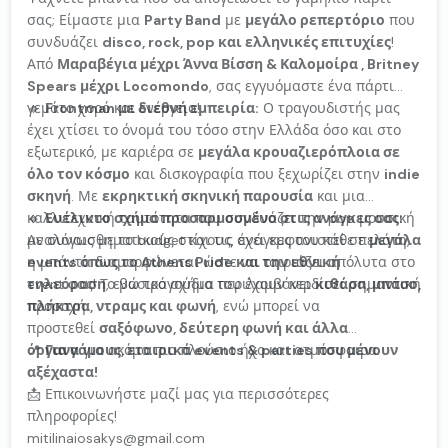
σας; Είμαστε μια
Party Band
με
μεγάλο ρεπερτόριο
που
συνδυάζει
disco, rock, pop και ελληνικές επιτυχίες
!
Από
Μαραβέγια μέχρι Άννα Βίσση & Καλομοίρα , Britney
Spears μέχρι Locomondo
, σας εγγυόμαστε ένα πάρτι
γεμάτο χορό και ενέργεια!
🔹
Frontman με διεθνή εμπειρία:
Ο τραγουδιστής μας
έχει χτίσει το όνομά του τόσο στην Ελλάδα όσο και στο
εξωτερικό, με καριέρα σε
μεγάλα κρουαζιερόπλοια σε
όλο τον κόσμο
και δισκογραφία που ξεχωρίζει στην
indie
σκηνή
. Με
εκρηκτική σκηνική παρουσία
και μια
καλλιτεχνική ταυτότητα που συνδυάζει την pop μουσική
🔹
Ευέλικτο σχήμα προσαρμοσμένο στις ανάγκες σας:
με συναισθηματικούς στίχους, έχει εμφανιστεί σε
Αναλόγως με το budget και τις ανάγκες του κάθε πελάτη,
μεγάλα
events όπως το Athens Pride και την εθνική
η μπάντα διαμορφώνεται ώστε να ταιριάζει απόλυτα στο
τηλεόραση
event σας! Το βασικό σχήμα περιλαμβάνει
, ενώ τραγούδια του έχουν κερδίσει σημαντική
κιθάρα, μπάσο,
προσοχή.
πλήκτρα, ντραμς και φωνή
, ενώ μπορεί να
προστεθεί
σαξόφωνο, δεύτερη φωνή και άλλα
όργανα
📍
Για γάμους, εταιρικά events & parties που μένουν
για ακόμα πιο πλούσιο ήχο και ατμόσφαιρα.
αξέχαστα!
📩 Επικοινωνήστε μαζί μας για περισσότερες
πληροφορίες!
mitilinaiosakys@gmail.com