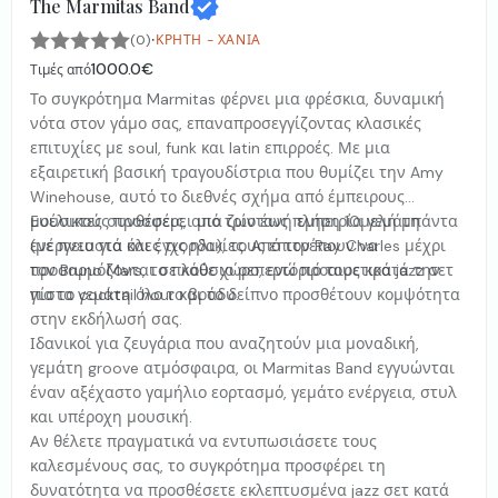
The Marmitas Band
·
(0)
ΚΡΉΤΗ - ΧΑΝΙΆ
1000.0€
Τιμές από
Το συγκρότημα Marmitas φέρνει μια φρέσκια, δυναμική
νότα στον γάμο σας, επαναπροσεγγίζοντας κλασικές
επιτυχίες με soul, funk και latin επιρροές. Με μια
εξαιρετική βασική τραγουδίστρια που θυμίζει την Amy
Winehouse, αυτό το διεθνές σχήμα από έμπειρους
μουσικούς προσφέρει μια ζωντανή εμπειρία γεμάτη
Ευέλικτες συνθέσεις, από τρίο έως πλήρη 10μελή μπάντα
ενέργεια για όλες τις ηλικίες. Από τον Ray Charles μέχρι
(με πνευστά και έγχορδα), τους επιτρέπουν να
τον Bruno Mars, το πλούσιο ρεπερτόριό τους κρατά την
προσαρμόζονται σε κάθε χώρο, ενώ προαιρετικά jazz σετ
πίστα γεμάτη όλο το βράδυ.
για το cocktail hour και το δείπνο προσθέτουν κομψότητα
στην εκδήλωσή σας.
Ιδανικοί για ζευγάρια που αναζητούν μια μοναδική,
γεμάτη groove ατμόσφαιρα, οι Marmitas Band εγγυώνται
έναν αξέχαστο γαμήλιο εορτασμό, γεμάτο ενέργεια, στυλ
και υπέροχη μουσική.
Αν θέλετε πραγματικά να εντυπωσιάσετε τους
καλεσμένους σας, το συγκρότημα προσφέρει τη
δυνατότητα να προσθέσετε εκλεπτυσμένα jazz σετ κατά