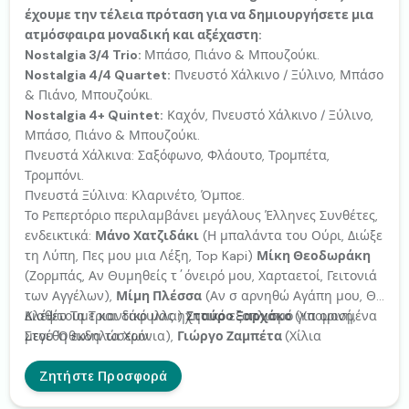
έχουμε την τέλεια πρόταση για να δημιουργήσετε μια
ατμόσφαιρα μοναδική και αξέχαστη:
Nostalgia 3/4 Trio:
Μπάσο, Πιάνο & Μπουζούκι.
Nostalgia 4/4 Quartet:
Πνευστό Χάλκινο / Ξύλινο, Μπάσο
& Πιάνο, Μπουζούκι.
Nostalgia 4+ Quintet:
Καχόν, Πνευστό Χάλκινο / Ξύλινο,
Μπάσο, Πιάνο & Μπουζούκι.
Πνευστά Χάλκινα: Σαξόφωνο, Φλάουτο, Τρομπέτα,
Τρομπόνι.
Πνευστά Ξύλινα: Κλαρινέτο, Όμποε.
Το Ρεπερτόριο περιλαμβάνει μεγάλους Έλληνες Συνθέτες,
ενδεικτικά:
Μάνο Χατζιδάκι
(Η μπαλάντα του Ούρι, Διώξε
τη Λύπη, Πες μου μια Λέξη, Top Kapi)
Μίκη Θεοδωράκη
(Ζορμπάς, Αν Θυμηθείς τ΄όνειρό μου, Χαρταετοί, Γειτονιά
των Αγγέλων),
Μίμη Πλέσσα
(Αν σ αρνηθώ Αγάπη μου, Θα
Κλέψω Τα Τριαντάφυλλα)
Διαθέτουμε και δικό μας ηχητικό εξοπλισμό για ορισμένα
Σταύρο Ξαρχάκο
(Υπομονή,
Στου Όθωνα τα Χρόνια),
μεγέθη εκδηλώσεων.
Γιώργο Ζαμπέτα
(Χίλια
Περιστέρια, Αλήτη, Η Βαλίτσα) ακόμα και διασκευές /
παραλλαγές αγαπημένων τραγουδιών σε πιο Upbeat
Ζητήστε Προσφορά
ρυθμό όπως Ιστορία μου Αμαρτία μου, το Μινόρε της