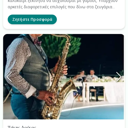
καλοκαίρι ξεκίνησα να ασχολούμαι με γάμους. Υπάρχουν
αρκετές διαφορετικές επιλογές που δίνω στα ζευγάρια
που θέλουν να τραγουδήσω στον γάμο τους, (είτε μόνη
μου με backing tracks και την κιθάρα μου, είτε με
Ζητήστε Προσφορά
πιανίστα, είτε με full band) οπότε για περισσότερες
πληροφορίες θα ήταν χαρά μου να έρθουμε σε
επικοινωνία!
Τάκης Δούκας