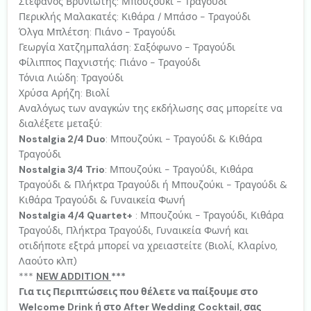
Στέφανος Βρυνιώτης: Μπουζούκι - Τραγούδι
Περικλής Μαλακατές: Κιθάρα / Μπάσο - Τραγούδι
Όλγα Μπλέτση: Πιάνο - Τραγούδι
Γεωργία Χατζημπαλάση: Σαξόφωνο - Τραγούδι
Φίλιππος Παχνιστής: Πιάνο - Τραγούδι
Τόνια Λιώδη: Τραγούδι
Χρύσα Αρήζη: Βιολί
Αναλόγως των αναγκών της εκδήλωσης σας μπορείτε να
διαλέξετε μεταξύ:
Nostalgia 2/4 Duo
: Μπουζούκι - Τραγούδι & Κιθάρα
Τραγούδι
Nostalgia 3/4 Trio
: Μπουζούκι - Τραγούδι, Κιθάρα
Τραγούδι & Πλήκτρα Τραγούδι ή Μπουζούκι - Τραγούδι &
Κιθάρα Τραγούδι & Γυναικεία Φωνή
Nostalgia 4/4 Quartet+
: Μπουζούκι - Τραγούδι, Κιθάρα
Τραγούδι, Πλήκτρα Τραγούδι, Γυναικεία Φωνή και
οτιδήποτε εξτρά μπορεί να χρειαστείτε (Βιολί, Κλαρίνο,
Λαούτο κλπ)
***
NEW ΑDDITION
***
Για τις Περιπτώσεις που θέλετε να παίξουμε στο
Welcome Drink ή στο After Wedding Cocktail, σας