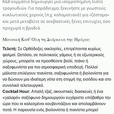
R&B κομμάτια δημιουργεί μια ισορροπημένη λίστα
τραγουδιών. Για παράδειγμα, ξεκινήστε με γνωστούς
κυκλωτικούς χορούς (π.χ. καλαματιανό) για «ζέσταμα»
και μετά μεταβείτε σε ανεβαστικές ξένες επιτυχίες όσο
προχωρά η βραδιά.
Μουσική Καθ’ Όλη τη Διάρκεια της Ημέρας
Τελετή:
Σε Ορθόδοξες εκκλησίες, επιτρέπονται κυρίως
ψαλμοί. Ωστόσο, σε πολιτικούς γάμους ή σε εξωτερικούς
χώρους, μπορείτε να προσθέσετε βιολί, πιάνο ή
σαξοφωνίστα για πιο ατμοσφαιρική υποδοχή. Πολλοί
μάλιστα επιλέγουν πιανίστα, σαξοφωνίστα ή βιολονίστα για
να δώσουν μια ιδιαίτερη νότα στη στιγμή της εισόδου και στο
συνολικό τελετουργικό.
Cocktail Hour:
Απαλή τζαζ, ακουστικές διασκευές ή ένα
«χαλαρό» σαξόφωνο δημιουργούν ευχάριστο υπόβαθρο την
ώρα που οι καλεσμένοι κουβεντιάζουν και απολαμβάνουν
ποτά. Η παρουσία ενός βιολονίστα ή πιανίστα μπορεί