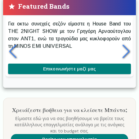
Featured Bands
Prestige The Band
Για οκτω συνεχείς σεζόν είμαστε η House Band του
Ρ
THE 2NIGHT SHOW με τον Γρηγόρη Αρναούτογλου
στον ANT1, ενώ τα τραγούδια μας κυκλοφορούν από
δ
τη MINOS EMI UNIVERSAL
δ
κ
Επικοινωνήστε μαζί μας
Χρειάζεστε βοήθεια για να κλείσετε
Μπάντα
;
Είμαστε εδώ για να σας βοηθήσουμε να βρείτε τους
κατάλληλους επαγγελματίες ανάλογα με τις ανάγκες
και το budget σας.