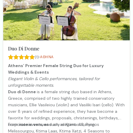
Duo Di Donne
·
(1)
ΑΘΉΝΑ
Athens’ Premier Female String Duo for Luxury
Weddings & Events
Elegant Violin & Cello performances, tailored for
unforgettable moments.
Duo di Donne
is a female string duo based in Athens,
Greece, comprised of two highly trained conservatory
musicians, Ellie Vasileiou (violin) and Vasiliki Isari (cello). With
over 8 years of refined experience, they have become a
favorite for weddings, proposals, christenings, birthdays,
corporate events, and any elegant occasion.
From
iconic venues
such as Ktima 48, Pyrgos
Melissourgou, Ktima Laas, Ktima Xatzi, 4 Seasons to