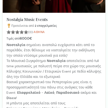
Nostalgia Music Events
Προτείνεται από
2
επαγγελματίες
·
(0)
ΑΘΉΝΑ
600.0€
Τιμές από
Νοσταλγία
σημαίνει αναπολώ ευχάριστα κάτι από το
παρελθόν, έτσι θέλουμε να νοσταλγείτε την εκδήλωση
την οποία ντύσαμε μουσικά για εσάς!
Το Μουσικό Συγκρότημα
Νοσταλγία
αποτελείται από full
time μουσικούς, με πολυετή πείρα στο χώρο της μουσικής
Κάλυψης Κοινωνικών / Εταιρικών Event με πεδίο κάλυψης
όλη την Ελλάδα και το εξωτερικό.
Βασικό χαρακτηριστικό του Ρεπερτορίου μας είναι η
προσαρμοστικότητά του πάνω στις ανάγκες του κάθε
Event:
Ελαφρολαϊκό
-
Λαϊκό
,
Παραδοσιακό
ακόμα και
Disco
!
Η μπάντα μας αποτελείται από τους: