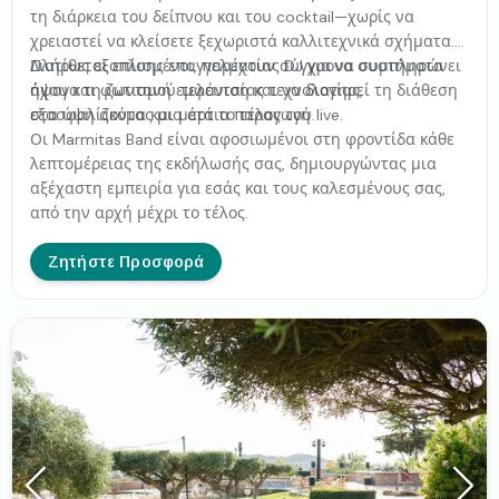
τη διάρκεια του δείπνου και του cocktail—χωρίς να
χρειαστεί να κλείσετε ξεχωριστά καλλιτεχνικά σχήματα.
Διατίθεται επίσης επαγγελματίας DJ για να συμπληρώνει
Πλήρως εξοπλισμένοι, παρέχουν σύγχρονα συστήματα
άψογα τη ζωντανή εμφάνιση και να διατηρεί τη διάθεση
ήχου και φωτισμού τελευταίας τεχνολογίας,
στα ύψη ακόμα και μετά το τέλος του live.
εξασφαλίζοντας μια άρτια παραγωγή.
Οι Marmitas Band είναι αφοσιωμένοι στη φροντίδα κάθε
λεπτομέρειας της εκδήλωσής σας, δημιουργώντας μια
αξέχαστη εμπειρία για εσάς και τους καλεσμένους σας,
από την αρχή μέχρι το τέλος.
Ζητήστε Προσφορά