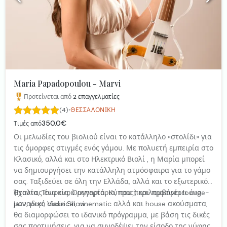
Maria Papadopoulou - Marvi
Προτείνεται από
2
επαγγελματίες
·
(4)
ΘΕΣΣΑΛΟΝΊΚΗ
350.0€
Τιμές από
Οι μελωδίες του βιολιού είναι το κατάλληλο «στολίδι» για
τις όμορφες στιγμές ενός γάμου. Με πολυετή εμπειρία στο
Κλασικό, αλλά και στο Ηλεκτρικό Βιολί , η Μαρία μπορεί
να δημιουργήσει την κατάλληλη ατμόσφαιρα για το γάμο
σας. Ταξιδεύει σε όλη την Ελλάδα, αλλά και το εξωτερικό
(Ιταλία, Τουρκία, Ουγγαρία, Κύπρος) και προσφέρει ένα
Έχοντας ένα ευρύ ρεπερτόριο, που περιλαμβάνει lounge-
μοναδικό Violin Show.
jazz, pop, classical, cinematic αλλά και house ακούσματα,
θα διαμορφώσει το ιδανικό πρόγραμμα, με βάση τις δικές
σας προτιμήσεις, για να συνοδέψει την είσοδο της νύφης,