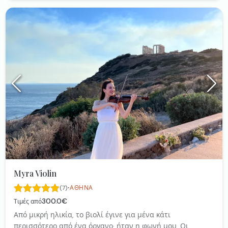
Αυγής, Πάρε την Ταχεία κλπ
Myra Violin
·
(7)
ΑΘΉΝΑ
300.0€
Τιμές από
Από μικρή ηλικία, το βιολί έγινε για μένα κάτι
περισσότερο από ένα όργανο· ήταν η φωνή μου. Οι