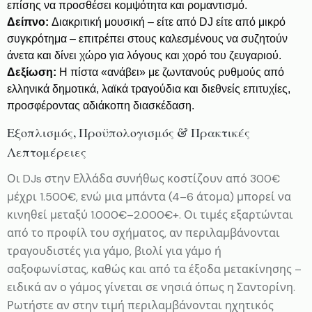
επίσης να προσθέσει κομψότητα και ρομαντισμό.
Δείπνο:
Διακριτική μουσική – είτε από DJ είτε από μικρό
συγκρότημα – επιτρέπει στους καλεσμένους να συζητούν
άνετα και δίνει χώρο για λόγους και χορό του ζευγαριού.
Δεξίωση:
Η πίστα «ανάβει» με ζωντανούς ρυθμούς από
ελληνικά δημοτικά, λαϊκά τραγούδια και διεθνείς επιτυχίες,
προσφέροντας αδιάκοπη διασκέδαση.
Εξοπλισμός, Προϋπολογισμός & Πρακτικές
Λεπτομέρειες
Οι DJs στην Ελλάδα συνήθως κοστίζουν από 300€
μέχρι 1.500€, ενώ μια μπάντα (4–6 άτομα) μπορεί να
κινηθεί μεταξύ 1.000€–2.000€+. Οι τιμές εξαρτώνται
από το προφίλ του σχήματος, αν περιλαμβάνονται
τραγουδιστές για γάμο, βιολί για γάμο ή
σαξοφωνίστας, καθώς και από τα έξοδα μετακίνησης –
ειδικά αν ο γάμος γίνεται σε νησιά όπως η Σαντορίνη.
Ρωτήστε αν στην τιμή περιλαμβάνονται ηχητικός