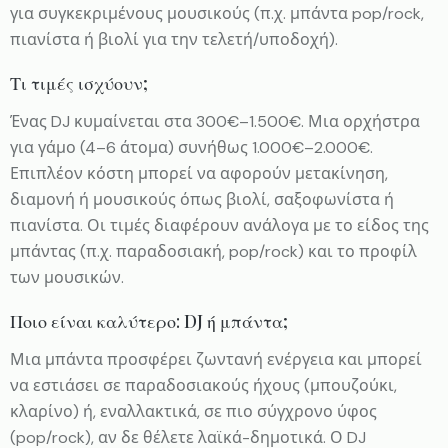
για συγκεκριμένους μουσικούς (π.χ. μπάντα pop/rock,
πιανίστα ή βιολί για την τελετή/υποδοχή).
Τι τιμές ισχύουν;
Ένας DJ κυμαίνεται στα 300€–1.500€. Μια ορχήστρα
για γάμο (4–6 άτομα) συνήθως 1.000€–2.000€.
Επιπλέον κόστη μπορεί να αφορούν μετακίνηση,
διαμονή ή μουσικούς όπως βιολί, σαξοφωνίστα ή
πιανίστα. Οι τιμές διαφέρουν ανάλογα με το είδος της
μπάντας (π.χ. παραδοσιακή, pop/rock) και το προφίλ
των μουσικών.
Ποιο είναι καλύτερο: DJ ή μπάντα;
Μια μπάντα προσφέρει ζωντανή ενέργεια και μπορεί
να εστιάσει σε παραδοσιακούς ήχους (μπουζούκι,
κλαρίνο) ή, εναλλακτικά, σε πιο σύγχρονο ύφος
(pop/rock), αν δε θέλετε λαϊκά-δημοτικά. Ο DJ