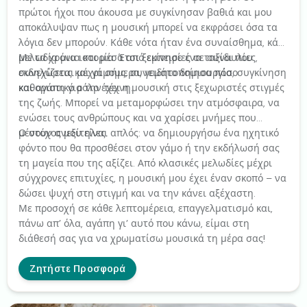
πρώτοι ήχοι που άκουσα με συγκίνησαν βαθιά και μου
αποκάλυψαν πως η μουσική μπορεί να εκφράσει όσα τα
λόγια δεν μπορούν. Κάθε νότα ήταν ένα συναίσθημα, κάθε
μελωδία μια ιστορία. Έτσι ξεκίνησε ένα ταξίδι που
Με τα χρόνια και μέσα από εμπειρίες σε συναυλίες,
συνεχίζεται μέχρι σήμερα, γεμάτο δημιουργία, συγκίνηση
εκδηλώσεις και γάμους, συνειδητοποίησα πόσο
και αγάπη για την τέχνη.
καθοριστικό ρόλο έχει η μουσική στις ξεχωριστές στιγμές
της ζωής. Μπορεί να μεταμορφώσει την ατμόσφαιρα, να
ενώσει τους ανθρώπους και να χαρίσει μνήμες που
μένουν ανεξίτηλες.
Ο στόχος μου είναι απλός: να δημιουργήσω ένα ηχητικό
φόντο που θα προσθέσει στον γάμο ή την εκδήλωσή σας
τη μαγεία που της αξίζει. Από κλασικές μελωδίες μέχρι
σύγχρονες επιτυχίες, η μουσική μου έχει έναν σκοπό – να
δώσει ψυχή στη στιγμή και να την κάνει αξέχαστη.
Με προσοχή σε κάθε λεπτομέρεια, επαγγελματισμό και,
πάνω απ’ όλα, αγάπη γι’ αυτό που κάνω, είμαι στη
διάθεσή σας για να χρωματίσω μουσικά τη μέρα σας!
Ζητήστε Προσφορά