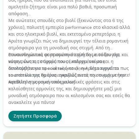
σας ημέρας που θα αναπολείτε για πάντα, δεν είναι
αμελητέο ζήτημα: είναι μια πολύ βαθιά, προσωπική
απόφαση...
Με ανώτατες σπουδές στο βιολί (ξεκινώντας στα 6 της
χρόνια), πολυετή εμπειρία performance στο κλασικό αλλά
και στο ηλεκτρικό βιολί, και εκτεταμένο ρεπερτόριο, η
Αριέτα γνωρίζει πώς να δημιουργεί την τέλεια ρομαντική
ατμόσφαιρα για τη μοναδική σας στιγμή. Από τη
συναισθηματικά φορτισμένη στιγμή της εισόδου της
Επικοινωνώντας σε προσωπικό επίπεδο με το ζευγάρι και
νύφης, έως τις στιγμές που οι καλεσμένοι σας
κατανοώντας το όραμά τους (υπάρχει ακόμα και η
απολαμβάνουν το cocktail ή το dinner, δημιουργεί το
δυνατότητα για special requests) , η Αριέτα εγγυάται πως
soundtrack της ημέρας αγκαλιάζοντας τη στιγμή με την
το αποτέλεσμα θα είναι ακριβώς αυτό που ονειρευτήκατε!
κατάλληλη μουσική υπόκρουση.
Αφεθείτε στις ρομαντικές μελωδικές φράσεις και στις
καλαίσθητες αρμονίες της, και δημιουργήστε μαζί μια
μοναδική ατμόσφαιρα που οι καλεσμένοι σας και εσείς θα
ανακαλείτε για πάντα!
Ζητήστε Προσφορά