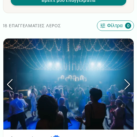
Βρείτε μου επαγγελματία
18 ΕΠΑΓΓΕΛΜΑΤΊΕΣ ΛΈΡΟΣ
Φίλτρα
0