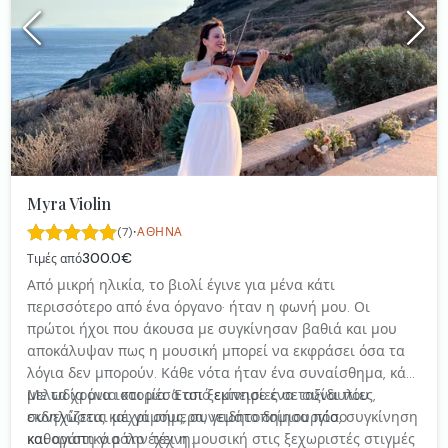
Myra Violin
·
(7)
ΑΘΉΝΑ
300.0€
Τιμές από
Από μικρή ηλικία, το βιολί έγινε για μένα κάτι
περισσότερο από ένα όργανο· ήταν η φωνή μου. Οι
πρώτοι ήχοι που άκουσα με συγκίνησαν βαθιά και μου
αποκάλυψαν πως η μουσική μπορεί να εκφράσει όσα τα
λόγια δεν μπορούν. Κάθε νότα ήταν ένα συναίσθημα, κάθε
μελωδία μια ιστορία. Έτσι ξεκίνησε ένα ταξίδι που
Με τα χρόνια και μέσα από εμπειρίες σε συναυλίες,
συνεχίζεται μέχρι σήμερα, γεμάτο δημιουργία, συγκίνηση
εκδηλώσεις και γάμους, συνειδητοποίησα πόσο
και αγάπη για την τέχνη.
καθοριστικό ρόλο έχει η μουσική στις ξεχωριστές στιγμές