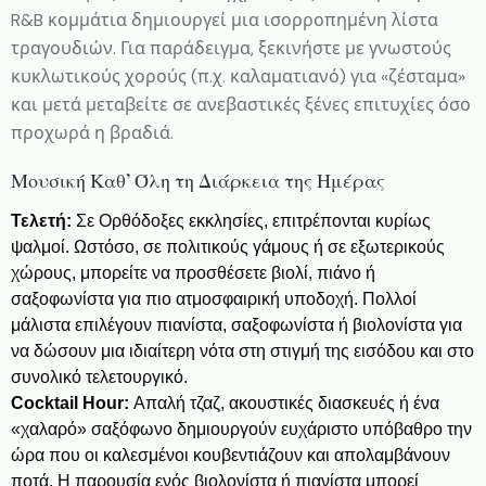
R&B κομμάτια δημιουργεί μια ισορροπημένη λίστα
τραγουδιών. Για παράδειγμα, ξεκινήστε με γνωστούς
κυκλωτικούς χορούς (π.χ. καλαματιανό) για «ζέσταμα»
και μετά μεταβείτε σε ανεβαστικές ξένες επιτυχίες όσο
προχωρά η βραδιά.
Μουσική Καθ’ Όλη τη Διάρκεια της Ημέρας
Τελετή:
Σε Ορθόδοξες εκκλησίες, επιτρέπονται κυρίως
ψαλμοί. Ωστόσο, σε πολιτικούς γάμους ή σε εξωτερικούς
χώρους, μπορείτε να προσθέσετε βιολί, πιάνο ή
σαξοφωνίστα για πιο ατμοσφαιρική υποδοχή. Πολλοί
μάλιστα επιλέγουν πιανίστα, σαξοφωνίστα ή βιολονίστα για
να δώσουν μια ιδιαίτερη νότα στη στιγμή της εισόδου και στο
συνολικό τελετουργικό.
Cocktail Hour:
Απαλή τζαζ, ακουστικές διασκευές ή ένα
«χαλαρό» σαξόφωνο δημιουργούν ευχάριστο υπόβαθρο την
ώρα που οι καλεσμένοι κουβεντιάζουν και απολαμβάνουν
ποτά. Η παρουσία ενός βιολονίστα ή πιανίστα μπορεί