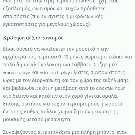
Ρωτήστε αν στην τιμή περιλαμβάνονται ηχητικός
εξοπλισμός, φωτισμός και τυχόν πρόσθετες
απαιτήσεις (π.χ. ενισχυτές ή μικροφωνικές
εγκαταστάσεις για μεγάλους χώρους).
Κράτηση & Συντονισμός
Είναι συνετό να «κλείσετε» τον μουσικό ή την
ορχήστρα σας περίπου 9–12 μήνες νωρίτερα, ειδικά για
πολύ δημοφιλή καλοκαιρινά Σάββατα. Συζητήστε
«must-play» και «do-not-play» λίστες, συντονίστε τις
ώρες με τον διοργανωτή και τον χώρο της εκδήλωσης,
και βεβαιωθείτε ότι η μετάβαση από το cocktail hour
στο δείπνο και κατόπιν στον χορό γίνεται ομαλά.
Επίσης, ρωτήστε για τυχόν περιορισμούς ή ωράρια
έντασης, καθώς πολλοί χώροι ζητούν μείωση της
μουσικής μετά τα μεσάνυχτα.
Συνοψίζοντας, είτε επιλέξετε μια πλήρη μπάντα, έναν