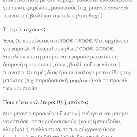
για συγκεκριμένους μουσικούς (π.χ. μπάντα pop/rock,
πιανίστα ή βιολί για την τελετή/υποδοχή).
Τι τιμές ισχύουν;
Ένας DJ κυμαίνεται στα 300€–1.500€. Μια ορχήστρα
για γάμο (4–6 άτομα) συνήθως 1.000€–2.000€.
Επιπλέον κόστη μπορεί να αφορούν μετακίνηση,
διαμονή ή μουσικούς όπως βιολί, σαξοφωνίστα ή
πιανίστα. Οι τιμές διαφέρουν ανάλογα με το είδος της
μπάντας (π.χ. παραδοσιακή, pop/rock) και το προφίλ
των μουσικών.
Ποιο είναι καλύτερο: DJ ή μπάντα;
Μια μπάντα προσφέρει ζωντανή ενέργεια και μπορεί
να εστιάσει σε παραδοσιακούς ήχους (μπουζούκι,
κλαρίνο) ή, εναλλακτικά, σε πιο σύγχρονο ύφος