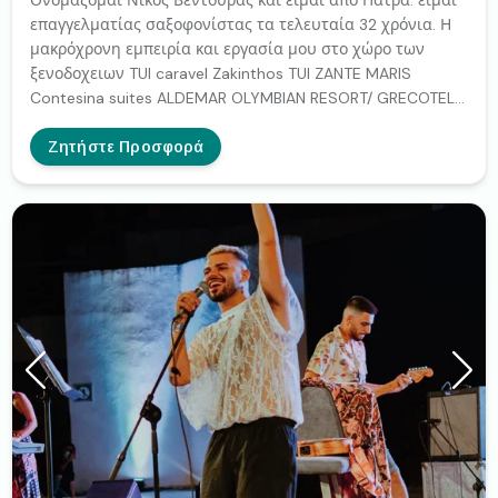
Ονομάζομαι Νίκος Βεντούρας και είμαι από Πατρα. είμαι
επαγγελματίας σαξοφονίστας τα τελευταία 32 χρόνια. Η
μακρόχρονη εμπειρία και εργασία μου στο χώρο των
ξενοδοχειων TUI caravel Zakinthos TUI ZANTE MARIS
Contesina suites ALDEMAR OLYMBIAN RESORT/ GRECOTEL
HOTEL'S/. MY WAY HOTEL & EVENTS / Wedding welcome.
Parties. Events. Dinner , κτλ ....στη καλυψη σαξόφωνου
Ζητήστε Προσφορά
εκδηλώσεων ικανοποιούν απόλυτα και τους πιο
απαιτητικούς πελάτες. Η μεγάλη ποικιλία τραγουδιών, η
ζωντανή μελωδία του σαξοφώνου συνοδευόμενη από
Backing tracks orchestra αποτελούν ένα μοναδικό μαγικό
συνδυασμό. Για περισσότερες πληροφορίες και αν
ενδιαφέρεστε για μαγικές βραδιές για τους πελάτες σας:
Email: XXXXXXXX Τηλέφωνο:XXXXXXXX(Πάτρα)
Instagram:nikosbentouras Fecebook: Nikos Bentouras Σας
ευχαριστώ πολύ. και Είμαι στη διάθεσή για οποιαδήποτε
διευκρίνηση.