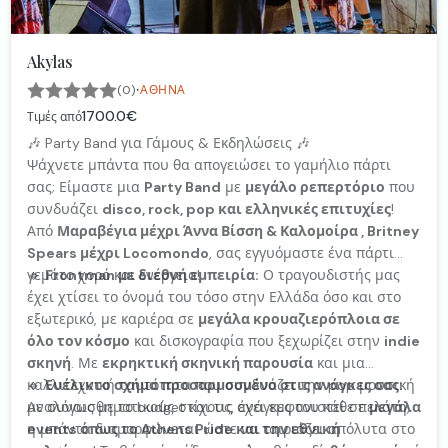
Akylas
·
(0)
ΑΘΉΝΑ
1700.0€
Τιμές από
🎶 Party Band για Γάμους & Εκδηλώσεις 🎶
Ψάχνετε μπάντα που θα απογειώσει το γαμήλιο πάρτι
σας; Είμαστε μια
Party Band
με
μεγάλο ρεπερτόριο
που
συνδυάζει
disco, rock, pop και ελληνικές επιτυχίες
!
Από
Μαραβέγια μέχρι Άννα Βίσση & Καλομοίρα , Britney
Spears μέχρι Locomondo
, σας εγγυόμαστε ένα πάρτι
γεμάτο χορό και ενέργεια!
🔹
Frontman με διεθνή εμπειρία:
Ο τραγουδιστής μας
έχει χτίσει το όνομά του τόσο στην Ελλάδα όσο και στο
εξωτερικό, με καριέρα σε
μεγάλα κρουαζιερόπλοια σε
όλο τον κόσμο
και δισκογραφία που ξεχωρίζει στην
indie
σκηνή
. Με
εκρηκτική σκηνική παρουσία
και μια
καλλιτεχνική ταυτότητα που συνδυάζει την pop μουσική
🔹
Ευέλικτο σχήμα προσαρμοσμένο στις ανάγκες σας:
με συναισθηματικούς στίχους, έχει εμφανιστεί σε
Αναλόγως με το budget και τις ανάγκες του κάθε πελάτη,
μεγάλα
events όπως το Athens Pride και την εθνική
η μπάντα διαμορφώνεται ώστε να ταιριάζει απόλυτα στο