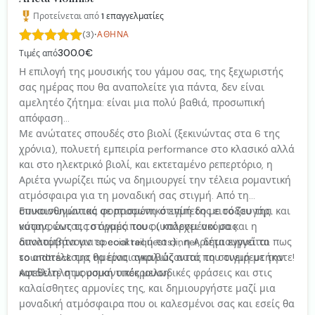
Προτείνεται από
1
επαγγελματίες
·
(3)
ΑΘΉΝΑ
300.0€
Τιμές από
Η επιλογή της μουσικής του γάμου σας, της ξεχωριστής
σας ημέρας που θα αναπολείτε για πάντα, δεν είναι
αμελητέο ζήτημα: είναι μια πολύ βαθιά, προσωπική
απόφαση...
Με ανώτατες σπουδές στο βιολί (ξεκινώντας στα 6 της
χρόνια), πολυετή εμπειρία performance στο κλασικό αλλά
και στο ηλεκτρικό βιολί, και εκτεταμένο ρεπερτόριο, η
Αριέτα γνωρίζει πώς να δημιουργεί την τέλεια ρομαντική
ατμόσφαιρα για τη μοναδική σας στιγμή. Από τη
συναισθηματικά φορτισμένη στιγμή της εισόδου της
Επικοινωνώντας σε προσωπικό επίπεδο με το ζευγάρι και
νύφης, έως τις στιγμές που οι καλεσμένοι σας
κατανοώντας το όραμά τους (υπάρχει ακόμα και η
απολαμβάνουν το cocktail ή το dinner, δημιουργεί το
δυνατότητα για special requests) , η Αριέτα εγγυάται πως
soundtrack της ημέρας αγκαλιάζοντας τη στιγμή με την
το αποτέλεσμα θα είναι ακριβώς αυτό που ονειρευτήκατε!
κατάλληλη μουσική υπόκρουση.
Αφεθείτε στις ρομαντικές μελωδικές φράσεις και στις
καλαίσθητες αρμονίες της, και δημιουργήστε μαζί μια
μοναδική ατμόσφαιρα που οι καλεσμένοι σας και εσείς θα