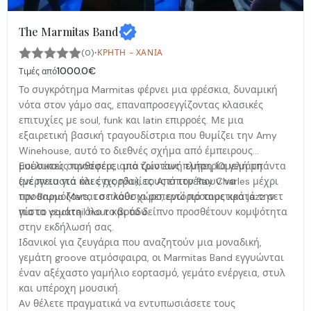
The Marmitas Band
·
(0)
ΚΡΉΤΗ - ΧΑΝΙΆ
1000.0€
Τιμές από
Το συγκρότημα Marmitas φέρνει μια φρέσκια, δυναμική
νότα στον γάμο σας, επαναπροσεγγίζοντας κλασικές
επιτυχίες με soul, funk και latin επιρροές. Με μια
εξαιρετική βασική τραγουδίστρια που θυμίζει την Amy
Winehouse, αυτό το διεθνές σχήμα από έμπειρους
μουσικούς προσφέρει μια ζωντανή εμπειρία γεμάτη
Ευέλικτες συνθέσεις, από τρίο έως πλήρη 10μελή μπάντα
ενέργεια για όλες τις ηλικίες. Από τον Ray Charles μέχρι
(με πνευστά και έγχορδα), τους επιτρέπουν να
τον Bruno Mars, το πλούσιο ρεπερτόριό τους κρατά την
προσαρμόζονται σε κάθε χώρο, ενώ προαιρετικά jazz σετ
πίστα γεμάτη όλο το βράδυ.
για το cocktail hour και το δείπνο προσθέτουν κομψότητα
στην εκδήλωσή σας.
Ιδανικοί για ζευγάρια που αναζητούν μια μοναδική,
γεμάτη groove ατμόσφαιρα, οι Marmitas Band εγγυώνται
έναν αξέχαστο γαμήλιο εορτασμό, γεμάτο ενέργεια, στυλ
και υπέροχη μουσική.
Αν θέλετε πραγματικά να εντυπωσιάσετε τους