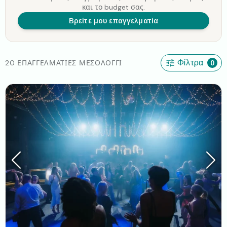
και το budget σας.
Βρείτε μου επαγγελματία
20 ΕΠΑΓΓΕΛΜΑΤΊΕΣ ΜΕΣΟΛΌΓΓΙ
Φίλτρα
0