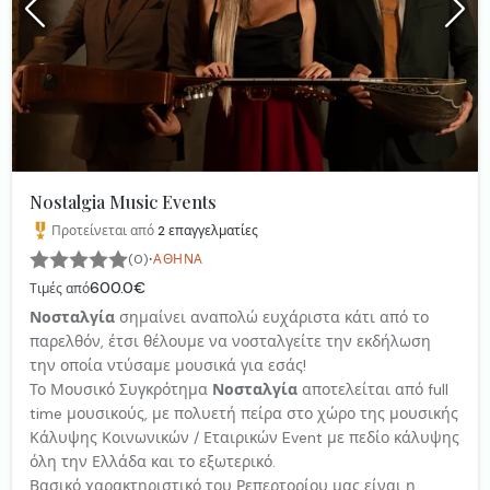
Nostalgia Music Events
Προτείνεται από
2
επαγγελματίες
·
(0)
ΑΘΉΝΑ
600.0€
Τιμές από
Νοσταλγία
σημαίνει αναπολώ ευχάριστα κάτι από το
παρελθόν, έτσι θέλουμε να νοσταλγείτε την εκδήλωση
την οποία ντύσαμε μουσικά για εσάς!
Το Μουσικό Συγκρότημα
Νοσταλγία
αποτελείται από full
time μουσικούς, με πολυετή πείρα στο χώρο της μουσικής
Κάλυψης Κοινωνικών / Εταιρικών Event με πεδίο κάλυψης
όλη την Ελλάδα και το εξωτερικό.
Βασικό χαρακτηριστικό του Ρεπερτορίου μας είναι η