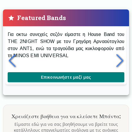
Featured Bands
Prestige The Band
Για οκτω συνεχείς σεζόν είμαστε η House Band του
Ρ
THE 2NIGHT SHOW με τον Γρηγόρη Αρναούτογλου
στον ANT1, ενώ τα τραγούδια μας κυκλοφορούν από
δ
τη MINOS EMI UNIVERSAL
δ
κ
Επικοινωνήστε μαζί μας
Χρειάζεστε βοήθεια για να κλείσετε
Μπάντα
;
Είμαστε εδώ για να σας βοηθήσουμε να βρείτε τους
κατάλληλους επαγγελματίες ανάλογα με τις ανάγκες