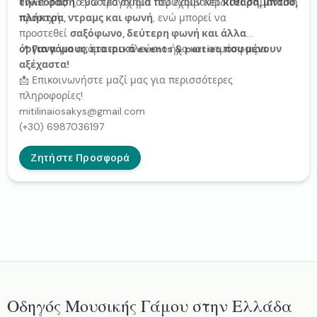
τηλεόραση
event σας! Το βασικό σχήμα περιλαμβάνει
, ενώ τραγούδια του έχουν κερδίσει σημαντική
κιθάρα, μπάσο,
προσοχή.
πλήκτρα, ντραμς και φωνή
, ενώ μπορεί να
προστεθεί
σαξόφωνο, δεύτερη φωνή και άλλα
όργανα
📍
Για γάμους, εταιρικά events & parties που μένουν
για ακόμα πιο πλούσιο ήχο και ατμόσφαιρα.
αξέχαστα!
📩 Επικοινωνήστε μαζί μας για περισσότερες
πληροφορίες!
mitilinaiosakys@gmail.com
(+30) 6987036197
Ζητήστε Προσφορά
Οδηγός Μουσικής Γάμου στην Ελλάδα