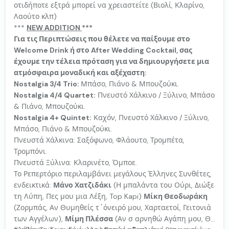
οτιδήποτε εξτρά μπορεί να χρειαστείτε (Βιολί, Κλαρίνο,
Λαούτο κλπ)
***
NEW ΑDDITION
***
Για τις Περιπτώσεις που θέλετε να παίξουμε στο
Welcome Drink ή στο After Wedding Cocktail, σας
έχουμε την τέλεια πρόταση για να δημιουργήσετε μια
ατμόσφαιρα μοναδική και αξέχαστη:
Nostalgia 3/4 Trio:
Μπάσο, Πιάνο & Μπουζούκι.
Nostalgia 4/4 Quartet:
Πνευστό Χάλκινο / Ξύλινο, Μπάσο
& Πιάνο, Μπουζούκι.
Nostalgia 4+ Quintet:
Καχόν, Πνευστό Χάλκινο / Ξύλινο,
Μπάσο, Πιάνο & Μπουζούκι.
Πνευστά Χάλκινα: Σαξόφωνο, Φλάουτο, Τρομπέτα,
Τρομπόνι.
Πνευστά Ξύλινα: Κλαρινέτο, Όμποε.
Το Ρεπερτόριο περιλαμβάνει μεγάλους Έλληνες Συνθέτες,
ενδεικτικά:
Μάνο Χατζιδάκι
(Η μπαλάντα του Ούρι, Διώξε
τη Λύπη, Πες μου μια Λέξη, Top Kapi)
Μίκη Θεοδωράκη
(Ζορμπάς, Αν Θυμηθείς τ΄όνειρό μου, Χαρταετοί, Γειτονιά
των Αγγέλων),
Μίμη Πλέσσα
(Αν σ αρνηθώ Αγάπη μου, Θα