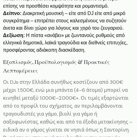
επίσης να προσθέσει κομψότητα και ρομαντισμό.
Δείπνο:
Διακριτική μουσική – είτε από DJ είτε από μικρό
συγκρότημα – επιτρέπει στους καλεσμένους να συζητούν
άνετα και δίνει χώρο για λόγους και χορό του ζευγαριού.
Δεξίωση:
Η πίστα «ανάβει» με ζωντανούς ρυθμούς από
ελληνικά δημοτικά, λαϊκά τραγούδια και διεθνείς επιτυχίες,
προσφέροντας αδιάκοπη διασκέδαση.
Εξοπλισμός, Προϋπολογισμός & Πρακτικές
Λεπτομέρειες
Οι DJs στην Ελλάδα συνήθως κοστίζουν από 300€
μέχρι 1.500€, ενώ μια μπάντα (4–6 άτομα) μπορεί να
κινηθεί μεταξύ 1.000€–2.000€+. Οι τιμές εξαρτώνται
από το προφίλ του σχήματος, αν περιλαμβάνονται
τραγουδιστές για γάμο, βιολί για γάμο ή
σαξοφωνίστας, καθώς και από τα έξοδα μετακίνησης –
ειδικά αν ο γάμος γίνεται σε νησιά όπως η Σαντορίνη.