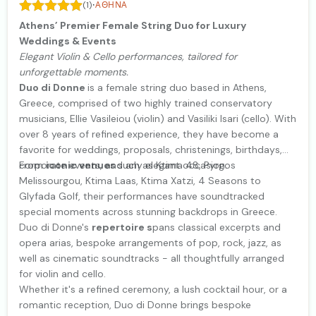
·
(1)
ΑΘΉΝΑ
Athens’ Premier Female String Duo for Luxury
Weddings & Events
Elegant Violin & Cello performances, tailored for
unforgettable moments.
Duo di Donne
is a female string duo based in Athens,
Greece, comprised of two highly trained conservatory
musicians, Ellie Vasileiou (violin) and Vasiliki Isari (cello). With
over 8 years of refined experience, they have become a
favorite for weddings, proposals, christenings, birthdays,
corporate events, and any elegant occasion.
From
iconic venues
such as Ktima 48, Pyrgos
Melissourgou, Ktima Laas, Ktima Xatzi, 4 Seasons to
Glyfada Golf, their performances have soundtracked
special moments across stunning backdrops in Greece.
Duo di Donne's
repertoire s
pans classical excerpts and
opera arias, bespoke arrangements of pop, rock, jazz, as
well as cinematic soundtracks - all thoughtfully arranged
for violin and cello.
Whether it's a refined ceremony, a lush cocktail hour, or a
romantic reception, Duo di Donne brings bespoke