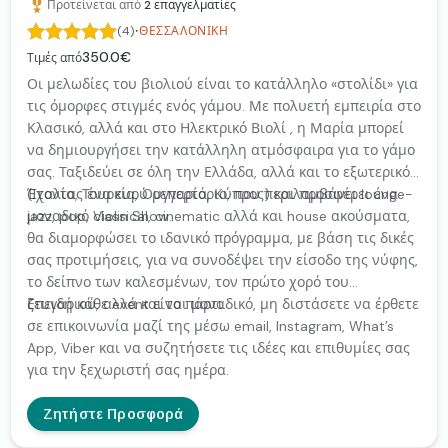
Προτείνεται από
2
επαγγελματίες
·
(4)
ΘΕΣΣΑΛΟΝΊΚΗ
350.0€
Τιμές από
Οι μελωδίες του βιολιού είναι το κατάλληλο «στολίδι» για
τις όμορφες στιγμές ενός γάμου. Με πολυετή εμπειρία στο
Κλασικό, αλλά και στο Ηλεκτρικό Βιολί , η Μαρία μπορεί
να δημιουργήσει την κατάλληλη ατμόσφαιρα για το γάμο
σας. Ταξιδεύει σε όλη την Ελλάδα, αλλά και το εξωτερικό
(Ιταλία, Τουρκία, Ουγγαρία, Κύπρος) και προσφέρει ένα
Έχοντας ένα ευρύ ρεπερτόριο, που περιλαμβάνει lounge-
μοναδικό Violin Show.
jazz, pop, classical, cinematic αλλά και house ακούσματα,
θα διαμορφώσει το ιδανικό πρόγραμμα, με βάση τις δικές
σας προτιμήσεις, για να συνοδέψει την είσοδο της νύφης,
το δείπνο των καλεσμένων, τον πρώτο χορό του
ζευγαριού, αλλά και το πάρτι.
Επειδή κάθε event είναι μοναδικό, μη διστάσετε να έρθετε
σε επικοινωνία μαζί της μέσω email, Instagram, What’s
App, Viber και να συζητήσετε τις ιδέες και επιθυμίες σας
για την ξεχωριστή σας ημέρα.
Ζητήστε Προσφορά