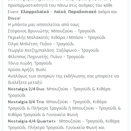
προσαρμοστικότητά του πάνω στις ανάγκες του κάθε
Event:
Ελαφρολαϊκό
-
Λαϊκό
,
Παραδοσιακό
ακόμα και
Disco
!
Η μπάντα μας αποτελείται από τους:
Στέφανος Βρυνιώτης: Μπουζούκι - Τραγούδι
Περικλής Μαλακατές: Κιθάρα / Μπάσο - Τραγούδι
Όλγα Μπλέτση: Πιάνο - Τραγούδι
Γεωργία Χατζημπαλάση: Σαξόφωνο - Τραγούδι
Φίλιππος Παχνιστής: Πιάνο - Τραγούδι
Τόνια Λιώδη: Τραγούδι
Χρύσα Αρήζη: Βιολί
Αναλόγως των αναγκών της εκδήλωσης σας μπορείτε να
διαλέξετε μεταξύ:
Nostalgia 2/4 Duo
: Μπουζούκι - Τραγούδι & Κιθάρα
Τραγούδι
Nostalgia 3/4 Trio
: Μπουζούκι - Τραγούδι, Κιθάρα
Τραγούδι & Πλήκτρα Τραγούδι ή Μπουζούκι - Τραγούδι &
Κιθάρα Τραγούδι & Γυναικεία Φωνή
Nostalgia 4/4 Quartet+
: Μπουζούκι - Τραγούδι, Κιθάρα
Τραγούδι, Πλήκτρα Τραγούδι, Γυναικεία Φωνή και