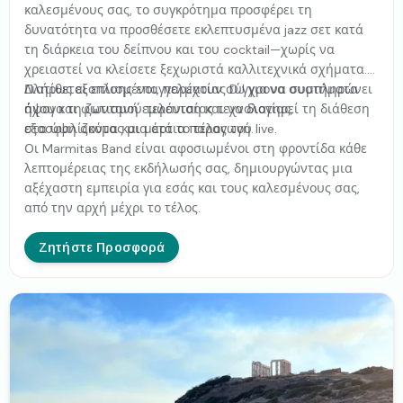
καλεσμένους σας, το συγκρότημα προσφέρει τη
δυνατότητα να προσθέσετε εκλεπτυσμένα jazz σετ κατά
τη διάρκεια του δείπνου και του cocktail—χωρίς να
χρειαστεί να κλείσετε ξεχωριστά καλλιτεχνικά σχήματα.
Διατίθεται επίσης επαγγελματίας DJ για να συμπληρώνει
Πλήρως εξοπλισμένοι, παρέχουν σύγχρονα συστήματα
άψογα τη ζωντανή εμφάνιση και να διατηρεί τη διάθεση
ήχου και φωτισμού τελευταίας τεχνολογίας,
στα ύψη ακόμα και μετά το τέλος του live.
εξασφαλίζοντας μια άρτια παραγωγή.
Οι Marmitas Band είναι αφοσιωμένοι στη φροντίδα κάθε
λεπτομέρειας της εκδήλωσής σας, δημιουργώντας μια
αξέχαστη εμπειρία για εσάς και τους καλεσμένους σας,
από την αρχή μέχρι το τέλος.
Ζητήστε Προσφορά