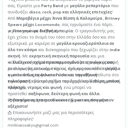
σας; Είμαστε μια
Party Band
με
μεγάλο ρεπερτόριο
που
συνδυάζει
disco, rock, pop και ελληνικές επιτυχίες
!
Από
Μαραβέγια μέχρι Άννα Βίσση & Καλομοίρα , Britney
Spears μέχρι Locomondo
, σας εγγυόμαστε ένα πάρτι
γεμάτο χορό και ενέργεια!
🔹
Frontman με διεθνή εμπειρία:
Ο τραγουδιστής μας
έχει χτίσει το όνομά του τόσο στην Ελλάδα όσο και στο
εξωτερικό, με καριέρα σε
μεγάλα κρουαζιερόπλοια σε
όλο τον κόσμο
και δισκογραφία που ξεχωρίζει στην
indie
σκηνή
. Με
εκρηκτική σκηνική παρουσία
και μια
καλλιτεχνική ταυτότητα που συνδυάζει την pop μουσική
🔹
Ευέλικτο σχήμα προσαρμοσμένο στις ανάγκες σας:
με συναισθηματικούς στίχους, έχει εμφανιστεί σε
Αναλόγως με το budget και τις ανάγκες του κάθε πελάτη,
μεγάλα
events όπως το Athens Pride και την εθνική
η μπάντα διαμορφώνεται ώστε να ταιριάζει απόλυτα στο
τηλεόραση
event σας! Το βασικό σχήμα περιλαμβάνει
, ενώ τραγούδια του έχουν κερδίσει σημαντική
κιθάρα, μπάσο,
προσοχή.
πλήκτρα, ντραμς και φωνή
, ενώ μπορεί να
προστεθεί
σαξόφωνο, δεύτερη φωνή και άλλα
όργανα
📍
Για γάμους, εταιρικά events & parties που μένουν
για ακόμα πιο πλούσιο ήχο και ατμόσφαιρα.
αξέχαστα!
📩 Επικοινωνήστε μαζί μας για περισσότερες
πληροφορίες!
mitilinaiosakys@gmail.com