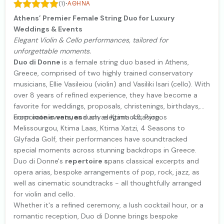
·
(1)
ΑΘΉΝΑ
Athens’ Premier Female String Duo for Luxury
Weddings & Events
Elegant Violin & Cello performances, tailored for
unforgettable moments.
Duo di Donne
is a female string duo based in Athens,
Greece, comprised of two highly trained conservatory
musicians, Ellie Vasileiou (violin) and Vasiliki Isari (cello). With
over 8 years of refined experience, they have become a
favorite for weddings, proposals, christenings, birthdays,
corporate events, and any elegant occasion.
From
iconic venues
such as Ktima 48, Pyrgos
Melissourgou, Ktima Laas, Ktima Xatzi, 4 Seasons to
Glyfada Golf, their performances have soundtracked
special moments across stunning backdrops in Greece.
Duo di Donne's
repertoire s
pans classical excerpts and
opera arias, bespoke arrangements of pop, rock, jazz, as
well as cinematic soundtracks - all thoughtfully arranged
for violin and cello.
Whether it's a refined ceremony, a lush cocktail hour, or a
romantic reception, Duo di Donne brings bespoke