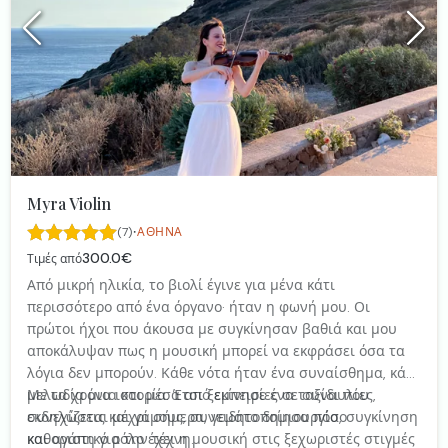
Myra Violin
·
(7)
ΑΘΉΝΑ
300.0€
Τιμές από
Από μικρή ηλικία, το βιολί έγινε για μένα κάτι
περισσότερο από ένα όργανο· ήταν η φωνή μου. Οι
πρώτοι ήχοι που άκουσα με συγκίνησαν βαθιά και μου
αποκάλυψαν πως η μουσική μπορεί να εκφράσει όσα τα
λόγια δεν μπορούν. Κάθε νότα ήταν ένα συναίσθημα, κάθε
μελωδία μια ιστορία. Έτσι ξεκίνησε ένα ταξίδι που
Με τα χρόνια και μέσα από εμπειρίες σε συναυλίες,
συνεχίζεται μέχρι σήμερα, γεμάτο δημιουργία, συγκίνηση
εκδηλώσεις και γάμους, συνειδητοποίησα πόσο
και αγάπη για την τέχνη.
καθοριστικό ρόλο έχει η μουσική στις ξεχωριστές στιγμές