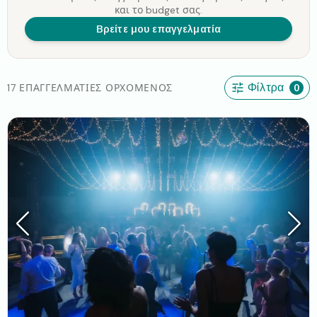
και το budget σας.
Βρείτε μου επαγγελματία
17 ΕΠΑΓΓΕΛΜΑΤΊΕΣ ΟΡΧΟΜΕΝΌΣ
Φίλτρα
0