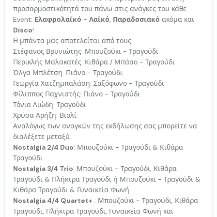
προσαρμοστικότητά του πάνω στις ανάγκες του κάθε
Event:
Ελαφρολαϊκό
-
Λαϊκό
,
Παραδοσιακό
ακόμα και
Disco
!
Η μπάντα μας αποτελείται από τους:
Στέφανος Βρυνιώτης: Μπουζούκι - Τραγούδι
Περικλής Μαλακατές: Κιθάρα / Μπάσο - Τραγούδι
Όλγα Μπλέτση: Πιάνο - Τραγούδι
Γεωργία Χατζημπαλάση: Σαξόφωνο - Τραγούδι
Φίλιππος Παχνιστής: Πιάνο - Τραγούδι
Τόνια Λιώδη: Τραγούδι
Χρύσα Αρήζη: Βιολί
Αναλόγως των αναγκών της εκδήλωσης σας μπορείτε να
διαλέξετε μεταξύ:
Nostalgia 2/4 Duo
: Μπουζούκι - Τραγούδι & Κιθάρα
Τραγούδι
Nostalgia 3/4 Trio
: Μπουζούκι - Τραγούδι, Κιθάρα
Τραγούδι & Πλήκτρα Τραγούδι ή Μπουζούκι - Τραγούδι &
Κιθάρα Τραγούδι & Γυναικεία Φωνή
Nostalgia 4/4 Quartet+
: Μπουζούκι - Τραγούδι, Κιθάρα
Τραγούδι, Πλήκτρα Τραγούδι, Γυναικεία Φωνή και