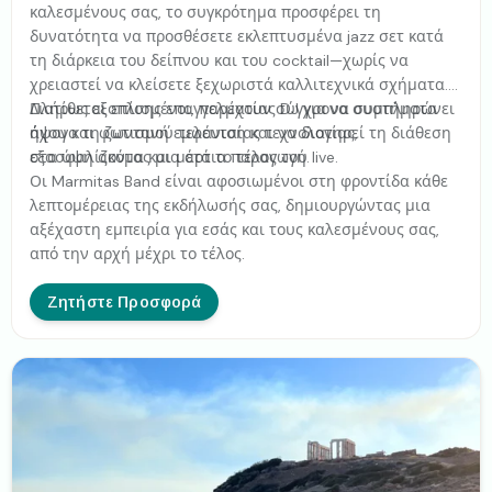
καλεσμένους σας, το συγκρότημα προσφέρει τη
δυνατότητα να προσθέσετε εκλεπτυσμένα jazz σετ κατά
τη διάρκεια του δείπνου και του cocktail—χωρίς να
χρειαστεί να κλείσετε ξεχωριστά καλλιτεχνικά σχήματα.
Διατίθεται επίσης επαγγελματίας DJ για να συμπληρώνει
Πλήρως εξοπλισμένοι, παρέχουν σύγχρονα συστήματα
άψογα τη ζωντανή εμφάνιση και να διατηρεί τη διάθεση
ήχου και φωτισμού τελευταίας τεχνολογίας,
στα ύψη ακόμα και μετά το τέλος του live.
εξασφαλίζοντας μια άρτια παραγωγή.
Οι Marmitas Band είναι αφοσιωμένοι στη φροντίδα κάθε
λεπτομέρειας της εκδήλωσής σας, δημιουργώντας μια
αξέχαστη εμπειρία για εσάς και τους καλεσμένους σας,
από την αρχή μέχρι το τέλος.
Ζητήστε Προσφορά