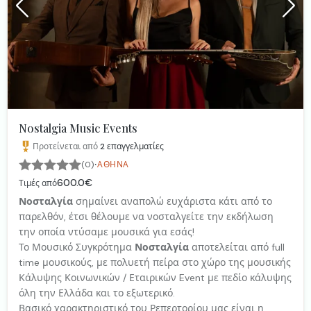
Nostalgia Music Events
Προτείνεται από
2
επαγγελματίες
·
(0)
ΑΘΉΝΑ
600.0€
Τιμές από
Νοσταλγία
σημαίνει αναπολώ ευχάριστα κάτι από το
παρελθόν, έτσι θέλουμε να νοσταλγείτε την εκδήλωση
την οποία ντύσαμε μουσικά για εσάς!
Το Μουσικό Συγκρότημα
Νοσταλγία
αποτελείται από full
time μουσικούς, με πολυετή πείρα στο χώρο της μουσικής
Κάλυψης Κοινωνικών / Εταιρικών Event με πεδίο κάλυψης
όλη την Ελλάδα και το εξωτερικό.
Βασικό χαρακτηριστικό του Ρεπερτορίου μας είναι η