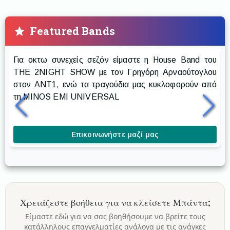
Featured Bands
Prestige The Band
Για οκτω συνεχείς σεζόν είμαστε η House Band του
Ρ
THE 2NIGHT SHOW με τον Γρηγόρη Αρναούτογλου
στον ANT1, ενώ τα τραγούδια μας κυκλοφορούν από
δ
τη MINOS EMI UNIVERSAL
δ
κ
Επικοινωνήστε μαζί μας
Χρειάζεστε βοήθεια για να κλείσετε
Μπάντα
;
Είμαστε εδώ για να σας βοηθήσουμε να βρείτε τους
κατάλληλους επαγγελματίες ανάλογα με τις ανάγκες