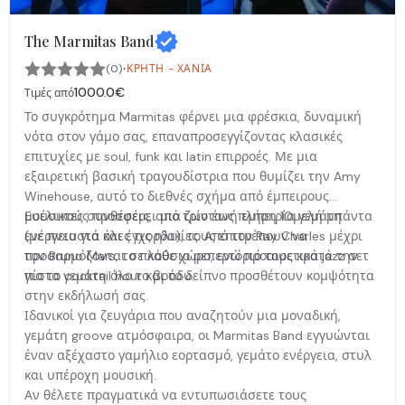
The Marmitas Band
·
(0)
ΚΡΉΤΗ - ΧΑΝΙΆ
1000.0€
Τιμές από
Το συγκρότημα Marmitas φέρνει μια φρέσκια, δυναμική
νότα στον γάμο σας, επαναπροσεγγίζοντας κλασικές
επιτυχίες με soul, funk και latin επιρροές. Με μια
εξαιρετική βασική τραγουδίστρια που θυμίζει την Amy
Winehouse, αυτό το διεθνές σχήμα από έμπειρους
μουσικούς προσφέρει μια ζωντανή εμπειρία γεμάτη
Ευέλικτες συνθέσεις, από τρίο έως πλήρη 10μελή μπάντα
ενέργεια για όλες τις ηλικίες. Από τον Ray Charles μέχρι
(με πνευστά και έγχορδα), τους επιτρέπουν να
τον Bruno Mars, το πλούσιο ρεπερτόριό τους κρατά την
προσαρμόζονται σε κάθε χώρο, ενώ προαιρετικά jazz σετ
πίστα γεμάτη όλο το βράδυ.
για το cocktail hour και το δείπνο προσθέτουν κομψότητα
στην εκδήλωσή σας.
Ιδανικοί για ζευγάρια που αναζητούν μια μοναδική,
γεμάτη groove ατμόσφαιρα, οι Marmitas Band εγγυώνται
έναν αξέχαστο γαμήλιο εορτασμό, γεμάτο ενέργεια, στυλ
και υπέροχη μουσική.
Αν θέλετε πραγματικά να εντυπωσιάσετε τους