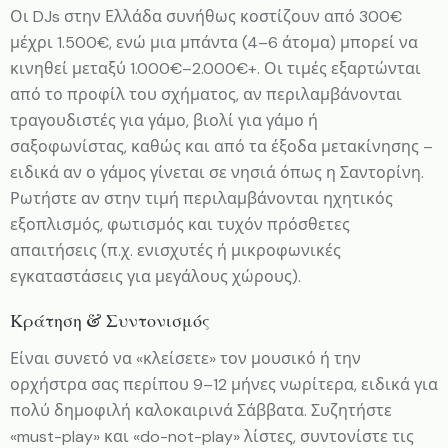
Οι DJs στην Ελλάδα συνήθως κοστίζουν από 300€
μέχρι 1.500€, ενώ μια μπάντα (4–6 άτομα) μπορεί να
κινηθεί μεταξύ 1.000€–2.000€+. Οι τιμές εξαρτώνται
από το προφίλ του σχήματος, αν περιλαμβάνονται
τραγουδιστές για γάμο, βιολί για γάμο ή
σαξοφωνίστας, καθώς και από τα έξοδα μετακίνησης –
ειδικά αν ο γάμος γίνεται σε νησιά όπως η Σαντορίνη.
Ρωτήστε αν στην τιμή περιλαμβάνονται ηχητικός
εξοπλισμός, φωτισμός και τυχόν πρόσθετες
απαιτήσεις (π.χ. ενισχυτές ή μικροφωνικές
εγκαταστάσεις για μεγάλους χώρους).
Κράτηση & Συντονισμός
Είναι συνετό να «κλείσετε» τον μουσικό ή την
ορχήστρα σας περίπου 9–12 μήνες νωρίτερα, ειδικά για
πολύ δημοφιλή καλοκαιρινά Σάββατα. Συζητήστε
«must-play» και «do-not-play» λίστες, συντονίστε τις