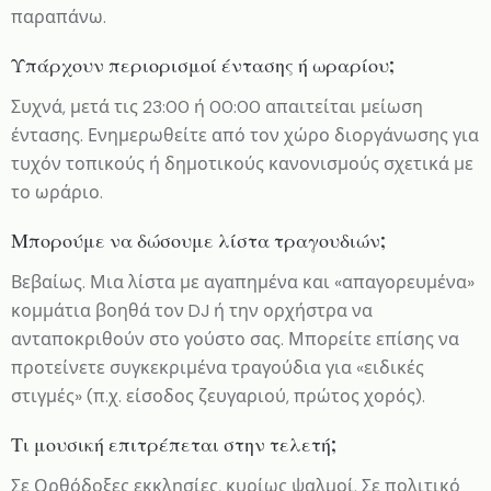
παραπάνω.
Υπάρχουν περιορισμοί έντασης ή ωραρίου;
Συχνά, μετά τις 23:00 ή 00:00 απαιτείται μείωση
έντασης. Ενημερωθείτε από τον χώρο διοργάνωσης για
τυχόν τοπικούς ή δημοτικούς κανονισμούς σχετικά με
το ωράριο.
Μπορούμε να δώσουμε λίστα τραγουδιών;
Βεβαίως. Μια λίστα με αγαπημένα και «απαγορευμένα»
κομμάτια βοηθά τον DJ ή την ορχήστρα να
ανταποκριθούν στο γούστο σας. Μπορείτε επίσης να
προτείνετε συγκεκριμένα τραγούδια για «ειδικές
στιγμές» (π.χ. είσοδος ζευγαριού, πρώτος χορός).
Τι μουσική επιτρέπεται στην τελετή;
Σε Ορθόδοξες εκκλησίες, κυρίως ψαλμοί. Σε πολιτικό