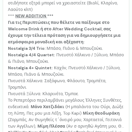
οτιδήποτε εξτρά μπορεί να χρειαστείτε (Βιολί, Κλαρίνο,
Λαούτο κλπ)
***
NEW ΑDDITION
***
Για τις Περιπτώσεις που θέλετε να παίξουμε στο
Welcome Drink ή στο After Wedding Cocktail, σας
έχουμε την τέλεια πρόταση για να δημιουργήσετε μια
ατμόσφαιρα μοναδική και αξέχαστη:
Nostalgia 3/4 Trio:
Μπάσο, Πιάνο & Μπουζούκι.
Nostalgia 4/4 Quartet:
Πνευστό Χάλκινο / Ξύλινο, Μπάσο
& Πιάνο, Μπουζούκι.
Nostalgia 4+ Quintet:
Καχόν, Πνευστό Χάλκινο / Ξύλινο,
Μπάσο, Πιάνο & Μπουζούκι.
Πνευστά Χάλκινα: Σαξόφωνο, Φλάουτο, Τρομπέτα,
Τρομπόνι.
Πνευστά Ξύλινα: Κλαρινέτο, Όμποε.
Το Ρεπερτόριο περιλαμβάνει μεγάλους Έλληνες Συνθέτες,
ενδεικτικά:
Μάνο Χατζιδάκι
(Η μπαλάντα του Ούρι, Διώξε
τη Λύπη, Πες μου μια Λέξη, Top Kapi)
Μίκη Θεοδωράκη
(Ζορμπάς, Αν Θυμηθείς τ΄όνειρό μου, Χαρταετοί, Γειτονιά
των Αγγέλων),
Μίμη Πλέσσα
(Αν σ αρνηθώ Αγάπη μου, Θα