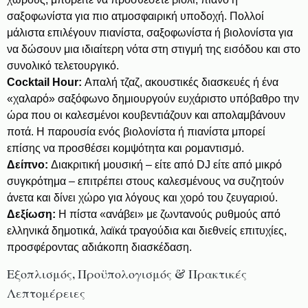
σαξοφωνίστα για πιο ατμοσφαιρική υποδοχή. Πολλοί
μάλιστα επιλέγουν πιανίστα, σαξοφωνίστα ή βιολονίστα για
να δώσουν μια ιδιαίτερη νότα στη στιγμή της εισόδου και στο
συνολικό τελετουργικό.
Cocktail Hour:
Απαλή τζαζ, ακουστικές διασκευές ή ένα
«χαλαρό» σαξόφωνο δημιουργούν ευχάριστο υπόβαθρο την
ώρα που οι καλεσμένοι κουβεντιάζουν και απολαμβάνουν
ποτά. Η παρουσία ενός βιολονίστα ή πιανίστα μπορεί
επίσης να προσθέσει κομψότητα και ρομαντισμό.
Δείπνο:
Διακριτική μουσική – είτε από DJ είτε από μικρό
συγκρότημα – επιτρέπει στους καλεσμένους να συζητούν
άνετα και δίνει χώρο για λόγους και χορό του ζευγαριού.
Δεξίωση:
Η πίστα «ανάβει» με ζωντανούς ρυθμούς από
ελληνικά δημοτικά, λαϊκά τραγούδια και διεθνείς επιτυχίες,
προσφέροντας αδιάκοπη διασκέδαση.
Εξοπλισμός, Προϋπολογισμός & Πρακτικές
Λεπτομέρειες