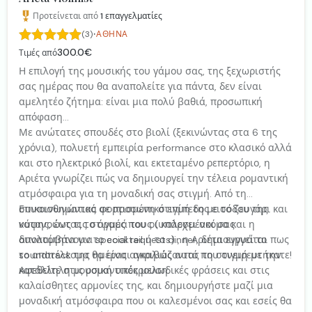
Προτείνεται από
1
επαγγελματίες
·
(3)
ΑΘΉΝΑ
300.0€
Τιμές από
Η επιλογή της μουσικής του γάμου σας, της ξεχωριστής
σας ημέρας που θα αναπολείτε για πάντα, δεν είναι
αμελητέο ζήτημα: είναι μια πολύ βαθιά, προσωπική
απόφαση...
Με ανώτατες σπουδές στο βιολί (ξεκινώντας στα 6 της
χρόνια), πολυετή εμπειρία performance στο κλασικό αλλά
και στο ηλεκτρικό βιολί, και εκτεταμένο ρεπερτόριο, η
Αριέτα γνωρίζει πώς να δημιουργεί την τέλεια ρομαντική
ατμόσφαιρα για τη μοναδική σας στιγμή. Από τη
συναισθηματικά φορτισμένη στιγμή της εισόδου της
Επικοινωνώντας σε προσωπικό επίπεδο με το ζευγάρι και
νύφης, έως τις στιγμές που οι καλεσμένοι σας
κατανοώντας το όραμά τους (υπάρχει ακόμα και η
απολαμβάνουν το cocktail ή το dinner, δημιουργεί το
δυνατότητα για special requests) , η Αριέτα εγγυάται πως
soundtrack της ημέρας αγκαλιάζοντας τη στιγμή με την
το αποτέλεσμα θα είναι ακριβώς αυτό που ονειρευτήκατε!
κατάλληλη μουσική υπόκρουση.
Αφεθείτε στις ρομαντικές μελωδικές φράσεις και στις
καλαίσθητες αρμονίες της, και δημιουργήστε μαζί μια
μοναδική ατμόσφαιρα που οι καλεσμένοι σας και εσείς θα