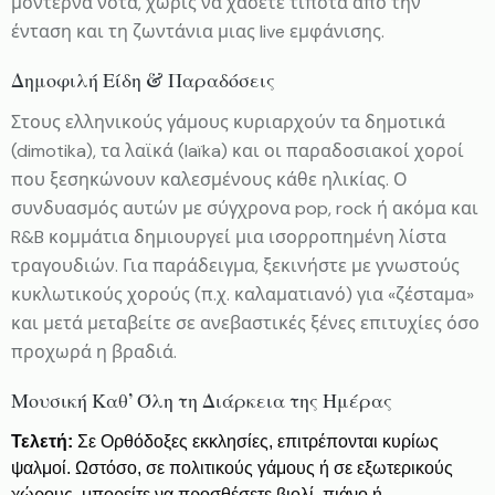
μοντέρνα νότα, χωρίς να χάσετε τίποτα από την
ένταση και τη ζωντάνια μιας live εμφάνισης.
Δημοφιλή Είδη & Παραδόσεις
Στους ελληνικούς γάμους κυριαρχούν τα δημοτικά
(dimotika), τα λαϊκά (laïka) και οι παραδοσιακοί χοροί
που ξεσηκώνουν καλεσμένους κάθε ηλικίας. Ο
συνδυασμός αυτών με σύγχρονα pop, rock ή ακόμα και
R&B κομμάτια δημιουργεί μια ισορροπημένη λίστα
τραγουδιών. Για παράδειγμα, ξεκινήστε με γνωστούς
κυκλωτικούς χορούς (π.χ. καλαματιανό) για «ζέσταμα»
και μετά μεταβείτε σε ανεβαστικές ξένες επιτυχίες όσο
προχωρά η βραδιά.
Μουσική Καθ’ Όλη τη Διάρκεια της Ημέρας
Τελετή:
Σε Ορθόδοξες εκκλησίες, επιτρέπονται κυρίως
ψαλμοί. Ωστόσο, σε πολιτικούς γάμους ή σε εξωτερικούς
χώρους, μπορείτε να προσθέσετε βιολί, πιάνο ή