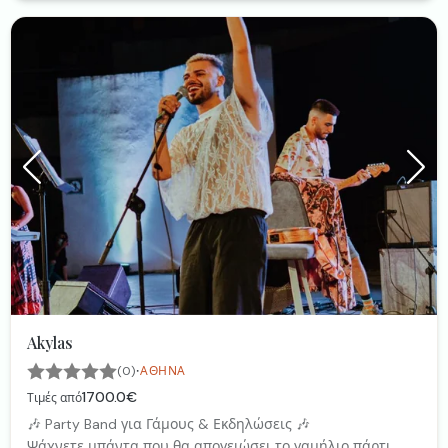
Akylas
·
(0)
ΑΘΉΝΑ
1700.0€
Τιμές από
🎶 Party Band για Γάμους & Εκδηλώσεις 🎶
Ψάχνετε μπάντα που θα απογειώσει το γαμήλιο πάρτι