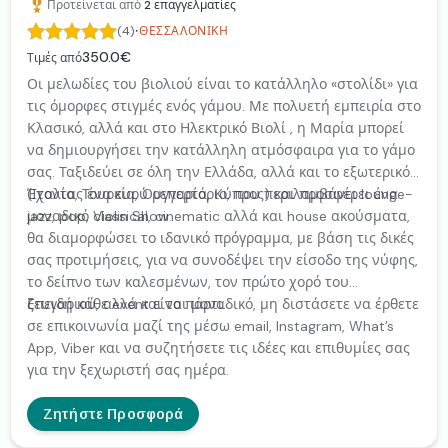
Προτείνεται από
2
επαγγελματίες
·
(4)
ΘΕΣΣΑΛΟΝΊΚΗ
350.0€
Τιμές από
Οι μελωδίες του βιολιού είναι το κατάλληλο «στολίδι» για
τις όμορφες στιγμές ενός γάμου. Με πολυετή εμπειρία στο
Κλασικό, αλλά και στο Ηλεκτρικό Βιολί , η Μαρία μπορεί
να δημιουργήσει την κατάλληλη ατμόσφαιρα για το γάμο
σας. Ταξιδεύει σε όλη την Ελλάδα, αλλά και το εξωτερικό
(Ιταλία, Τουρκία, Ουγγαρία, Κύπρος) και προσφέρει ένα
Έχοντας ένα ευρύ ρεπερτόριο, που περιλαμβάνει lounge-
μοναδικό Violin Show.
jazz, pop, classical, cinematic αλλά και house ακούσματα,
θα διαμορφώσει το ιδανικό πρόγραμμα, με βάση τις δικές
σας προτιμήσεις, για να συνοδέψει την είσοδο της νύφης,
το δείπνο των καλεσμένων, τον πρώτο χορό του
ζευγαριού, αλλά και το πάρτι.
Επειδή κάθε event είναι μοναδικό, μη διστάσετε να έρθετε
σε επικοινωνία μαζί της μέσω email, Instagram, What’s
App, Viber και να συζητήσετε τις ιδέες και επιθυμίες σας
για την ξεχωριστή σας ημέρα.
Ζητήστε Προσφορά