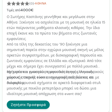
·
(0)
ΑΘΉΝΑ
400.0€
Τιμές από
Ο Σωτήρης Καστάνης γεννήθηκε και μεγάλωσε στην
Αθήνα. Ξεκίνησε να ασχολείται με τη μουσική σε ηλικία 15
ετών παίρνοντας μαθήματα κλασικής κιθάρας. Την ίδια
εποχή έκανε και τα πρώτα του βήματα στις ζωντανές
εμφανίσεις.
Από τα τέλη της δεκαετίας του '90 ξεκίνησε μια
σημαντική πορεία στην εγχώρια μουσική σκηνή ως μέλος
αρκετών συγκροτημάτων, με δισκογραφική παρουσία και
ζωντανές εμφανίσεις σε Ελλάδα και εξωτερικό. Από τότε
μέχρι και σήμερα έχει συνεργαστεί με πολλά μουσικά
σχήματα και γνωστούς τραγουδιστές της ελληνικής
Με τεράστια εμπειρία σε μουσικές σκηνές, συναυλιακούς
μουσικής σκηνής τόσο σε ηχογραφήσεις όσο και σε
χώρους, εταιρικά events, κοινωνικές εκδηλώσεις και με
συναυλίες.
διάφορα μουσικά σχήματα σε αρκετά διαφορετικά στυλ
μουσικής με ποικίλο ρεπερτόριο μπορεί να δώσει μια
ιδιαίτερη μουσική απόχρωση στα event σας!
Ζητήστε Προσφορά