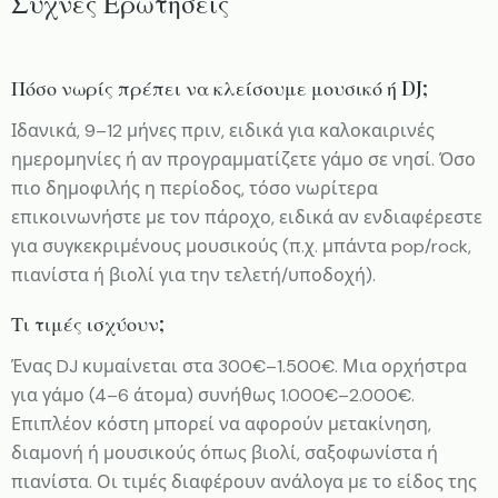
Συχνές Ερωτήσεις
Πόσο νωρίς πρέπει να κλείσουμε μουσικό ή DJ;
Ιδανικά, 9–12 μήνες πριν, ειδικά για καλοκαιρινές
ημερομηνίες ή αν προγραμματίζετε γάμο σε νησί. Όσο
πιο δημοφιλής η περίοδος, τόσο νωρίτερα
επικοινωνήστε με τον πάροχο, ειδικά αν ενδιαφέρεστε
για συγκεκριμένους μουσικούς (π.χ. μπάντα pop/rock,
πιανίστα ή βιολί για την τελετή/υποδοχή).
Τι τιμές ισχύουν;
Ένας DJ κυμαίνεται στα 300€–1.500€. Μια ορχήστρα
για γάμο (4–6 άτομα) συνήθως 1.000€–2.000€.
Επιπλέον κόστη μπορεί να αφορούν μετακίνηση,
διαμονή ή μουσικούς όπως βιολί, σαξοφωνίστα ή
πιανίστα. Οι τιμές διαφέρουν ανάλογα με το είδος της