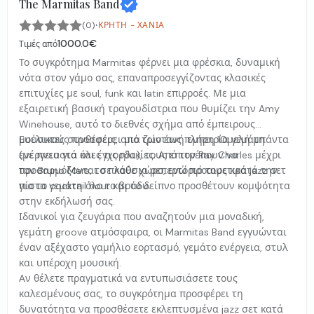
The Marmitas Band
·
(0)
ΚΡΉΤΗ - ΧΑΝΙΆ
1000.0€
Τιμές από
Το συγκρότημα Marmitas φέρνει μια φρέσκια, δυναμική
νότα στον γάμο σας, επαναπροσεγγίζοντας κλασικές
επιτυχίες με soul, funk και latin επιρροές. Με μια
εξαιρετική βασική τραγουδίστρια που θυμίζει την Amy
Winehouse, αυτό το διεθνές σχήμα από έμπειρους
μουσικούς προσφέρει μια ζωντανή εμπειρία γεμάτη
Ευέλικτες συνθέσεις, από τρίο έως πλήρη 10μελή μπάντα
ενέργεια για όλες τις ηλικίες. Από τον Ray Charles μέχρι
(με πνευστά και έγχορδα), τους επιτρέπουν να
τον Bruno Mars, το πλούσιο ρεπερτόριό τους κρατά την
προσαρμόζονται σε κάθε χώρο, ενώ προαιρετικά jazz σετ
πίστα γεμάτη όλο το βράδυ.
για το cocktail hour και το δείπνο προσθέτουν κομψότητα
στην εκδήλωσή σας.
Ιδανικοί για ζευγάρια που αναζητούν μια μοναδική,
γεμάτη groove ατμόσφαιρα, οι Marmitas Band εγγυώνται
έναν αξέχαστο γαμήλιο εορτασμό, γεμάτο ενέργεια, στυλ
και υπέροχη μουσική.
Αν θέλετε πραγματικά να εντυπωσιάσετε τους
καλεσμένους σας, το συγκρότημα προσφέρει τη
δυνατότητα να προσθέσετε εκλεπτυσμένα jazz σετ κατά