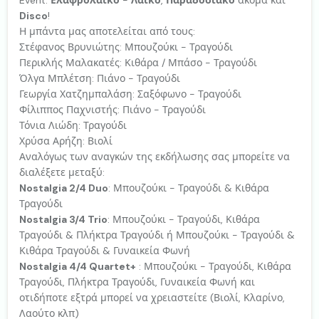
Disco
!
Η μπάντα μας αποτελείται από τους:
Στέφανος Βρυνιώτης: Μπουζούκι - Τραγούδι
Περικλής Μαλακατές: Κιθάρα / Μπάσο - Τραγούδι
Όλγα Μπλέτση: Πιάνο - Τραγούδι
Γεωργία Χατζημπαλάση: Σαξόφωνο - Τραγούδι
Φίλιππος Παχνιστής: Πιάνο - Τραγούδι
Τόνια Λιώδη: Τραγούδι
Χρύσα Αρήζη: Βιολί
Αναλόγως των αναγκών της εκδήλωσης σας μπορείτε να
διαλέξετε μεταξύ:
Nostalgia 2/4 Duo
: Μπουζούκι - Τραγούδι & Κιθάρα
Τραγούδι
Nostalgia 3/4 Trio
: Μπουζούκι - Τραγούδι, Κιθάρα
Τραγούδι & Πλήκτρα Τραγούδι ή Μπουζούκι - Τραγούδι &
Κιθάρα Τραγούδι & Γυναικεία Φωνή
Nostalgia 4/4 Quartet+
: Μπουζούκι - Τραγούδι, Κιθάρα
Τραγούδι, Πλήκτρα Τραγούδι, Γυναικεία Φωνή και
οτιδήποτε εξτρά μπορεί να χρειαστείτε (Βιολί, Κλαρίνο,
Λαούτο κλπ)