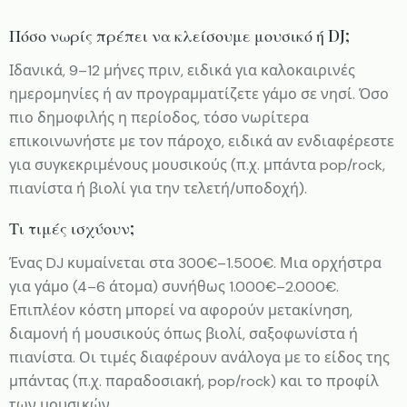
Πόσο νωρίς πρέπει να κλείσουμε μουσικό ή DJ;
Ιδανικά, 9–12 μήνες πριν, ειδικά για καλοκαιρινές
ημερομηνίες ή αν προγραμματίζετε γάμο σε νησί. Όσο
πιο δημοφιλής η περίοδος, τόσο νωρίτερα
επικοινωνήστε με τον πάροχο, ειδικά αν ενδιαφέρεστε
για συγκεκριμένους μουσικούς (π.χ. μπάντα pop/rock,
πιανίστα ή βιολί για την τελετή/υποδοχή).
Τι τιμές ισχύουν;
Ένας DJ κυμαίνεται στα 300€–1.500€. Μια ορχήστρα
για γάμο (4–6 άτομα) συνήθως 1.000€–2.000€.
Επιπλέον κόστη μπορεί να αφορούν μετακίνηση,
διαμονή ή μουσικούς όπως βιολί, σαξοφωνίστα ή
πιανίστα. Οι τιμές διαφέρουν ανάλογα με το είδος της
μπάντας (π.χ. παραδοσιακή, pop/rock) και το προφίλ
των μουσικών.