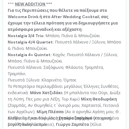
***
NEW ΑDDITION
***
Για τις Περιπτώσεις που θέλετε να παίξουμε στο
Welcome Drink ή στο After Wedding Cocktail, σας
έχουμε την τέλεια πρόταση για να δημιουργήσετε μια
ατμόσφαιρα μοναδική και αξέχαστη:
Nostalgia 3/4 Trio:
Μπάσο, Πιάνο & Μπουζούκι.
Nostalgia 4/4 Quartet:
Πνευστό Χάλκινο / Ξύλινο, Μπάσο
& Πιάνο, Μπουζούκι.
Nostalgia 4+ Quintet:
Καχόν, Πνευστό Χάλκινο / Ξύλινο,
Μπάσο, Πιάνο & Μπουζούκι.
Πνευστά Χάλκινα: Σαξόφωνο, Φλάουτο, Τρομπέτα,
Τρομπόνι.
Πνευστά Ξύλινα: Κλαρινέτο, Όμποε.
Το Ρεπερτόριο περιλαμβάνει μεγάλους Έλληνες Συνθέτες,
ενδεικτικά:
Μάνο Χατζιδάκι
(Η μπαλάντα του Ούρι, Διώξε
τη Λύπη, Πες μου μια Λέξη, Top Kapi)
Μίκη Θεοδωράκη
(Ζορμπάς, Αν Θυμηθείς τ΄όνειρό μου, Χαρταετοί, Γειτονιά
των Αγγέλων),
Μίμη Πλέσσα
(Αν σ αρνηθώ Αγάπη μου, Θα
Κλέψω Τα Τριαντάφυλλα)
Διαθέτουμε και δικό μας ηχητικό εξοπλισμό για ορισμένα
Σταύρο Ξαρχάκο
(Υπομονή,
Στου Όθωνα τα Χρόνια),
μεγέθη εκδηλώσεων.
Γιώργο Ζαμπέτα
(Χίλια