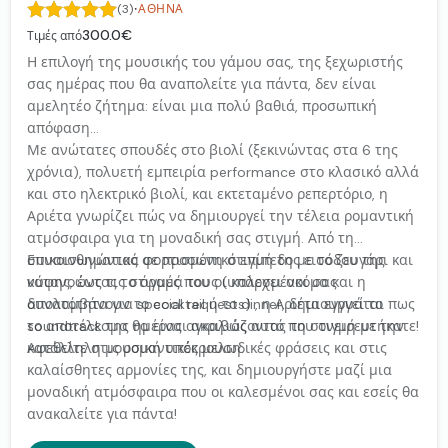
·
(3)
ΑΘΉΝΑ
300.0€
Τιμές από
Η επιλογή της μουσικής του γάμου σας, της ξεχωριστής
σας ημέρας που θα αναπολείτε για πάντα, δεν είναι
αμελητέο ζήτημα: είναι μια πολύ βαθιά, προσωπική
απόφαση...
Με ανώτατες σπουδές στο βιολί (ξεκινώντας στα 6 της
χρόνια), πολυετή εμπειρία performance στο κλασικό αλλά
και στο ηλεκτρικό βιολί, και εκτεταμένο ρεπερτόριο, η
Αριέτα γνωρίζει πώς να δημιουργεί την τέλεια ρομαντική
ατμόσφαιρα για τη μοναδική σας στιγμή. Από τη
συναισθηματικά φορτισμένη στιγμή της εισόδου της
Επικοινωνώντας σε προσωπικό επίπεδο με το ζευγάρι και
νύφης, έως τις στιγμές που οι καλεσμένοι σας
κατανοώντας το όραμά τους (υπάρχει ακόμα και η
απολαμβάνουν το cocktail ή το dinner, δημιουργεί το
δυνατότητα για special requests) , η Αριέτα εγγυάται πως
soundtrack της ημέρας αγκαλιάζοντας τη στιγμή με την
το αποτέλεσμα θα είναι ακριβώς αυτό που ονειρευτήκατε!
κατάλληλη μουσική υπόκρουση.
Αφεθείτε στις ρομαντικές μελωδικές φράσεις και στις
καλαίσθητες αρμονίες της, και δημιουργήστε μαζί μια
μοναδική ατμόσφαιρα που οι καλεσμένοι σας και εσείς θα
ανακαλείτε για πάντα!