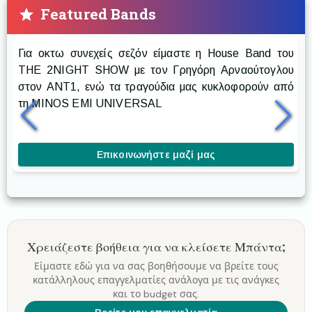
Featured Bands
Prestige The Band
Για οκτω συνεχείς σεζόν είμαστε η House Band του
Ρ
THE 2NIGHT SHOW με τον Γρηγόρη Αρναούτογλου
στον ANT1, ενώ τα τραγούδια μας κυκλοφορούν από
δ
τη MINOS EMI UNIVERSAL
δ
κ
Επικοινωνήστε μαζί μας
Χρειάζεστε βοήθεια για να κλείσετε
Μπάντα
;
Είμαστε εδώ για να σας βοηθήσουμε να βρείτε τους
κατάλληλους επαγγελματίες ανάλογα με τις ανάγκες
και το budget σας.