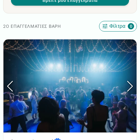
Βρείτε μου επαγγελματία
20 ΕΠΑΓΓΕΛΜΑΤΊΕΣ ΒΆΡΗ
Φίλτρα
0