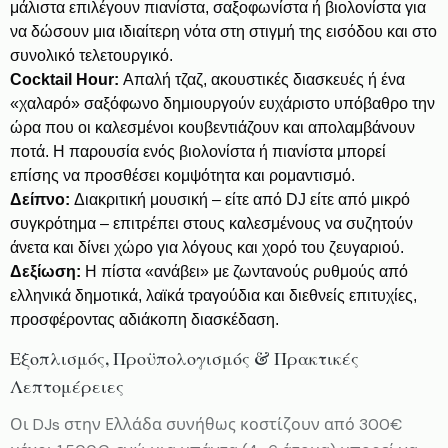
μάλιστα επιλέγουν πιανίστα, σαξοφωνίστα ή βιολονίστα για
να δώσουν μια ιδιαίτερη νότα στη στιγμή της εισόδου και στο
συνολικό τελετουργικό.
Cocktail Hour:
Απαλή τζαζ, ακουστικές διασκευές ή ένα
«χαλαρό» σαξόφωνο δημιουργούν ευχάριστο υπόβαθρο την
ώρα που οι καλεσμένοι κουβεντιάζουν και απολαμβάνουν
ποτά. Η παρουσία ενός βιολονίστα ή πιανίστα μπορεί
επίσης να προσθέσει κομψότητα και ρομαντισμό.
Δείπνο:
Διακριτική μουσική – είτε από DJ είτε από μικρό
συγκρότημα – επιτρέπει στους καλεσμένους να συζητούν
άνετα και δίνει χώρο για λόγους και χορό του ζευγαριού.
Δεξίωση:
Η πίστα «ανάβει» με ζωντανούς ρυθμούς από
ελληνικά δημοτικά, λαϊκά τραγούδια και διεθνείς επιτυχίες,
προσφέροντας αδιάκοπη διασκέδαση.
Εξοπλισμός, Προϋπολογισμός & Πρακτικές
Λεπτομέρειες
Οι DJs στην Ελλάδα συνήθως κοστίζουν από 300€