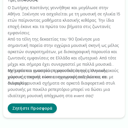
Τιμές από
Ο Σωτήρης Καστάνης γεννήθηκε και μεγάλωσε στην
Αθήνα. Ξεκίνησε να ασχολείται με τη μουσική σε ηλικία 15
ετών παίρνοντας μαθήματα κλασικής κιθάρας. Την ίδια
εποχή έκανε και τα πρώτα του βήματα στις ζωντανές
εμφανίσεις.
Από τα τέλη της δεκαετίας του '90 ξεκίνησε μια
σημαντική πορεία στην εγχώρια μουσική σκηνή ως μέλος
αρκετών συγκροτημάτων, με δισκογραφική παρουσία και
ζωντανές εμφανίσεις σε Ελλάδα και εξωτερικό. Από τότε
μέχρι και σήμερα έχει συνεργαστεί με πολλά μουσικά
σχήματα και γνωστούς τραγουδιστές της ελληνικής
Με τεράστια εμπειρία σε μουσικές σκηνές, συναυλιακούς
μουσικής σκηνής τόσο σε ηχογραφήσεις όσο και σε
χώρους, εταιρικά events, κοινωνικές εκδηλώσεις και με
συναυλίες.
διάφορα μουσικά σχήματα σε αρκετά διαφορετικά στυλ
μουσικής με ποικίλο ρεπερτόριο μπορεί να δώσει μια
ιδιαίτερη μουσική απόχρωση στα event σας!
Ζητήστε Προσφορά