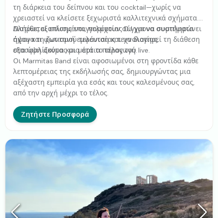
τη διάρκεια του δείπνου και του cocktail—χωρίς να
χρειαστεί να κλείσετε ξεχωριστά καλλιτεχνικά σχήματα.
Διατίθεται επίσης επαγγελματίας DJ για να συμπληρώνει
Πλήρως εξοπλισμένοι, παρέχουν σύγχρονα συστήματα
άψογα τη ζωντανή εμφάνιση και να διατηρεί τη διάθεση
ήχου και φωτισμού τελευταίας τεχνολογίας,
στα ύψη ακόμα και μετά το τέλος του live.
εξασφαλίζοντας μια άρτια παραγωγή.
Οι Marmitas Band είναι αφοσιωμένοι στη φροντίδα κάθε
λεπτομέρειας της εκδήλωσής σας, δημιουργώντας μια
αξέχαστη εμπειρία για εσάς και τους καλεσμένους σας,
από την αρχή μέχρι το τέλος.
Ζητήστε Προσφορά