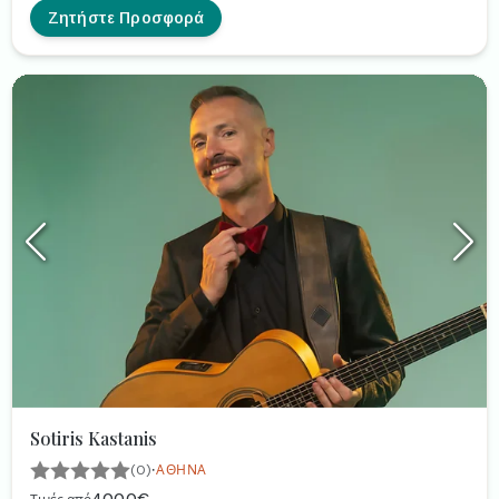
Ζητήστε Προσφορά
Sotiris Kastanis
·
(0)
ΑΘΉΝΑ
400.0€