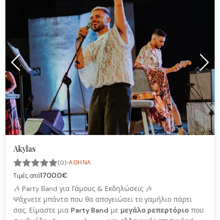
Akylas
·
(0)
ΑΘΉΝΑ
1700.0€
Τιμές από
🎶 Party Band για Γάμους & Εκδηλώσεις 🎶
Ψάχνετε μπάντα που θα απογειώσει το γαμήλιο πάρτι
σας; Είμαστε μια
Party Band
με
μεγάλο ρεπερτόριο
που