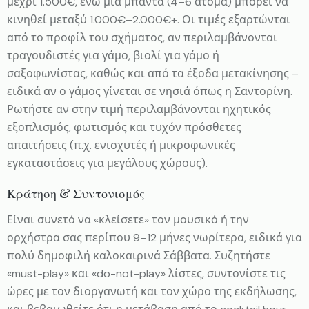
μέχρι 1.500€, ενώ μια μπάντα (4–6 άτομα) μπορεί να
κινηθεί μεταξύ 1.000€–2.000€+. Οι τιμές εξαρτώνται
από το προφίλ του σχήματος, αν περιλαμβάνονται
τραγουδιστές για γάμο, βιολί για γάμο ή
σαξοφωνίστας, καθώς και από τα έξοδα μετακίνησης –
ειδικά αν ο γάμος γίνεται σε νησιά όπως η Σαντορίνη.
Ρωτήστε αν στην τιμή περιλαμβάνονται ηχητικός
εξοπλισμός, φωτισμός και τυχόν πρόσθετες
απαιτήσεις (π.χ. ενισχυτές ή μικροφωνικές
εγκαταστάσεις για μεγάλους χώρους).
Κράτηση & Συντονισμός
Είναι συνετό να «κλείσετε» τον μουσικό ή την
ορχήστρα σας περίπου 9–12 μήνες νωρίτερα, ειδικά για
πολύ δημοφιλή καλοκαιρινά Σάββατα. Συζητήστε
«must-play» και «do-not-play» λίστες, συντονίστε τις
ώρες με τον διοργανωτή και τον χώρο της εκδήλωσης,