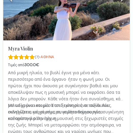
Myra Violin
·
(7)
ΑΘΉΝΑ
300.0€
Τιμές από
Από μικρή ηλικία, το βιολί έγινε για μένα κάτι
περισσότερο από ένα όργανο· ήταν η φωνή μου. Οι
πρώτοι ήχοι που άκουσα με συγκίνησαν βαθιά και μου
αποκάλυψαν πως η μουσική μπορεί να εκφράσει όσα τα
λόγια δεν μπορούν. Κάθε νότα ήταν ένα συναίσθημα, κάθε
μελωδία μια ιστορία. Έτσι ξεκίνησε ένα ταξίδι που
Με τα χρόνια και μέσα από εμπειρίες σε συναυλίες,
συνεχίζεται μέχρι σήμερα, γεμάτο δημιουργία, συγκίνηση
εκδηλώσεις και γάμους, συνειδητοποίησα πόσο
και αγάπη για την τέχνη.
καθοριστικό ρόλο έχει η μουσική στις ξεχωριστές στιγμές
της ζωής. Μπορεί να μεταμορφώσει την ατμόσφαιρα, να
ενώσει τους ανθρώπους και να χαρίσει μνήμες που