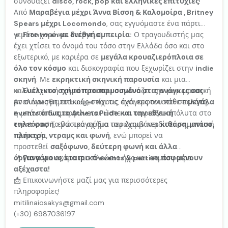
συνδυάζει
disco, rock, pop και ελληνικές επιτυχίες
!
Από
Μαραβέγια μέχρι Άννα Βίσση & Καλομοίρα , Britney
Spears μέχρι Locomondo
, σας εγγυόμαστε ένα πάρτι
γεμάτο χορό και ενέργεια!
🔹
Frontman με διεθνή εμπειρία:
Ο τραγουδιστής μας
έχει χτίσει το όνομά του τόσο στην Ελλάδα όσο και στο
εξωτερικό, με καριέρα σε
μεγάλα κρουαζιερόπλοια σε
όλο τον κόσμο
και δισκογραφία που ξεχωρίζει στην
indie
σκηνή
. Με
εκρηκτική σκηνική παρουσία
και μια
καλλιτεχνική ταυτότητα που συνδυάζει την pop μουσική
🔹
Ευέλικτο σχήμα προσαρμοσμένο στις ανάγκες σας:
με συναισθηματικούς στίχους, έχει εμφανιστεί σε
Αναλόγως με το budget και τις ανάγκες του κάθε πελάτη,
μεγάλα
events όπως το Athens Pride και την εθνική
η μπάντα διαμορφώνεται ώστε να ταιριάζει απόλυτα στο
τηλεόραση
event σας! Το βασικό σχήμα περιλαμβάνει
, ενώ τραγούδια του έχουν κερδίσει σημαντική
κιθάρα, μπάσο,
προσοχή.
πλήκτρα, ντραμς και φωνή
, ενώ μπορεί να
προστεθεί
σαξόφωνο, δεύτερη φωνή και άλλα
όργανα
📍
Για γάμους, εταιρικά events & parties που μένουν
για ακόμα πιο πλούσιο ήχο και ατμόσφαιρα.
αξέχαστα!
📩 Επικοινωνήστε μαζί μας για περισσότερες
πληροφορίες!
mitilinaiosakys@gmail.com
(+30) 6987036197