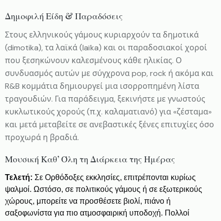
Δημοφιλή Είδη & Παραδόσεις
Στους ελληνικούς γάμους κυριαρχούν τα δημοτικά
(dimotika), τα λαϊκά (laïka) και οι παραδοσιακοί χοροί
που ξεσηκώνουν καλεσμένους κάθε ηλικίας. Ο
συνδυασμός αυτών με σύγχρονα pop, rock ή ακόμα και
R&B κομμάτια δημιουργεί μια ισορροπημένη λίστα
τραγουδιών. Για παράδειγμα, ξεκινήστε με γνωστούς
κυκλωτικούς χορούς (π.χ. καλαματιανό) για «ζέσταμα»
και μετά μεταβείτε σε ανεβαστικές ξένες επιτυχίες όσο
προχωρά η βραδιά.
Μουσική Καθ’ Όλη τη Διάρκεια της Ημέρας
Τελετή:
Σε Ορθόδοξες εκκλησίες, επιτρέπονται κυρίως
ψαλμοί. Ωστόσο, σε πολιτικούς γάμους ή σε εξωτερικούς
χώρους, μπορείτε να προσθέσετε βιολί, πιάνο ή
σαξοφωνίστα για πιο ατμοσφαιρική υποδοχή. Πολλοί