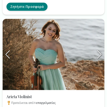
Περιστέρια, Αλήτη, Η Βαλίτσα) ακόμα και διασκευές /
παραλλαγές αγαπημένων τραγουδιών σε πιο Upbeat
Ζητήστε Προσφορά
ρυθμό όπως Ιστορία μου Αμαρτία μου, το Μινόρε της
Αυγής, Πάρε την Ταχεία κλπ
Arieta Violinist
Προτείνεται από
1
επαγγελματίες