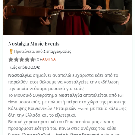
Nostalgia Music Events
Προτείνεται από
2
επαγγελματίες
·
(0)
ΑΘΉΝΑ
600.0€
Τιμές από
Νοσταλγία
σημαίνει αναπολώ ευχάριστα κάτι από το
παρελθόν, έτσι θέλουμε να νοσταλγείτε την εκδήλωση
την οποία ντύσαμε μουσικά για εσάς!
Το Μουσικό Συγκρότημα
Νοσταλγία
αποτελείται από full
time μουσικούς, με πολυετή πείρα στο χώρο της μουσικής
Κάλυψης Κοινωνικών / Εταιρικών Event με πεδίο κάλυψης
όλη την Ελλάδα και το εξωτερικό.
Βασικό χαρακτηριστικό του Ρεπερτορίου μας είναι η
προσαρμοστικότητά του πάνω στις ανάγκες του κάθε
Event:
Ελαφρολαϊκό
-
Λαϊκό
,
Παραδοσιακό
ακόμα και