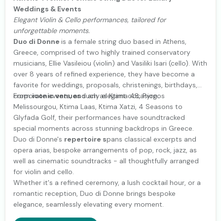
Weddings & Events
Elegant Violin & Cello performances, tailored for
unforgettable moments.
Duo di Donne
is a female string duo based in Athens,
Greece, comprised of two highly trained conservatory
musicians, Ellie Vasileiou (violin) and Vasiliki Isari (cello). With
over 8 years of refined experience, they have become a
favorite for weddings, proposals, christenings, birthdays,
corporate events, and any elegant occasion.
From
iconic venues
such as Ktima 48, Pyrgos
Melissourgou, Ktima Laas, Ktima Xatzi, 4 Seasons to
Glyfada Golf, their performances have soundtracked
special moments across stunning backdrops in Greece.
Duo di Donne's
repertoire s
pans classical excerpts and
opera arias, bespoke arrangements of pop, rock, jazz, as
well as cinematic soundtracks - all thoughtfully arranged
for violin and cello.
Whether it's a refined ceremony, a lush cocktail hour, or a
romantic reception, Duo di Donne brings bespoke
elegance, seamlessly elevating every moment.