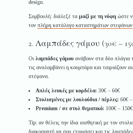
design.
Συμβουλή: διάλεξέ τα
μαζί με τη νύφη
ώστε να
τον
πλήρη κατάλογο καταστημάτων στεφάνων
2. Λαμπάδες γάμου (30€ – 15
Οι
λαμπάδες γάμου
ανάβουν στα δύο πλάγια τ
τις αναλαμβάνει η κουμπάρα και ταιριάζουν αι
στέφανα.
Απλές λευκές με κορδέλα:
30€ – 60€
Στολισμένες με λουλούδια / πέρλες:
60€ –
Premium / σε στυλ θεματικό:
100€ – 150
Tip: αν θέλεις την ίδια αισθητική με τον στολ
διακοσμητή
να σου ετοιμάσει και τις λαμπάδες