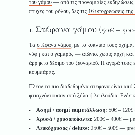
του γάμου
— από τις προγαμιαίες εκδηλώσεις μέ
πτυχές του ρόλου, δες τις
16 υποχρεώσεις της
1. Στέφανα γάμου (50€ – 500
Τα
στέφανα γάμου
, με το κυκλικό τους σχήμα
νύφη και ο γαμπρός — αιώνιο, χωρίς αρχή και 
άρρηκτο δέσιμο του ζευγαριού. Η αγορά τους ε
κουμπάρας.
Πλέον τα πιο διαδεδομένα στέφανα είναι από 
φτιαχνόντουσαν από ξύλο ή λουλούδια. Ενδεικ
Ασημί / ασημί επιμετάλλωση:
50€ – 120€ 
Χρυσά / χρυσοποίκιλτα:
200€ – 400€ — με 
Λευκόχρυσος / deluxe:
250€ – 500€ — prem