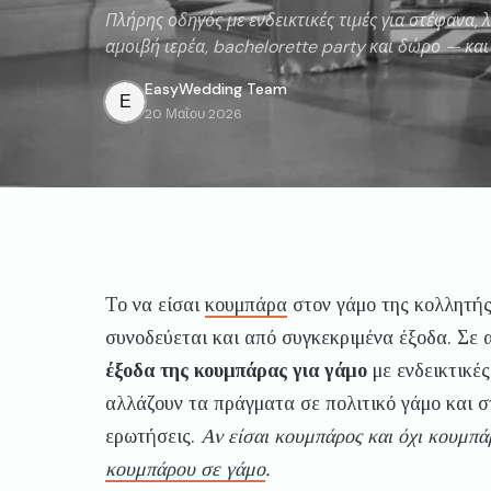
Πλήρης οδηγός με ενδεικτικές τιμές για στέφανα, 
αμοιβή ιερέα, bachelorette party και δώρο — και 
EasyWedding
Team
E
20 Μαΐου 2026
Το να είσαι
κουμπάρα
στον γάμο της κολλητής
συνοδεύεται και από συγκεκριμένα έξοδα. Σε 
έξοδα της κουμπάρας για γάμο
με ενδεικτικές
αλλάζουν τα πράγματα σε πολιτικό γάμο και σ
ερωτήσεις.
Αν είσαι κουμπάρος και όχι κουμπάρ
κουμπάρου σε γάμο
.