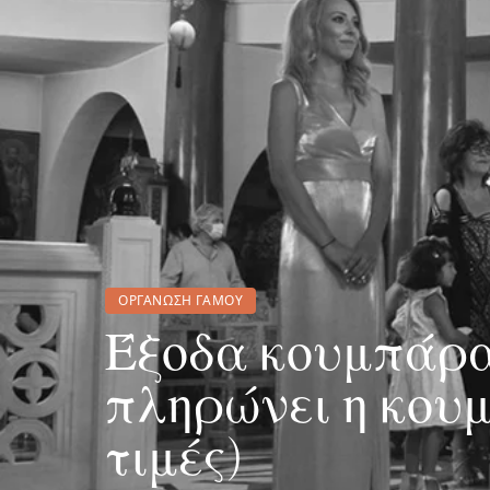
ΟΡΓΆΝΩΣΗ ΓΆΜΟΥ
Έξοδα κουμπάρας
πληρώνει η κου
τιμές)